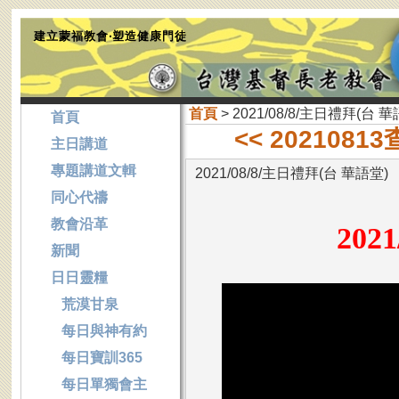
建立蒙福教會‧塑造健康門徒
首頁
> 2021/08/8/主日禮拜(台 華
首頁
<< 202108
主日講道
專題講道文輯
2021/08/8/主日禮拜(台 華語堂)
同心代禱
教會沿革
2021
新聞
日日靈糧
荒漠甘泉
每日與神有約
每日寶訓365
每日單獨會主