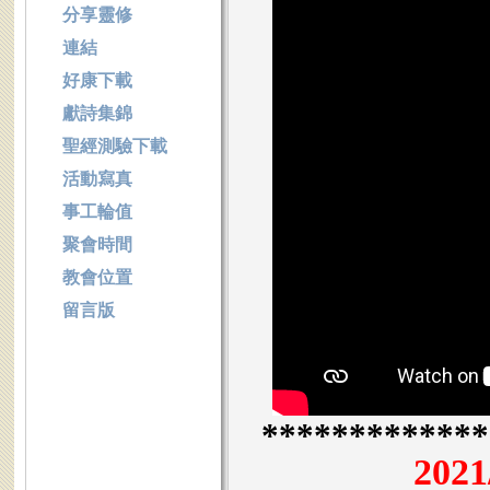
分享靈修
連結
好康下載
獻詩集錦
聖經測驗下載
活動寫真
事工輪值
聚會時間
教會位置
留言版
*************
2021