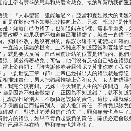
相信上帝有豐盛的恩典和慈愛會赦免、接納和幫助我們重
語說：『人非聖賢，誰能無過？』亞當和夏娃最大的問題
；而是在於他們不知要悔改轉向上帝。兄姊！“悔改”是什
先是：知道自己做錯了，也知道錯在那裡。這非常重要，
需要改呢？如果我們不知道自己那裡錯了，就會一直錯下
向。知錯不改，是沒有用的。錯誤永遠不可能變成正確的
，一直給人認錯的機會。上帝難道不知道亞當和夏娃躲在
？』就是要人反省，自己目前所站的位置是錯誤的。他們
錯誤，就必得著赦免；可惜，他們沒有反省自己站在錯誤
。當上帝再問：『誰告訴你赤身露體呢？莫非你吃了我吩
？』〈創世記三章11節〉上帝已經指出人的錯誤就是悖逆
互相推卸責任，男人把錯誤推給上帝和女人，女人把錯誤
錯，我完全沒有錯。兄姊！今天我們人生的許多問題，為
？都是因為不知道做錯了，正因為不知道錯了，就不知道
，把錯誤推給別人，不願負起該負的責任。這樣，罪就像
為了保護自己而指責別人，當人推卸責任，不肯負起該負
就破裂了，對彼此的愛和信任消失了，罪和痛苦也產生了
責對方的錯誤，如果不肯負起該負的責任，關係必定會破
信任已經不存在時，罪和痛苦也就產生了。