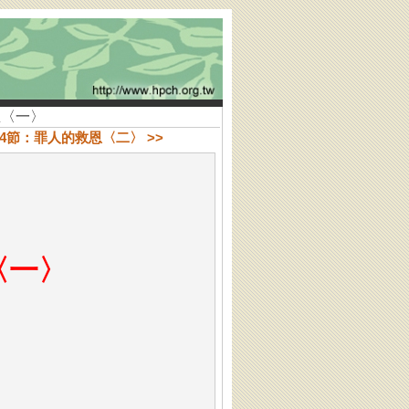
恩〈一〉
-24節：罪人的救恩〈二〉 >>
救恩〈一〉