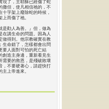
實現了，主耶穌已經傷了蛇
的撒但，使凡相信祂的，不
在十字架上廢除蛇的時候，
架上而傷了祂。
就是勸人為善。』但，做為
是在講生命的問題。因為人
定做得到。他宗教確實在教
；生命錯了，怎樣都會出問
更要人面對可怕的死亡結
的創造主身邊，重新看見生
所需要的救恩，是殘破敗壞
音，不要硬著心，請趕快打
的主上帝進來。