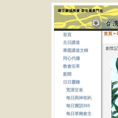
建立蒙福教會‧塑造健康門徒
首頁
>
首頁
主日講道
創世記
專題講道文輯
同心代禱
教會沿革
新聞
日日靈糧
荒漠甘泉
每日與神有約
每日寶訓365
每日單獨會主