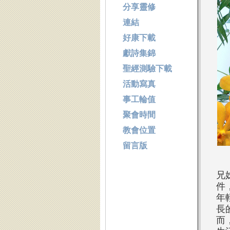
分享靈修
連結
好康下載
獻詩集錦
聖經測驗下載
活動寫真
事工輪值
聚會時間
教會位置
留言版
兄
件
年
長
而