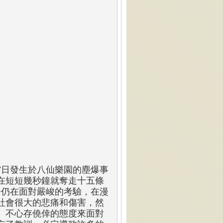
27日發生於八仙樂園的塵爆事
在短短幾秒鐘就奪走十五條
今仍在面對嚴峻的考驗，在漫
社會很大的悲痛和傷害，然
、不心存僥倖的態度來面對