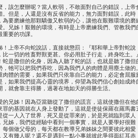
麼，該怎麼辦呢？當人軟弱，不敢面對自己的錯誤，上帝
錯。但是，人還是沒有反省的能力，無力面對錯誤，此時
，為要磨練他那顆驕傲又軟弱的心，讓他在艱難環境的磨
愛。兄姊！艱難的環境，有時是上帝磨練我們、管教我們
最重要的功課。
姊！上帝不向蛇說話，直接就懲罰：『耶和華上帝對蛇說
，比一切的牲畜野獸更甚。你必用肚子行走，終身吃土。』
！蛇是撒但的化身，因為人聽了蛇的話，也就是聽了撒但
勢，牠可以把我們吞吃，因為我們人的肉體是用塵土做的
重肉體的需要，如果我們只依靠自己的能力，必定會屈服
是，如果我們提高心靈的境界，仰望為我們信心創始成終
開，就會靠主得勝，過著在地如天的得勝生活。
愛的兄姊！因為亞當聽從了撒但的謊言，這就使撒但在他
來罪的基因就在人身上發動了，這就是使徒保羅在羅馬書五
是從一人入了世界，死又是從罪來的，於是死就臨到眾人
，兄姊，我們從經驗中看到一個事實，就是人要學好很難
。每個做父母的，每天都在教導兄弟姊妹之間要彼此相愛
，又有幾人呢？還不是遇到一點小事就彼此爭得面紅耳赤