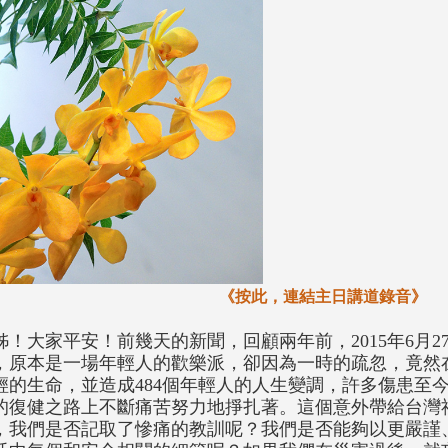
《按此，連結主日講道錄音》
姊！大家平安！前幾天的新聞，回顧兩年前，2015年6月
，原本是一場年輕人的歡樂派，卻因為一時的疏忽，竟然
輕的生命，並造成484個年輕人的人生變調，許多傷患至
的復健之路上不斷痛苦努力地掙扎著。這個意外帶給台灣
，我們是否記取了慘痛的教訓呢？我們是否能夠以更嚴謹