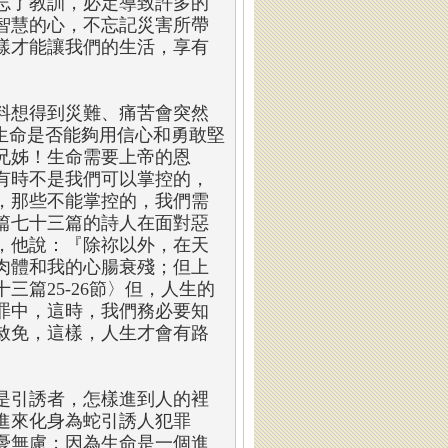
忘了教訓，必定導致許多的
智慧的心，不忘記災害所帶
樣才能讓我們的生活，享有
料想得到災難、痛苦會突然
生命是否能夠用信心和勇敢堅
兄姊！生命需要上帝的恩
有時不是我們可以掌控的，
，那些不能掌控的，我們需
篇七十三篇的詩人在面對惡
，他說：『除祢以外，在天
肉體和我的心腸衰殘；但上
篇25-26節〉但，人生的
罪中，這時，我們務必要知
赦免，這樣，人生才會有路
是引誘者，怎樣進到人的裡
進來化身為蛇引誘人犯罪
憂無慮；因為生命是一個進