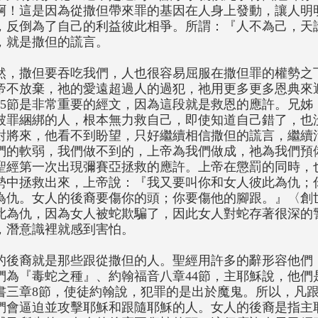
啊！這是因為從撒但帶來罪的基因在人身上發動，讓人明
，反倒為了自己的利益彼此相爭。所謂：『人不為己，天
，就是撒但的謊言。
然，撒但要吞吃我們，人也很容易屈服在撒但罪的權勢之
帝不放棄，祂的愛遠超過人的過犯，祂用更多更多恩典來
15節是非常重要的經文，因為這段就是救恩的應許。兄姊
被罪綑綁的人，根本無力救自己，即使知道自己錯了，也
對將來，他看不到盼望，只好繼續相信撒但的謊言，繼續
們的軟弱，我們做不到的，上帝為我們做成，祂為我們預備
聖經第一次出現彌賽亞拯救的應許。上帝在懲罰的同時，
勢中拯救出來，上帝說：『我又要叫你和女人彼此為仇；
為仇。女人的後裔要傷你的頭；你要傷他的腳跟。』〈創世
此為仇，因為女人被蛇欺騙了，因此女人對蛇存著很深的
，潛意識裡就感到害怕。
的後裔就是那些跟從撒但的人。聖經用許多的辭形容他們
們為『毒蛇之種』、約翰福音八章44節，主耶穌說，他們
書三章8節，使徒約翰說，犯罪的是出於魔鬼。所以，凡
們會逼迫並攻擊耶穌和跟隨耶穌的人。女人的後裔是指主