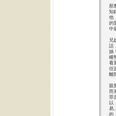
那
知
他
的
中
兄
詛
姊
權
看
但
離
親
而
罪
以
易
的