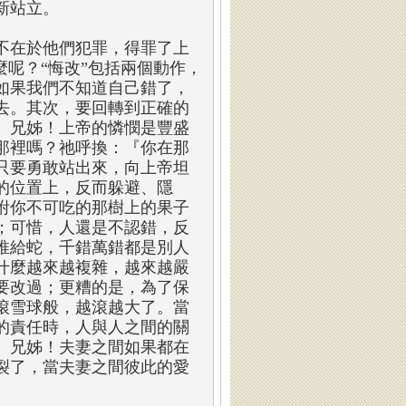
新站立。
不在於他們犯罪，得罪了上
麼呢？“悔改”包括兩個動作，
如果我們不知道自己錯了，
去。其次，要回轉到正確的
。兄姊！上帝的憐憫是豐盛
那裡嗎？祂呼換：『你在那
只要勇敢站出來，向上帝坦
的位置上，反而躲避、隱
咐你不可吃的那樹上的果子
；可惜，人還是不認錯，反
推給蛇，千錯萬錯都是別人
什麼越來越複雜，越來越嚴
要改過；更糟的是，為了保
滾雪球般，越滾越大了。當
的責任時，人與人之間的關
。兄姊！夫妻之間如果都在
裂了，當夫妻之間彼此的愛