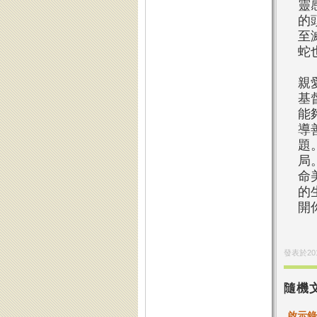
靈
的
至
蛇
親
基
能
導
題
局
命
的
開
發表於
20
隨機
啟示錄