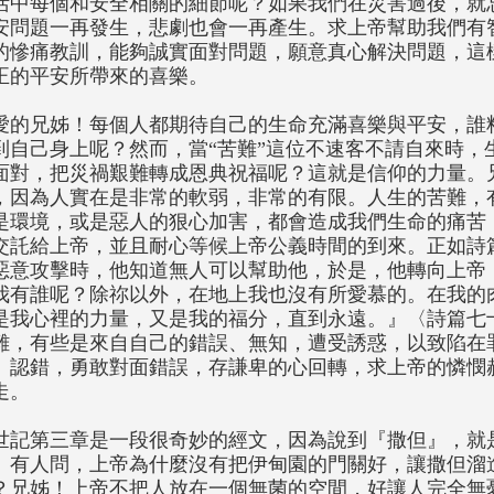
活中每個和安全相關的細節呢？如果我們在災害過後，就
安問題一再發生，悲劇也會一再產生。求上帝幫助我們有
的慘痛教訓，能夠誠實面對問題，願意真心解決問題，這
正的平安所帶來的喜樂。
愛的兄姊！每個人都期待自己的生命充滿喜樂與平安，誰
到自己身上呢？然而，當“苦難”這位不速客不請自來時，
面對，把災禍艱難轉成恩典祝福呢？這就是信仰的力量。
，因為人實在是非常的軟弱，非常的有限。人生的苦難，
是環境，或是惡人的狠心加害，都會造成我們生命的痛苦
交託給上帝，並且耐心等候上帝公義時間的到來。正如詩
惡意攻擊時，他知道無人可以幫助他，於是，他轉向上帝
我有誰呢？除祢以外，在地上我也沒有所愛慕的。在我的
是我心裡的力量，又是我的福分，直到永遠。』〈詩篇七十三
難，有些是來自自己的錯誤、無知，遭受誘惑，以致陷在
、認錯，勇敢對面錯誤，存謙卑的心回轉，求上帝的憐憫
走。
世記第三章是一段很奇妙的經文，因為說到『撒但』，就
。有人問，上帝為什麼沒有把伊甸園的門關好，讓撒但溜
？兄姊！上帝不把人放在一個無菌的空間，好讓人完全無