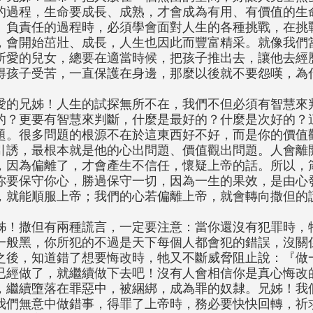
的過程，生命要成長、成熟，才會成為有用、有價值的生
、負責任的過程時，必須學會面對人生的各種挑戰，在挑
，會開始茁壯、成長，人生也因此而豐富精采。就像我們
所愛的兒女，總要在適當時候，把孩子推出去，讓他去經
得孩子受苦，一直保護在身邊，那麼以後就不要怨嘆，為
愛的兄姊！人生的試探無所不在，我們不但必須有智慧來
的？更要有智慧來判斷，什麼是最好的？什麼是次好的？
題。很多問題的根源不在於這東西好不好，而是你的價值
引誘，最根本就是他的心出問題、價值觀出問題。人會離
，因為偏離了，才會產生不信任，懷疑上帝的話。所以，箴
你要保守你心，勝過保守一切，因為一生的果效，是由心
，就能順服上帝；我們的心若偏離上帝，就會轉向撒但的
姊！撒但有兩種謊言，一定要注意：當你還沒有犯罪時，
一般黑，你所犯的不過是天下每個人都會犯的錯誤，沒關
之後，知道錯了想要悔改時，牠又不斷威脅阻止說：『做
已經做了，就繼續做下去吧！沒有人會相信你是真心悔改
，繼續墮落在罪惡中，被綑綁，成為罪的奴隸。兄姊！我
我們無意中做錯事，得罪了上帝時，務必要快快回轉，祈