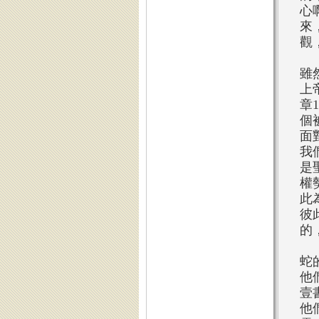
心
來
觀
雖
上
章
個
面
我
是
權
此
彼
的
蛇
他
壹
他