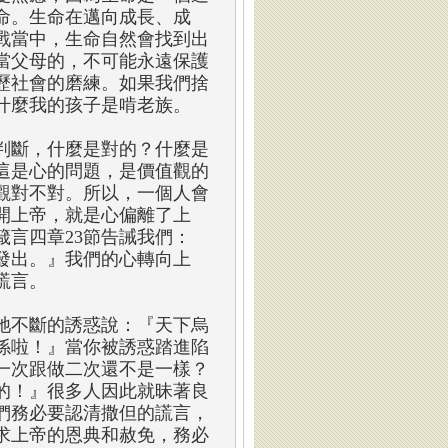
命。生命在邁向成長、成
戰當中，生命自然會找到出
當父母的，不可能永遠保護
歷社會的磨練。如果我們捨
什麼我的孩子是啃老族。
判斷，什麼是對的？什麼是
這是心的問題，是價值觀的
觀對不對。所以，一個人會
開上帝，就是心偏離了上
言四章23節告誡我們：
發出。』我們的心轉向上
謊言。
牠不斷的誘惑說：『天下烏
係啦！』當你被誘惑踏進陷
一次跟做二次還不是一樣？
的！』很多人因此就昧著良
們務必要認清撒但的謊言，
求上帝的恩典和赦免，務必