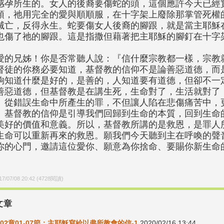
感孕所生的。女人的後裔要傷蛇的頭，這個應許今天已經
頭，祂用完全的愛與順順服，在十字架上廢除那掌管死權
滅亡，反得永生。蛇要傷女人後裔的腳跟，就是當主耶穌
也傷了祂的腳跟。這是指撒但藉著把主耶穌的腳釘在十字
愛的兄姊！你是否常聽人說：『信什麼宗教都一樣，宗教
督徒的你務必要知道，基督教的信仰不是論善惡道德，而
夠知道什麼是好的，是善的，人知道要有道德，但卻不一
善惡道德，但基督教是在講生死，生命對了，生活就對了
。從錯誤生命中所產生的罪，不但讓人陷在悲傷痛苦中，
。基督教的信仰是引導我們回歸到生命的本質，回到生命
美好的價值和意義。所以，基督教所講的是救恩，是罪人
生命可以重新再來的救恩。願我們今天聽到主在呼喚的聲
你的心門，邀請這位愛你、願意為你捨命、要賜你新生命
17/07/08 20:42
(
4728
閱讀)
文章
02章01-07節：主耶穌寫給以弗所教會的信-1
2020/02/16 13:44