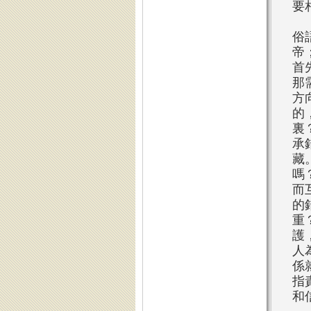
要
俗
帝
首
那
方
的
裏
承
藏
嗎
而
的
重
護
人
係
指
和