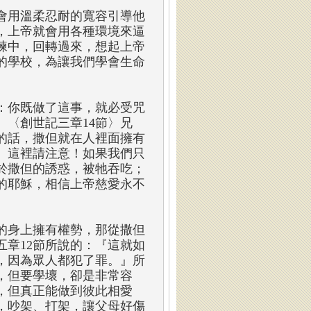
會用溫柔忍耐的寬容引導他
，上帝就會用各種環境來逼
練中，回轉過來，想起上帝
的學校，為讓我們學會生命
：你既做了這事，就必受咒
〈創世記三章14節〉兄
的話，撒但就在人裡面擁有
。這裡請注意！如果我們只
於撒但的誘惑，被牠吞吃；
的耶穌，相信上帝慈愛永不
的身上擁有權勢，那從撒但
章12節所說的：『這就如
，因為眾人都犯了罪。』所
，但要學壞，卻是非常容
，但真正能做到彼此相愛
，吵架、打架，讓父母好傷