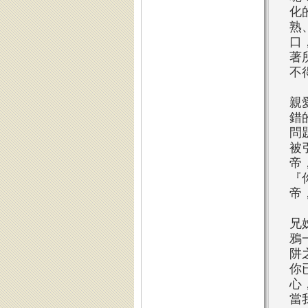
化
熟
口
著
不
親
錯
問
被
帝
『
帝
兄
鴉
阱
你
心
當