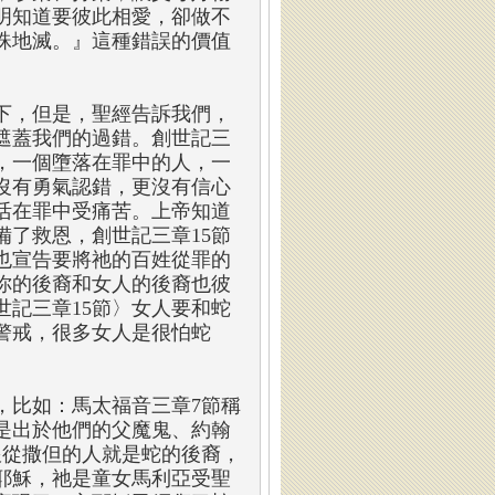
明知道要彼此相愛，卻做不
誅地滅。』這種錯誤的價值
下，但是，聖經告訴我們，
遮蓋我們的過錯。創世記三
，一個墮落在罪中的人，一
沒有勇氣認錯，更沒有信心
活在罪中受痛苦。上帝知道
了救恩，創世記三章15節
也宣告要將祂的百姓從罪的
你的後裔和女人的後裔也彼
記三章15節〉女人要和蛇
警戒，很多女人是很怕蛇
，比如：馬太福音三章7節稱
是出於他們的父魔鬼、約翰
跟從撒但的人就是蛇的後裔，
耶穌，祂是童女馬利亞受聖