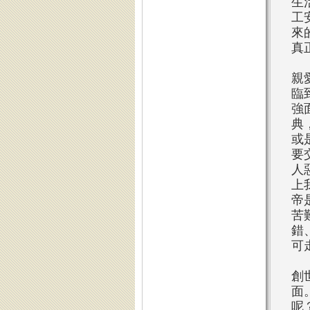
生
工
來
真
親
臨
強
典
或
要
人
上
帝
苦
錯
可
創
面
呢