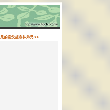
傑弟兄的岳父趙春林弟兄 >>