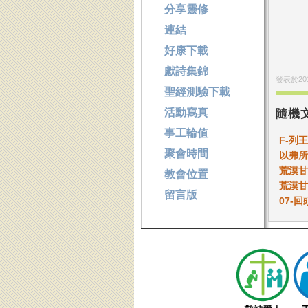
分享靈修
連結
好康下載
獻詩集錦
發表於
20
聖經測驗下載
活動寫真
隨機
事工輪值
F-列
聚會時間
以弗所
荒漠甘泉
教會位置
荒漠甘泉
留言版
07-