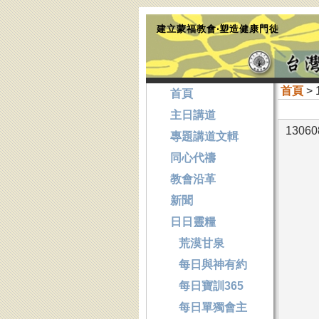
建立蒙福教會‧塑造健康門徒
首頁
> 
首頁
主日講道
1306
專題講道文輯
同心代禱
教會沿革
新聞
日日靈糧
荒漠甘泉
每日與神有約
每日寶訓365
每日單獨會主