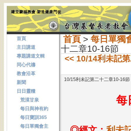
建立蒙福教會‧塑造健康門徒
首頁
>
每日單獨
首頁
十二章10-16節
主日講道
專題講道文輯
<< 10/14利未記
同心代禱
教會沿革
10/15利未記第二十二章10-16節
新聞
日日靈糧
每
荒漠甘泉
每日與神有約
每日寶訓365
每日單獨會主
◎經文：
利未記