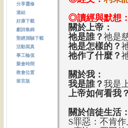
分享靈修
連結
◎讀經與默想
好康下載
關於上帝：
獻詩集錦
祂是誰？
祂是
聖經測驗下載
祂是怎樣的？
活動寫真
祂作了什麼？
事工輪值
聚會時間
關於我：
教會位置
留言版
我是誰？
我是
上帝如何看我
關於信徒生活
S罪惡：不肯