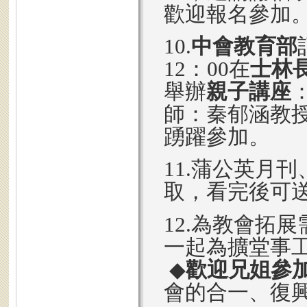
歡迎報名參加
10.
中會教育部
12：00在
士林
舉辦
親子講座
師：秦郁涵教
踴躍參加。
11.蒲公英月
取，看完後可
12.為教會拓展
一起為擴堂事
◆
歡迎兄姐參
會的合一、復