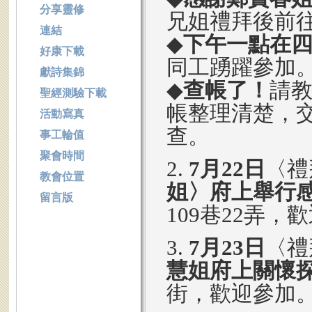
分享靈修
兄姐禮拜後前
連結
◆
下午一點在
好康下載
同工踴躍參加
獻詩集錦
◆
查帳了！
請教
聖經測驗下載
帳整理清楚，
活動寫真
查。
事工輪值
聚會時間
2.
7月22日
〈禮
教會位置
姐〉府上舉行
留言版
109巷22弄，
3.
7月23日
〈禮
慧姐府上關懷
街，歡迎參加