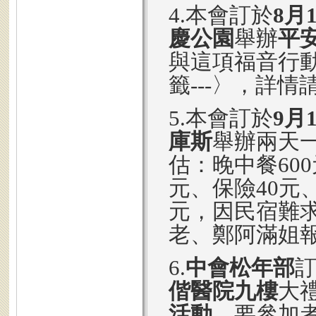
4.本會訂於
8月
慶公園
舉辦
平
與這項福音行
籤---〉，詳
5.本會訂於
9月1
庫斯
舉辦兩天
估：晚中餐600
元、保險40元、
元，因民宿難
老、鄭阿滿姐報
6.
中會松年部
偕醫院九樓
大
活動
，要參加