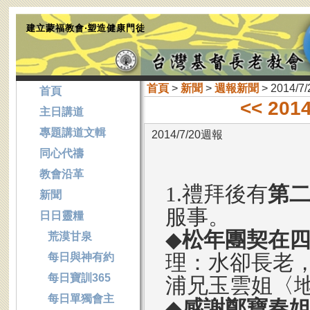
建立蒙福教會‧塑造健康門徒
首頁
>
新聞
>
週報新聞
> 2014/7
首頁
<< 201
主日講道
專題講道文輯
2014/7/20週報
同心代禱
教會沿革
1.禮拜後有
第
新聞
服事。
日日靈糧
◆
松年團契在
荒漠甘泉
理：水卻長老
每日與神有約
每日寶訓365
浦兄玉雲姐〈
每日單獨會主
◆
感謝鄭寶春