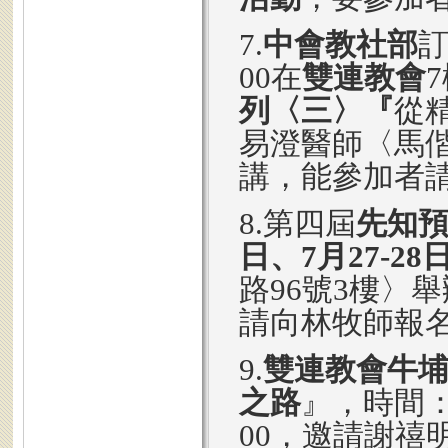
7.
中會教社部
00在
雙連教會
列〈三〉『
從
易澄醫師〈馬
講，能參加者
8.第四屆
先知預
日、7月27-28
路96號3樓〉
請向林牧師報
9.
雙連教會牛
之路
』，時間：
00，邀請謝禧