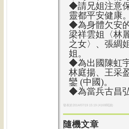
◆請兄姐注意
靈都平安健康
◆為身體欠安
梁祥雲姐〈林
之女〉、張綢
姐。
◆為出國陳虹
林庭揚、王采
鑾 (中國)。
◆為當兵古昌
發表於
2014/07/19 15:19
(
4169
閱讀)
隨機文章