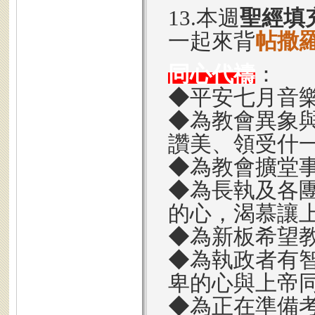
13.本週
聖經填
一起來背
帖撒羅
同心代禱
：
◆平安七月音
◆為教會異象
讚美、領受什
◆為教會擴堂
◆為長執及各
的心，渴慕讓
◆為新板希望
◆為執政者有
卑的心與上帝
◆為正在準備考