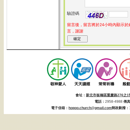
驗證碼
留言後，留言將於24小時內顯示
言，謝謝
會址：
新北市板橋區重慶路276之1
電話：
2958-4988
傳
電子信箱：
hopoo.church@gmail.com
郵政劃撥：