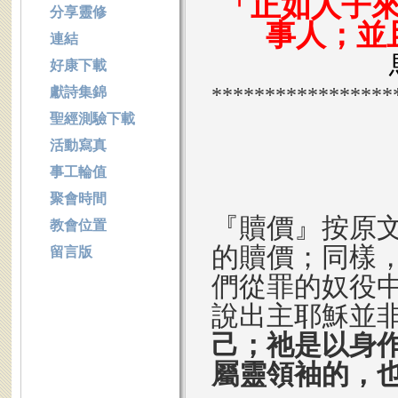
「正如人子
分享靈修
事人；並
連結
好康下載
*****************
獻詩集錦
聖經測驗下載
活動寫真
事工輪值
聚會時間
『贖價』按原
教會位置
的贖價；同樣
留言版
們從罪的奴役
說出主耶穌並
己；祂是以身
屬靈領袖的，