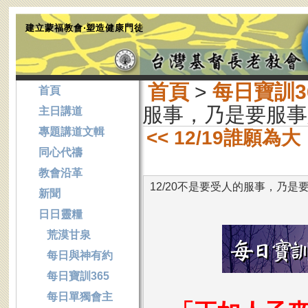
建立蒙福教會‧塑造健康門徒
首頁
>
每日寶訓3
首頁
服事，乃是要服事
主日講道
專題講道文輯
<< 12/19誰願
同心代禱
教會沿革
12/20不是要受人的服事，乃是
新聞
日日靈糧
荒漠甘泉
每日與神有約
每日寶訓365
每日單獨會主