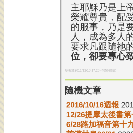
主耶穌乃是上
榮耀尊貴，配
的服事，乃是
人，成為多人
要求凡跟隨祂
位，卻要專心
發表於
2011/12/13 17:28
(
4856
閱讀)
隨機文章
2016/10/16週報
201
12/26提摩太後書第
6/28路加福音第十九