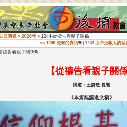
主日講道
>
2026年
> 1244-從禱告看親子關係
<< 1245-先知的真話
|
1243-上帝拯救人的旨
4-從禱告看親子關係
【
從禱告看親子關
講道：
王詩敏 長老
《本篇無講道文稿》