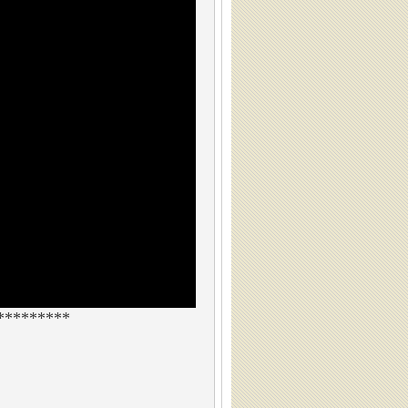
*********