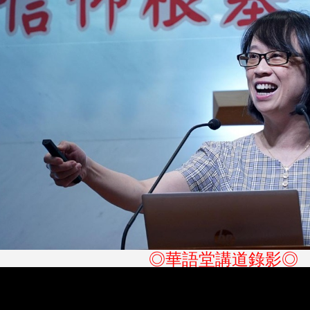
◎華語堂講道錄影◎