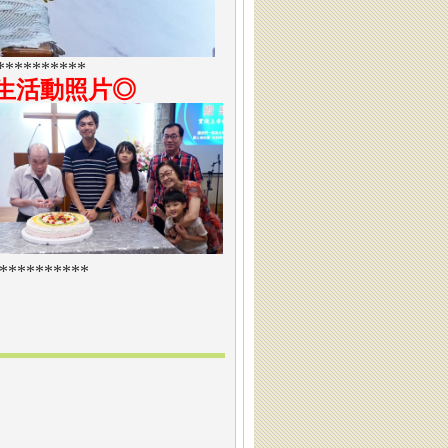
**********
慶生活動照片◎
**********