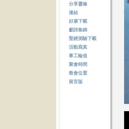
分享靈修
連結
好康下載
獻詩集錦
聖經測驗下載
活動寫真
事工輪值
聚會時間
教會位置
留言版