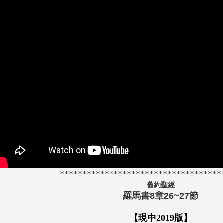
************************************
舊約聖經
羅馬書8章26~27節
【現中2019版】