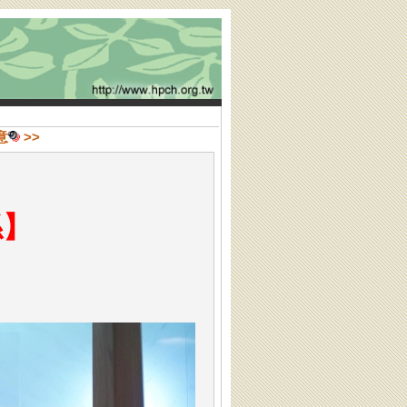
意
>>
係
】