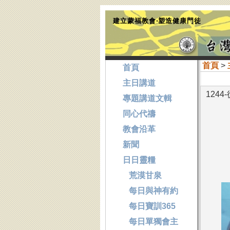
建立蒙福教會‧塑造健康門徒
首頁
>
首頁
主日講道
124
專題講道文輯
同心代禱
教會沿革
新聞
日日靈糧
荒漠甘泉
每日與神有約
每日寶訓365
每日單獨會主