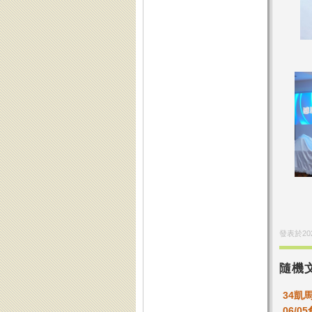
發表於
20
隨機
34凱
06/0