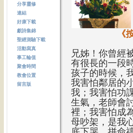
分享靈修
連結
好康下載
獻詩集錦
《
聖經測驗下載
活動寫真
兄姊！你曾經
事工輪值
有很長的一段
聚會時間
孩子的時候，
教會位置
我害怕鄰居的
留言版
我；我害怕功
生氣，老師會
裡；我害怕成
母吵架，是我
底下哭，拼命