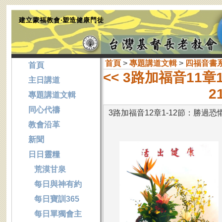
建立蒙福教會‧塑造健康門徒
首頁
>
專題講道文輯
>
四福音書
首頁
<< 3路加福音11章
主日講道
2
專題講道文輯
同心代禱
3路加福音12章1-12節：勝過恐
教會沿革
新聞
日日靈糧
荒漠甘泉
每日與神有約
每日寶訓365
每日單獨會主