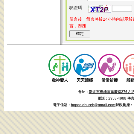
驗證碼
留言後，留言將於24小時內顯示
言，謝謝
會址：
新北市板橋區重慶路276之1
電話：
2958-4988
傳
電子信箱：
hopoo.church@gmail.com
郵政劃撥：