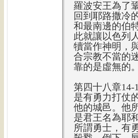
羅波安王為了
回到耶路撒冷
和最南邊的伯
此就讓以色列
犢當作神明，
合宗教不當的
靠的是虛無的
第四十八章14
是有勇力打仗
他的城邑。他
是君王名為耶
所謂勇士，有
殺戮，倒下，