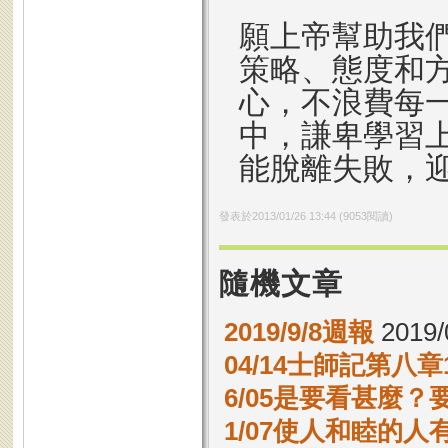
願上帝幫助我
策略、態度和
心，不浪費每
中，謙卑學習
能脫離失敗，
發表於
2013/01/26 13:44
(
9053
閱讀)
隨機文章
2019/9/8週報
2019/
04/14士師記第八章1
6/05是要看甚麼
1/07使人和睦的人