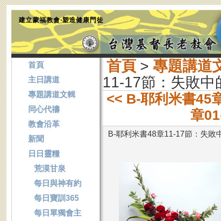
建立蒙福教會‧塑造健康門徒
首頁
>
專題講道
首頁
11-17節：失敗
主日講道
專題講道文輯
<< B-耶利米書4
同心代禱
章0
教會沿革
B-耶利米書48章11-17節：失
新聞
日日靈糧
荒漠甘泉
每日與神有約
每日寶訓365
每日單獨會主