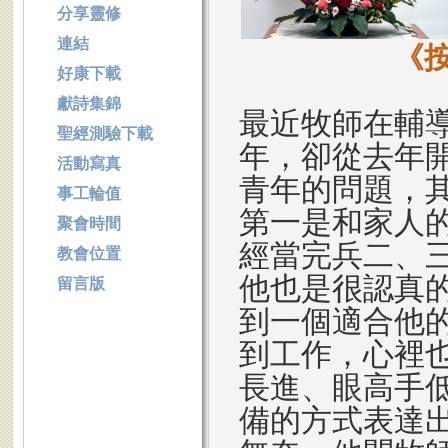
分享靈修
連結
《
好康下載
獻詩集錦
最近牧師在輔
聖經測驗下載
年，卻從去年
活動寫真
青年的問題，
事工輪值
第一是和家人
聚會時間
經當完兵二、
教會位置
他也是很認真
留言版
到一個適合他
到工作，心裡
長進、眼高手
備的方式表達