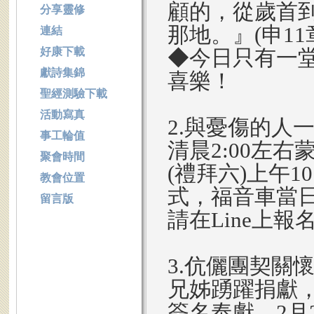
顧的，從歲首
分享靈修
那地。』(申11章
連結
好康下載
◆今日只有一
獻詩集錦
喜樂！
聖經測驗下載
活動寫真
2.與憂傷的人
事工輪值
清晨2:00左右
聚會時間
(禮拜六)上午1
教會位置
式，福音車當日
留言版
請在Line上
3.伉儷團契關
兄姊踴躍捐獻，
簽名奉獻，2月