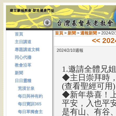
建立蒙福教會‧塑造健康門徒
首頁
>
新聞
>
週報新聞
> 2024/2
首頁
<< 20
主日講道
專題講道文輯
2024/2/10週報
同心代禱
教會沿革
1.邀請全體兄
新聞
◆主日崇拜時
日日靈糧
(查看聖經可用
荒漠甘泉
◆新年恭喜！上
每日與神有約
平安，入也平
每日寶訓365
是有山、有谷
每日單獨會主