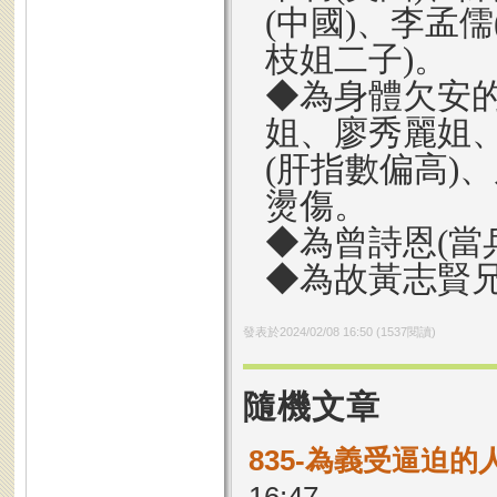
(中國)、李孟
枝姐二子)。
◆為身體欠安
姐、廖秀麗姐
(肝指數偏高)
燙傷。
◆為曾詩恩(當
◆為故黃志賢
發表於
2024/02/08 16:50
(
1537
閱讀)
隨機文章
835-為義受逼迫