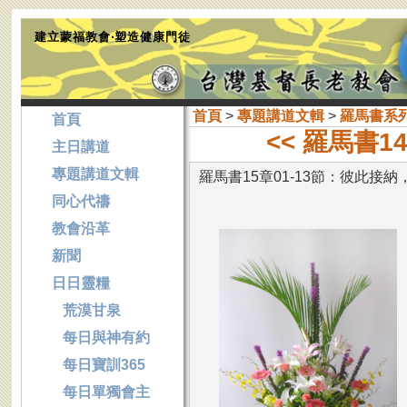
建立蒙福教會‧塑造健康門徒
首頁
>
專題講道文輯
>
羅馬書系
首頁
<< 羅馬書
主日講道
專題講道文輯
羅馬書15章01-13節：彼此接
同心代禱
教會沿革
新聞
日日靈糧
荒漠甘泉
每日與神有約
每日寶訓365
每日單獨會主