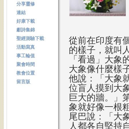
分享靈修
連結
好康下載
獻詩集錦
從前在印度有
聖經測驗下載
活動寫真
的樣子，就叫
事工輪值
「看過」大象
聚會時間
大象像什麼樣
教會位置
他說：「大象
留言版
位盲人摸到大
巨大的牆。」
象就好像一根
尾巴說：「大
人都各自堅持