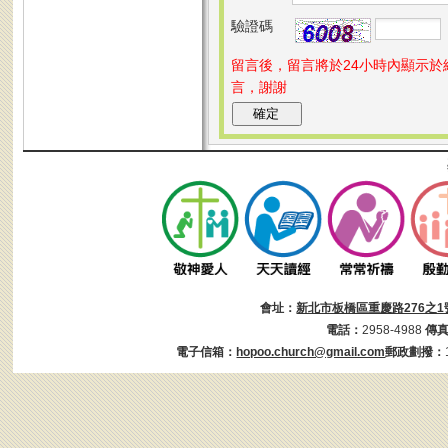
驗證碼
留言後，留言將於24小時內顯示
言，謝謝
會址：
新北市板橋區重慶路276之1
電話：
2958-4988
傳
電子信箱：
hopoo.church@gmail.com
郵政劃撥：