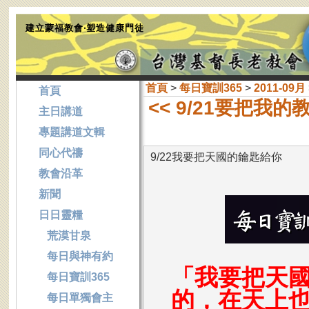
建立蒙福教會‧塑造健康門徒
首頁
>
每日寶訓365
>
2011-09月
首頁
<< 9/21要把我
主日講道
專題講道文輯
同心代禱
9/22我要把天國的鑰匙給你
教會沿革
新聞
日日靈糧
荒漠甘泉
每日與神有約
「我要把天
每日寶訓365
的，在天上
每日單獨會主