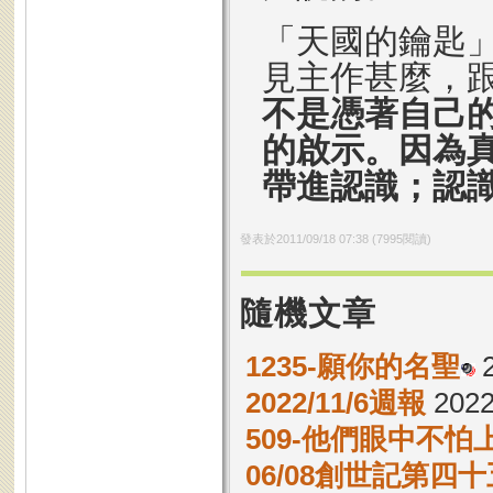
「天國的鑰匙
見主作甚麼，
不是憑著自己
的啟示。因為
帶進認識；認
發表於
2011/09/18 07:38
(
7995
閱讀)
隨機文章
1235-願你的名聖
2
2022/11/6週報
2022
509-他們眼中不怕
06/08創世記第四十