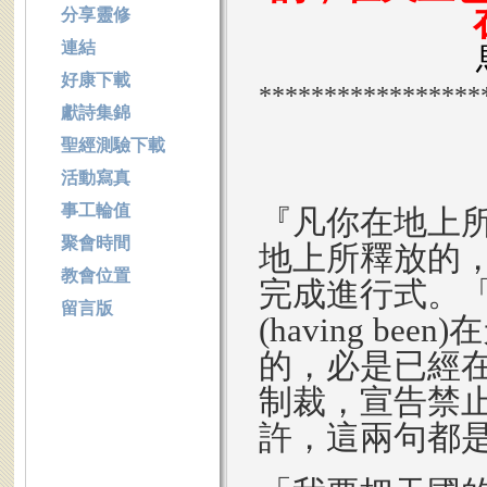
分享靈修
連結
好康下載
*****************
獻詩集錦
聖經測驗下載
活動寫真
事工輪值
『凡你在地上
聚會時間
地上所釋放的
教會位置
完成進行式。「
留言版
(
having been
)
的，必是已經
制裁，宣告禁
許，這兩句都