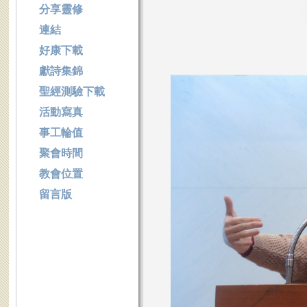
分享靈修
連結
好康下載
獻詩集錦
聖經測驗下載
活動寫真
事工輪值
聚會時間
教會位置
留言版