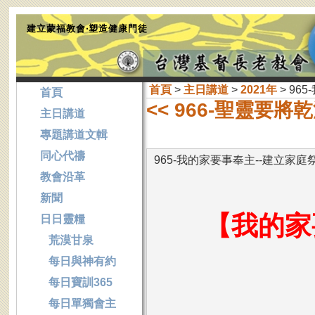
建立蒙福教會‧塑造健康門徒
首頁
>
主日講道
>
2021年
> 96
首頁
<< 966-聖靈要
主日講道
專題講道文輯
同心代禱
965-我的家要事奉主--建立家庭
教會沿革
新聞
【我的家
日日靈糧
荒漠甘泉
每日與神有約
每日寶訓365
每日單獨會主