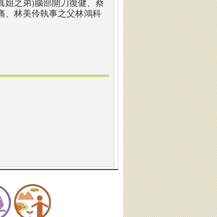
真姐之弟)腦部開刀復健、蔡
痛、林美伶執事之父林鴻科