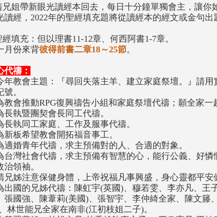
.請兄姐帶新眼光讀經本回去，每日十分鐘單獨會主，讓你
光讀經，2022年的聖經填充題將從讀經本的經文或金句出
.聖經填充：但以理書11-12章、何西阿書1-7章。
一月份來背
彼得前書二章18～25節
。
心代禱：
今年教會主題：『尋回失落主羊、建立家庭祭壇。』請用
記號。
為教會推動RPG復興禱告小組和家庭祭壇代禱；願全家一
為長執暨團契會長同工代禱。
為長執同工家庭、工作及服事代禱。
為新板希望教會開拓福音事工。
為適婚青年代禱，求主預備對的人、合適的對象。
為台灣社會代禱，求主預備有智慧的心，能行公義、好憐
政治領袖。
請兄姊注意保健身體，上帝祝福凡事興盛，身心靈都平安
為出國的兄姊代禱：陳虹宇(英國)、穆若雯、李亦凡、王子
、張國強、陳葦莉(美國)、張智宇、李仲綺全家、陳文籐、
)、林世能兄全家在南非(江初枝姐二子)。