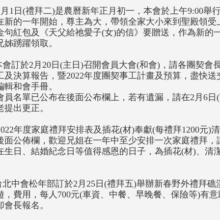
. 2月1日(禮拜二)是農曆新年正月初一，本會於上午9:0
在新的一年開始，尊主為大，帶領全家大小來到聖殿領受
金句紅包及《天父給祂愛子(女)的信》要贈送，作為新的
兄姊踴躍領取。
.本會訂於2月20日(主日)召開會員大會(和會)，請各團契會
工及決算報告，暨2022年度團契事工計畫及預算，盡快
編輯和會手冊。
會員名單已公布在後面公布欄上，若有遺漏，請在2月6日(
老提出更正。
 2022年度家庭禮拜安排表及插花(材)奉獻(每禮拜1200元)
後面公佈欄，歡迎兄姐在一年中至少安排一次家庭禮拜，
在生日、結婚紀念日等值得感恩的日子，為插花(材)、清
。
.台北中會松年部訂於2月25日(禮拜五)舉辦新春野外禮拜
遊，費用，每人700元(車資、中餐、早晚餐、保險等)有意
却會長報名。