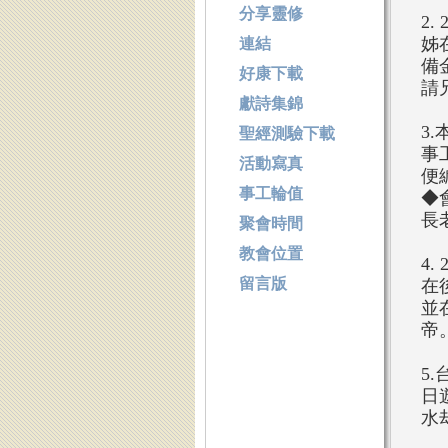
分享靈修
2
姊
連結
備
好康下載
請
獻詩集錦
3
聖經測驗下載
事
活動寫真
便
事工輪值
◆
長
聚會時間
教會位置
4.
留言版
在
並
帝
5
日
水