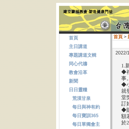
建立蒙福教會‧塑造健康門徒
首頁
>
首頁
主日講道
2022/
專題講道文輯
同心代禱
1
◆
教會沿革
事
新聞
◆
日日靈糧
就
堂
荒漠甘泉
訂
每日與神有約
◆
每日寶訓365
額
於
每日單獨會主