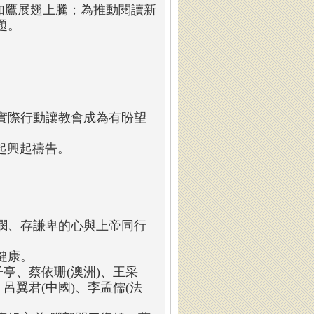
如鷹展翅上騰；為推動閱讀新
題。
實際行動讓教會成為有盼望
起興起禱告。
憫、存謙卑的心與上帝同行
健康。
亭、蔡依珊(澳洲)、王采
呂翼君(中國)、李孟儒(法