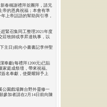
0舉行新春稱謝禮拜並團拜，請兄
上帝的恩典祝福；本會有準
一年上帝話語的幫助與引導，
長趕緊召集同工整理2021年度
送交莊牧師或李昇達執事，以
下主日)前向小書書記李仲聖
清潔奉獻(每禮拜1200元)已貼
讓家庭成祭壇，帶來祝福。
潔簽名奉獻，使榮耀歸予上
礁溪公園戲場舞台野外靈修一
願參加者請在2月14日前向陳