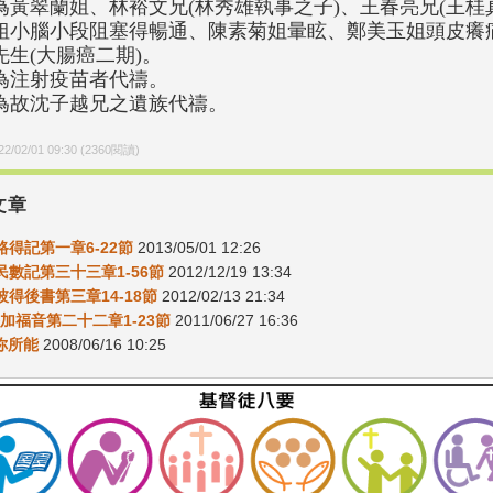
為黃翠蘭姐、林裕文兄(林秀雄執事之子)、王春亮兄(王桂
姐小腦小段阻塞得暢通、陳素菊姐暈眩、鄭美玉姐頭皮癢
先生(大腸癌二期)。
為注射疫苗者代禱。
為故沈子越兄之遺族代禱。
22/02/01 09:30
(
2360
閱讀)
文章
3路得記第一章6-22節
2013/05/01 12:26
3民數記第三十三章1-56節
2012/12/19 13:34
6彼得後書第三章14-18節
2012/02/13 21:34
2路加福音第二十二章1-23節
2011/06/27 16:36
盡你所能
2008/06/16 10:25