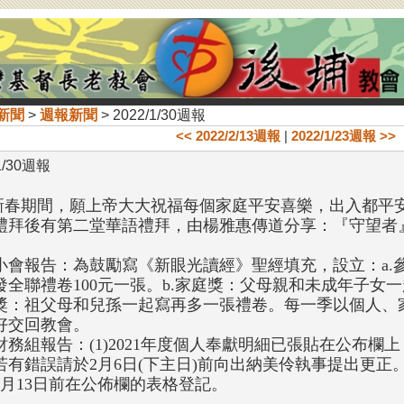
新聞
>
週報新聞
> 2022/1/30週報
<< 2022/2/13週報
|
2022/1/23週報 >>
1/30週報
.新春期間，願上帝大大祝福每個家庭平安喜樂，出入都平
禮拜後有第二堂華語禮拜，由楊雅惠傳道分享：『守望者
。
小會報告：為鼓勵寫《新眼光讀經》聖經填充，設立：a.
發全聯禮卷100元一張。b.家庭獎：父母親和未成年子女一
獎：祖父母和兒孫一起寫再多一張禮卷。每一季以個人、
好交回教會。
財務組報告：(1)2021年度個人奉獻明細已張貼在公布欄
若有錯誤請於2月6日(下主日)前向出納美伶執事提出更正。
2月13日前在公佈欄的表格登記。