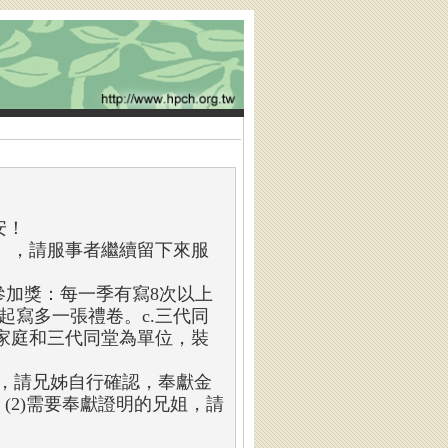
安！
』，請服事者繼續留下來服
參加獎：每一季有寫8次以上
起寫多一張禮卷。c.三代同
家庭和三代同堂為單位，裝
上，請兄姊自行確認，奉獻金
(2)需要奉獻證明的兄姐，請