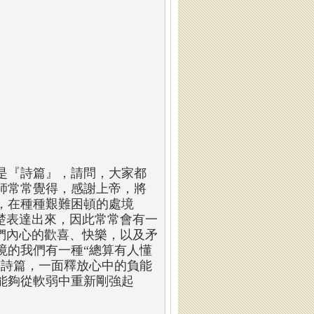
是『詩篇』，請問，大家都
師常常覺得，感謝上帝，將
，在種種艱難困頓的處境
楚表達出來，因此常常會有一
們內心的歡喜、快樂，以及矛
境的我們有一種“總算有人懂
著詩篇，一面釋放心中的負能
能夠從軟弱中重新剛強起