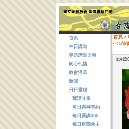
建立蒙福教會‧塑造健康門徒
首頁
>
首頁
<< b
主日講道
專題講道文輯
b詩篇
同心代禱
教會沿革
新聞
日日靈糧
荒漠甘泉
每日與神有約
每日寶訓365
每日單獨會主