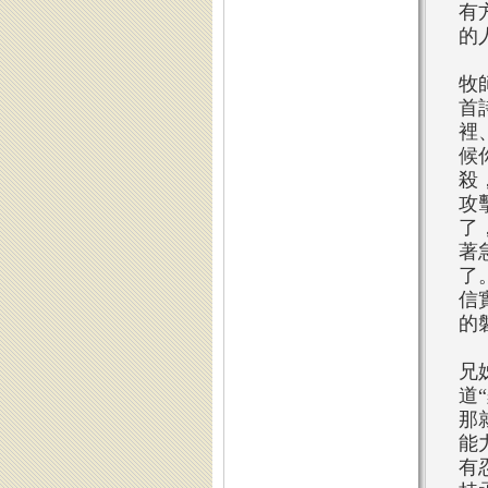
有
的
牧
首
裡
候
殺
攻
了
著
了
信
的
兄
道
那
能
有