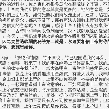
拯救的過程中，你是否也有很多意念在翻騰呢？其實，不
雜，上帝向我們所懷的意念其實是更多的，祂的意念是：
導我們正面思考、如何光照我們悔改走正路。通常，陷在
的複雜的意念，都來不及了，那有辦法去細數上帝對我們
、更信實的意念呢？！然而，感謝上帝！祂都沒有放棄我
所說：『古時耶和華向以色列顯現，說：我以永遠的愛愛
。』今天，上帝仍然用祂永遠的慈愛在吸引我們來到祂施
。因為要
勝過軟弱的秘訣第二就是：永遠要相信上帝對你
等候，要施恩給你。
6-8節：『祭物和禮物，祢不喜悅，祢已經開通我的耳朵
我說：看哪，我來了！我的事在經卷上已經記載了。我的
；祢的律法在我心裡。』當大衛明白上帝對他的慈愛是永
件事情，就是上帝的愛無法用金錢買。有些人以為，我奉
，金山銀山都是上帝的，上帝不缺你奉獻，祂要的是你的
的心，一顆願意遵循上帝旨意的心。正如羅馬書十二章1
以上帝的慈悲勸你們，將身體獻上，當作活祭，是聖潔的
事奉乃是理所當然的。』兄姊！從心裡願意回應上帝，比
讓上帝喜悅。我們不要只有人來到教會參加主日禮拜，但
手機打電動，上帝更期待的是你要說，看那！上帝哪！！