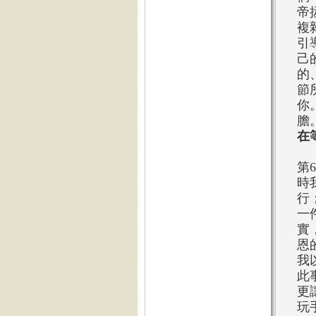
帝
複
引
己
的
節
你
膽
在
第
時
行
一
實
恩
我
此
更
玩