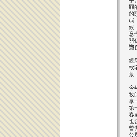
手
罪
的
弱
候
意
關
識
親
軟
救
今
牧
享
第
春
也
曾
公