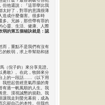
惑是什麼？最容易吸引你犯
，但他還說：『這罪孽比我
都太好了，對罪的意識很薄
人造成什麼傷害。很多時
還多。兄姊，那些帶有罪的
的心靈、生活、健康、人際
軟弱的第五個秘訣就是：認
。
然而，重點不是我們有沒有
己的軟弱，求上帝幫助和拯
小馬（倪子鈞）來分享見證。
以勇敢》。在此，牧師來分
台上的一段話……（以下用
。我想起曾經意氣昂揚的青
曾有過一帆風順的人生。我
善意、漠視誠懇的規勸。我
排讓我走到螢光幕前，成為
而忘卻自己的本性。但我也