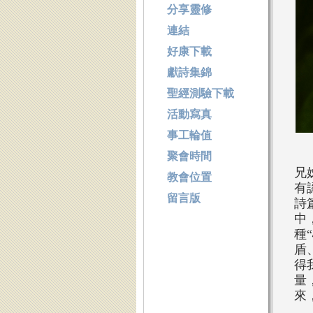
分享靈修
連結
好康下載
獻詩集錦
聖經測驗下載
活動寫真
事工輪值
聚會時間
兄
教會位置
有
留言版
詩
中
種
盾
得
量
來