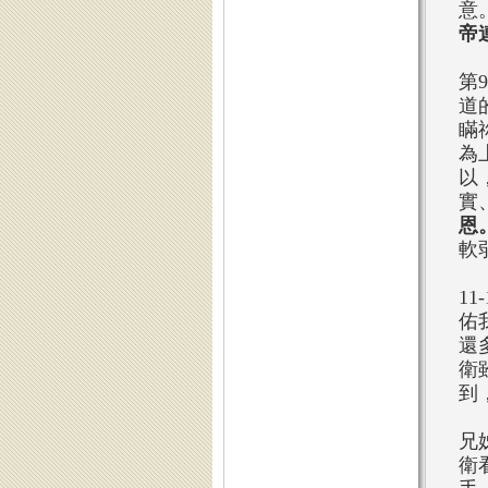
意
帝
第
道
瞞
為
以
實
恩
軟
1
佑
還
衛
到
兄
衛