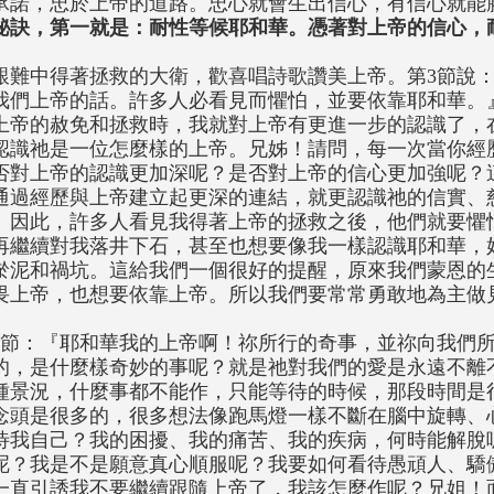
承諾，忠於上帝的道路。忠心就會生出信心，有信心就能
秘訣，第一就是：耐性等候耶和華。憑著對上帝的信心，
艱難中得著拯救的大衛，歡喜唱詩歌讚美上帝。第3節說
我們上帝的話。許多人必看見而懼怕，並要依靠耶和華。
上帝的赦免和拯救時，我就對上帝有更進一步的認識了，
認識祂是一位怎麼樣的上帝。兄姊！請問，每一次當你經
否對上帝的認識更加深呢？是否對上帝的信心更加強呢？
通過經歷與上帝建立起更深的連結，就更認識祂的信實、
。因此，許多人看見我得著上帝的拯救之後，他們就要懼
再繼續對我落井下石，甚至也想要像我一樣認識耶和華，
淤泥和禍坑。這給我們一個很好的提醒，原來我們蒙恩的
畏上帝，也想要依靠上帝。所以我們要常常勇敢地為主做
5節：『耶和華我的上帝啊！祢所行的奇事，並祢向我們
的，是什麼樣奇妙的事呢？就是祂對我們的愛是永遠不離
種景況，什麼事都不能作，只能等待的時候，那段時間是
念頭是很多的，很多想法像跑馬燈一樣不斷在腦中旋轉、
待我自己？我的困擾、我的痛苦、我的疾病，何時能解脫
呢？我是不是願意真心順服呢？我要如何看待愚頑人、驕
一直引誘我不要繼續跟隨上帝了，我該怎麼作呢？兄姐！