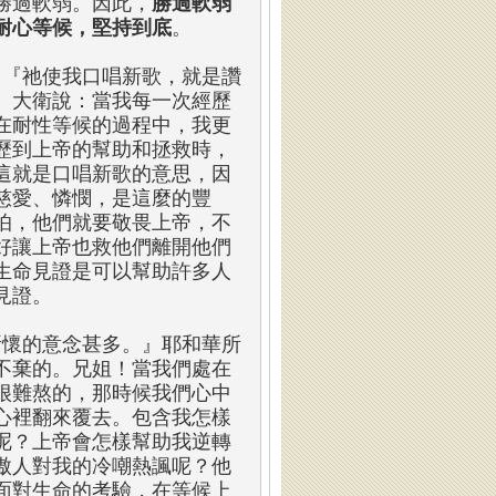
勝過軟弱。因此，
勝過軟弱
耐心等候，堅持到底
。
：『祂使我口唱新歌，就是讚
』大衛說：當我每一次經歷
在耐性等候的過程中，我更
歷到上帝的幫助和拯救時，
這就是口唱新歌的意思，因
慈愛、憐憫，是這麼的豐
怕，他們就要敬畏上帝，不
好讓上帝也救他們離開他們
生命見證是可以幫助許多人
見證。
所懷的意念甚多。』耶和華所
不棄的。兄姐！當我們處在
很難熬的，那時候我們心中
心裡翻來覆去。包含我怎樣
呢？上帝會怎樣幫助我逆轉
傲人對我的冷嘲熱諷呢？他
面對生命的考驗，在等候上