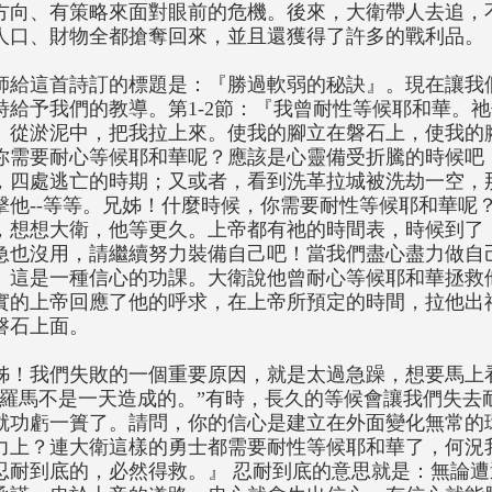
方向、有策略來面對眼前的危機。後來，大衛帶人去追，
人口、財物全都搶奪回來，並且還獲得了許多的戰利品。
師給這首詩訂的標題是：『勝過軟弱的秘訣』。現在讓我
詩給予我們的教導。第1-2節：『我曾耐性等候耶和華。
、從淤泥中，把我拉上來。使我的腳立在磐石上，使我的
你需要耐心等候耶和華呢？應該是心靈備受折騰的時候吧
，四處逃亡的時期；又或者，看到洗革拉城被洗劫一空，
擊他--等等。兄姊！什麼時候，你需要耐性等候耶和華呢
，想想大衛，他等更久。上帝都有祂的時間表，時候到了
急也沒用，請繼續努力裝備自己吧！當我們盡心盡力做自
。這是一種信心的功課。大衛說他曾耐心等候耶和華拯救
實的上帝回應了他的呼求，在上帝所預定的時間，拉他出
磐石上面。
姊！我們失敗的一個重要原因，就是太過急躁，想要馬上
“羅馬不是一天造成的。”有時，長久的等候會讓我們失去
就功虧一簣了。請問，你的信心是建立在外面變化無常的
力上？連大衛這樣的勇士都需要耐性等候耶和華了，何況
忍耐到底的，必然得救。』 忍耐到底的意思就是：無論