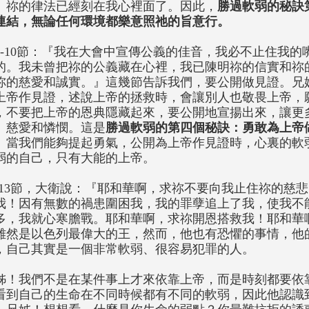
。祢的律法已經刻在我心裡面了。因此，
勝過軟弱的秘訣
連結，無論任何環境都樂意照祂的旨意行。
9-10節：『我在大會中宣傳公義的佳音，我必不止住我
的。我未曾把祢的公義藏在心裡，我已陳明祢的信實和祢
祢的慈愛和誠實。』這幾節告訴我們，要公開做見證。兄
上帝作見證，述說上帝的拯救時，會讓別人也敬畏上帝，
，不要把上帝的恩典隱藏起來，要公開地宣揚出來，讓更
、慈愛和憐憫。這是
勝過軟弱的第四個秘訣：勇敢為上帝
。
當我們能夠提起勇氣，公開為上帝作見證時，心裏的軟
弱的自己，只有大能的上帝。
1-13節，大衛說：『耶和華啊，求祢不要向我止住祢的慈
我！因有無數的禍患圍困我，我的罪孽追上了我，使我不
多，我就心寒膽戰。耶和華啊，求祢開恩搭救我！耶和華
雖然是以色列最偉大的王，然而，他也有恐懼的事情，他
，自己其實是一個非常軟弱、很容易犯罪的人。
姊！我們不是在某件事上才來依靠上帝，而是時刻都要依
看到自己的生命在不同時候都有不同的軟弱，因此他認識