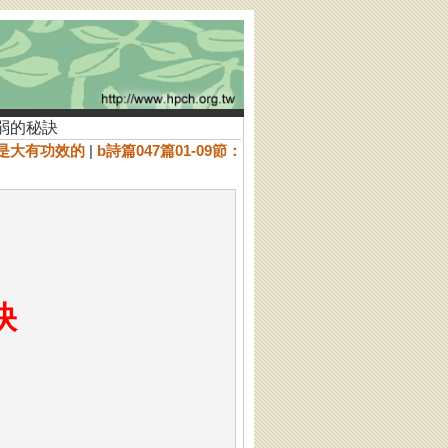
軟弱的秘訣
祈禱是大有功效的
|
b詩篇047篇01-09節：
弱的秘訣