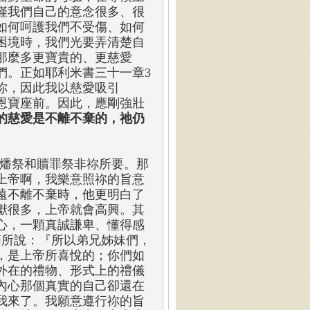
僅我們自己的意念很多、很
如何呵護我們不受傷、如何
困境時，我們光要弄清楚自
那麼多更寶貴的、更慈愛
們。正如耶利米書三十一章3
你，因此我以慈愛吸引
恩寶座前。因此，應剛強壯
的慈愛是不離不棄的，祂仍
。燔祭和贖罪祭非祢所要。那
上帝啊，我樂意照祢的旨意
遠不離不棄時，他更明白了
獻很多，上帝就會高興。其
心，一顆真誠謙卑、懂得感
節所說：『所以弟兄姊妹們，
，是上帝所喜悅的；你們如
外在的禮物、形式上的禮儀
內心那個真實的自己卻還在
我來了。我願意遵行祢的旨