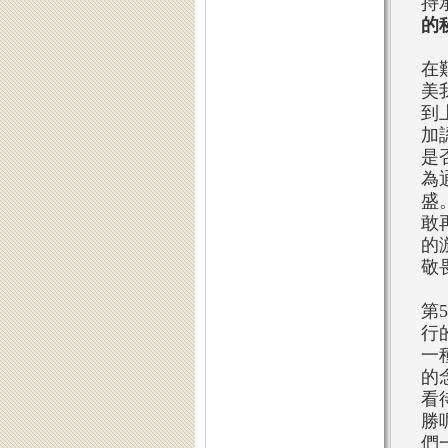
持
的
在
美
到
加
是
為
盛
敢
的
敬
第
行
一
的
看
勝
們