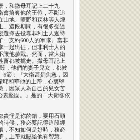
景，和撒母耳記上二十九
衛會搶奪他的王位，不斷追
在山地、曠野和森林等人煙
上。這段期間，有很多受逼
後選擇去投靠非利士人迦特
一支約600人的軍隊。當非
隊一起出征，但非利士人的
不讓他參戰。然而，當大衛
牲畜都被擄走。撒母耳記上
燒毀，他們的妻子兒女，都被
』6節：『大衛甚是焦急，因
靠耶和華他的上帝，心裏堅
急，因眾人為自己的兒女苦
心裏堅固。』是的！大衛卻依
都責怪是你的錯，要用石頭
的時候，務必要記得這段經
糟，不知如何是好時，務必
華，上帝就賜給他有智慧、