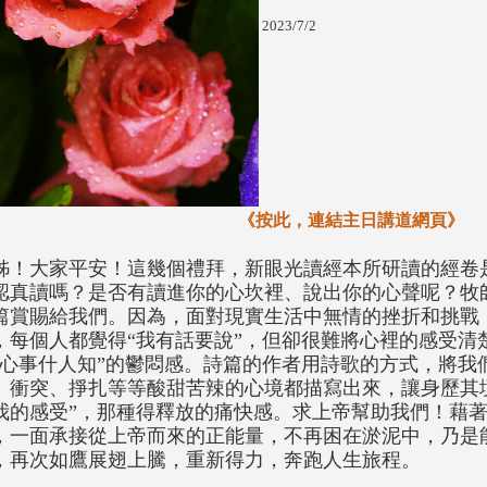
2023/7/2
《按此，連結主日講道網頁》
姊！大家平安！這幾個禮拜，新眼光讀經本所研讀的經卷
認真讀嗎？是否有讀進你的心坎裡、說出你的心聲呢？牧
篇賞賜給我們。因為，面對現實生活中無情的挫折和挑戰
，每個人都覺得“我有話要說”，但卻很難將心裡的感受清
“心事什人知”的鬱悶感。詩篇的作者用詩歌的方式，將我
、衝突、掙扎等等酸甜苦辣的心境都描寫出來，讓身歷其
我的感受”，那種得釋放的痛快感。求上帝幫助我們！藉
，一面承接從上帝而來的正能量，不再困在淤泥中，乃是
，再次如鷹展翅上騰，重新得力，奔跑人生旅程。