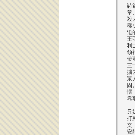
詩
章
殺
稀
迫
王
利
領
帶
三
擄
眾
固
惱
靠
兄
打
文
安