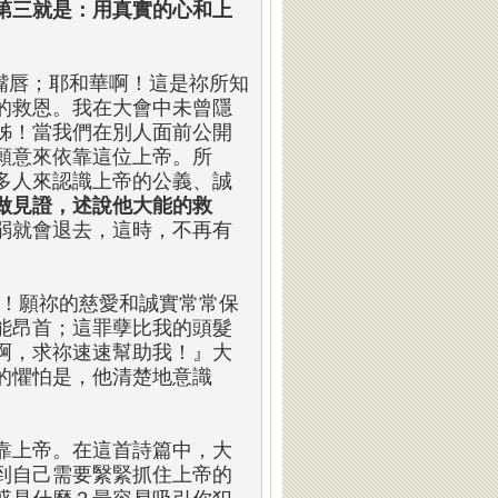
第三就是：用真實的心和上
的嘴唇；耶和華啊！這是祢所知
的救恩。我在大會中未曾隱
姊！當我們在別人面前公開
願意來依靠這位上帝。所
多人來認識上帝的公義、誠
做見證，述說他大能的救
弱就會退去，這時，不再有
悲！願祢的慈愛和誠實常常保
能昂首；這罪孽比我的頭髮
啊，求祢速速幫助我！』大
的懼怕是，他清楚地意識
靠上帝。在這首詩篇中，大
到自己需要繄緊抓住上帝的