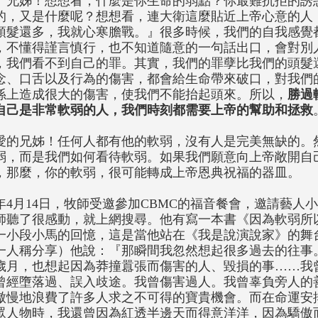
。兄姊！想想看，什麼是你生命的弱點？你最難抗拒的誘
的，又是什麼呢？想想看，連大衛這麼貼近上帝心意的人
頭髮還多，我就心寒膽戰。』很多時候，我們的自我感覺
，不懂得謹言慎行，也不知道隨意的一句話出口，會對別
，我們看不到自己的罪。其實，我們的罪孽比我們的頭髮
念、口舌以及行為的傷害，都會給生命帶來破口，對我們
係上造成很大的傷害，使我們不能抬起頭來。所以，
勝過
自己是非常軟弱的人，我們時刻都需要上帝的幫助和拯救
愛的兄姊！任何人都有他的軟弱，沒有人是完美無缺的。
弱，而是我們如何看待軟弱。如果我們願意向上帝敞開自
，那麼，你的軟弱，很可能轉成上帝恩典祝福的器皿。
年4月14日，牧師受邀參加CBMC的福音餐會，邀請藝人
師聽了很感動，就上網搜尋。他有寫一本書《因為軟弱所
一小段小馬的回憶，這是當他站在《我是說演說家》的舞
一人稱分享）他說：『那瞬間我忽然想起很多過去的往事
歲月，也想起因為莽撞囂張而傷害的人、毀損的事……我
曾經墮落過、誤入歧途。我曾傷害過人。我曾辜負旁人的
傲慢地浪費了許多人求之不可得的寶貴機會。而在命運安
眾人物時，我還曾因為紅透半邊天而得意洋洋，因為驕傲