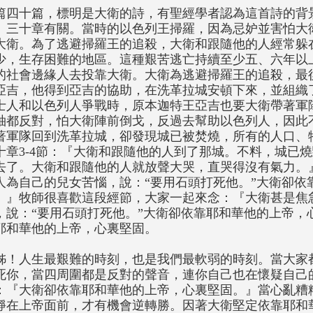
篇四十篇，標明是大衛的詩，有聖經學者認為這首詩的背
、三十章有關。當時的以色列王掃羅，因為忌妒並害怕大
大衛。為了逃避掃羅王的追殺，大衛和跟隨他的人經常躲
少，生存困難的地區。這種艱苦逃亡持續至少五、六年以
的社會邊緣人去投靠大衛。大衛為逃避掃羅王的追殺，最
亞吉，他得到亞吉的協助，在洗革拉城安頓下來，並組織了
士人和以色列人爭戰時，原本迦特王亞吉也要大衛帶著軍
袖都反對，怕大衛陣前倒戈，反過去幫助以色列人，因此
著軍隊回到洗革拉城，卻發現城已被焚燒，所有的人口、
十章3-4節：『大衛和跟隨他的人到了那城。不料，城已
去了。大衛和跟隨他的人就放聲大哭，直哭得沒有氣力。
人為自己的兒女苦惱，說：“要用石頭打死他。”大衛卻依
。』牧師很喜歡這段經節，大家一起來念：『大衛甚是焦
，說：“要用石頭打死他。”大衛卻依靠耶和華他的上帝，
耶和華他的上帝，心裏堅固。
姊！人生最艱難的時刻，也是我們最軟弱的時刻。當大家
死你，當四周圍都是反對的聲音，連你自己也在懷疑自己
：『大衛卻依靠耶和華他的上帝，心裏堅固。』當心亂糟
靜在上帝面前，才有機會逆轉勝。因著大衛堅定依靠耶和