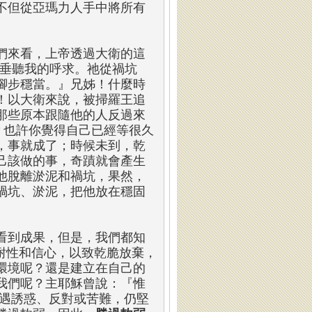
不但從亞瑪力人手中將所有
們來看，上帝透過大衛的這
祂垂聽我的呼求。祂從禍坑
腳步穩當。』兄姊！什麼時
！以大衛來說，被掃羅王追
那些原本跟隨他的人反過來
？也許你覺得自己已經等很久
，事就成了；時候未到，乾
己該做的事，奇蹟就會產生
他脫離淤泥和禍坑，果然，
禍坑、淤泥，把他放在穩固
看到成果，但是，我們都知
耐性和信心，以致乾脆放棄，
環境呢？還是建立在自己的
我們呢？主耶穌曾說：『惟
遭遇誘惑、反對或苦難，仍堅