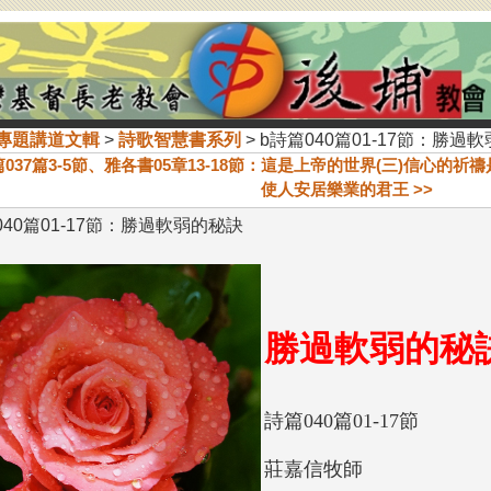
專題講道文輯
>
詩歌智慧書系列
> b詩篇040篇01-17節：勝過
詩篇037篇3-5節、雅各書05章13-18節：這是上帝的世界(三)信心的
使人安居樂業的君王 >>
040篇01-17節：勝過軟弱的秘訣
勝過軟
詩篇040篇01-17節
莊嘉信牧師