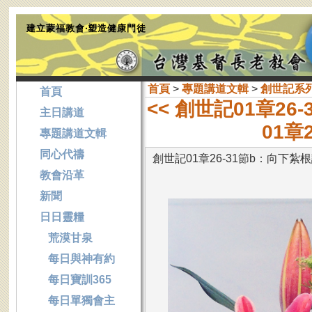
建立蒙福教會‧塑造健康門徒
首頁
>
專題講道文輯
>
創世記系
首頁
<< 創世記01章2
主日講道
01章
專題講道文輯
同心代禱
創世記01章26-31節b：向下
教會沿革
新聞
日日靈糧
荒漠甘泉
每日與神有約
每日寶訓365
每日單獨會主