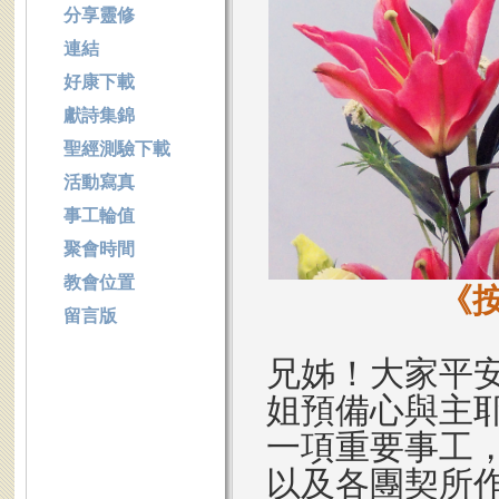
分享靈修
連結
好康下載
獻詩集錦
聖經測驗下載
活動寫真
事工輪值
聚會時間
教會位置
《
留言版
兄姊！大家平
姐預備心與主
一項重要事工，
以及各團契所