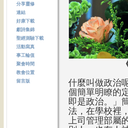
分享靈修
連結
好康下載
獻詩集錦
聖經測驗下載
活動寫真
事工輪值
聚會時間
教會位置
什麼叫做政治
留言版
個簡單明瞭的
即是政治。」
法，在學校裡
上司管理部屬