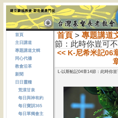
建立蒙福教會‧塑造健康門徒
首頁
>
專題講道
首頁
節：此時你豈可不
主日講道
專題講道文輯
<< K-尼希米記0
同心代禱
教會沿革
L-以斯帖記04章14節：此時你
新聞
日日靈糧
荒漠甘泉
每日與神有約
每日寶訓365
每日單獨會主