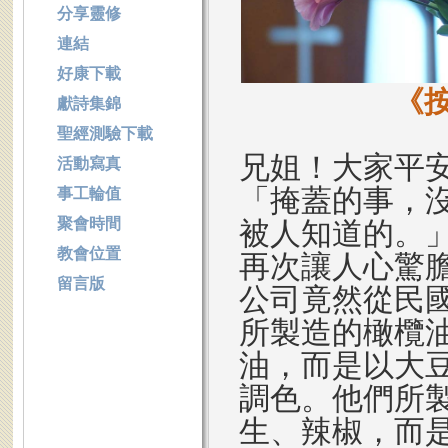
分享靈修
連結
好康下載
《
獻詩集錦
聖經測驗下載
兄姐！大家平安
活動寫真
「掩蓋的事，
事工輪值
聚會時間
被人知道的。
教會位置
再次讓人心驚
留言版
公司竟然從民
所製造的橄欖
油，而是以大
調色。他們所
生、辣椒，而