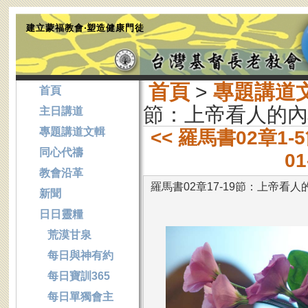
建立蒙福教會‧塑造健康門徒
首頁
>
專題講道
首頁
節：上帝看人的內
主日講道
專題講道文輯
<< 羅馬書02章
同心代禱
0
教會沿革
羅馬書02章17-19節：上帝看人
新聞
日日靈糧
荒漠甘泉
每日與神有約
每日寶訓365
每日單獨會主