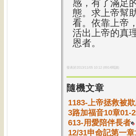
感，有了滿足
態。求上帝幫
看。依靠上帝
活出上帝的真
恩者。
發表於
2013/11/05 10:12
(
8914
閱讀)
隨機文章
1183-上帝拯救被
3路加福音10章01
613-用愛陪伴長者
12/31申命記第一章1