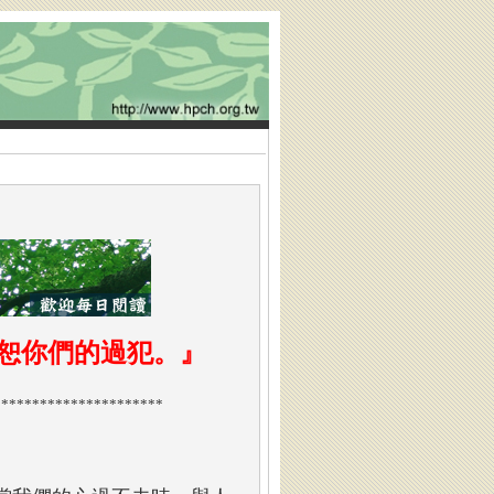
恕你們的過犯。
』
**********************