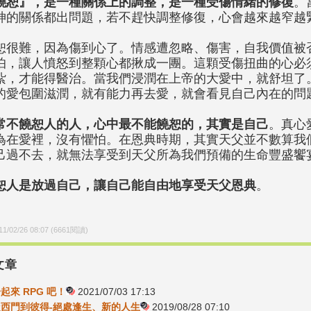
饒恕』，是一種關係上的調整，是一種受傷情緒的修復
。
神的關係都出問題，若不趕快調整修復，心會越來越窄越
恕很難，因為傷到心了。情感遭忽略、傷害，自我價值被
怕，讓人憤怒到整顆心都揪成一團。這顆受傷扭曲的心必
紮，才能得醫治。當我們浸潤在上帝的大愛中，就舒坦了
的愛包圍滋潤，就有能力再去愛，就會看見自己內在的問
常不饒恕人的人，心中最不能饒恕的，其實是自己
。真心
為在愛裡，沒有懼怕。在恩典時期，其實天父並不數算我
己過不去，就無法享受到天父所為我們預備的生命豐盛饗
恕人是放過自己，讓自己能自由地享受天父恩典
。
11/02/26 08:07
(
6661
閱讀)
文章
一起來 RPG 吧！
2021/07/03 17:13
-從西門到彼得-絕處逢生、新的人生
2019/08/28 07:10