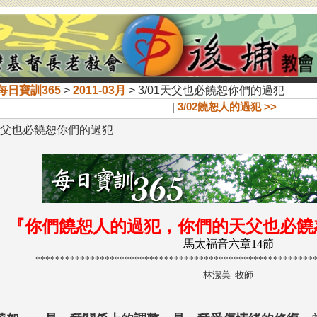
每日寶訓365
>
2011-03月
> 3/01天父也必饒恕你們的過犯
|
3/02饒恕人的過犯 >>
1天父也必饒恕你們的過犯
『你們饒恕人的過犯，你們的天父也必饒
馬太福音六章14節
********************************************************
林潔美 牧師