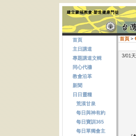
建立蒙福教會‧塑造健康門徒
首頁
>
首頁
主日講道
3/0
專題講道文輯
同心代禱
教會沿革
新聞
日日靈糧
荒漠甘泉
每日與神有約
每日寶訓365
每日單獨會主