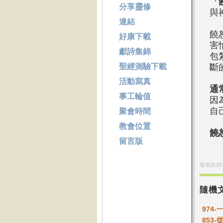
『
分享靈修
與
連結
饒
好康下載
害
獻詩集錦
包
聖經測驗下載
斷
活動寫真
通
事工輪值
因
自
聚會時間
教會位置
饒
留言版
發表於
20
隨機
974-
853