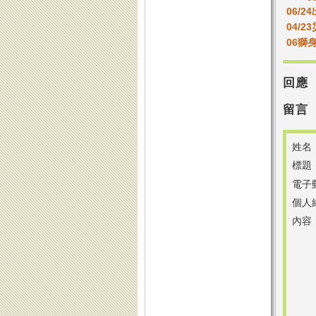
06/2
04/2
06獅
回應
留言
姓名
標題
電子
個人
內容