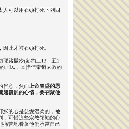
太人可以用石頭打死下列四
，因此才被石頭打死。
耶路撒冷(參約二13；五1；
冷的居民，又指信奉猶太教的
的旨意，然而
上帝豐盛的恩
搧翅覆雛的心情，要召聚他
耶穌的心是慈愛溫柔的，祂
判，可惜這些宗教領袖的心
能痛苦地看著他們承當自己