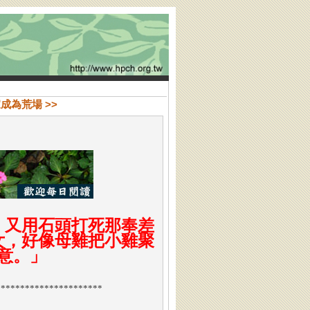
家成為荒場 >>
，又用石頭打死那奉差
女，好像母雞把小雞聚
意。
」
**********************