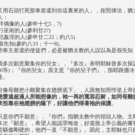
又用石頭打死那奉差遣到你這裏來的人」，按照律法，猶
人：
)拜偶像的人(參申十七5，7)
)行巫術的人(參利廿27)
3)犯姦淫的人(參申廿二22；約八5)
)假先知(參約八33；十一8)。
些奉主差遣的使徒們，必是被猶太教的人誤以為是假先知
我多次願意聚集你的兒女」，『多次』表明耶穌曾多次探訪
10等)；『你的兒女』原文是『你的兒子們』，指耶路撒
徒。
好像母雞把小雞聚集在翅膀底下」，人因無知而悖逆上帝
慈愛遠超過人所能想像的，祂一再的寬容忍耐，如同母雞
來投靠在祂翅膀的蔭下，好讓他們得著祂的保護
。
只是你們不願意」，『你們』指猶太教中的領頭人物。主
多次『願意』，希望人能認罪悔改，好逃脫上帝公義的審
是驕傲剛硬的，他們一直『不願意』。因此，主耶穌也只