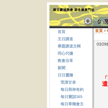
建立蒙福教會‧塑造健康門徒
首頁
>
首頁
主日講道
03/
專題講道文輯
同心代禱
教會沿革
新聞
日日靈糧
「
荒漠甘泉
遣
每日與神有約
每日寶訓365
每日單獨會主