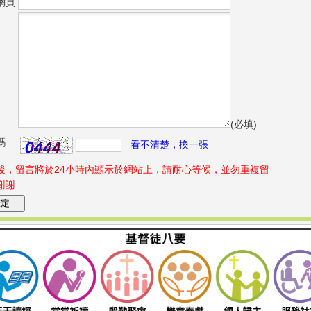
網頁
(必填)
碼
看不清楚，換一張
後，留言將於24小時內顯示於網站上，請耐心等候，並勿重複留
謝謝