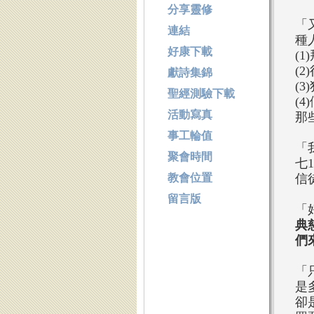
分享靈修
「
連結
種
好康下載
(1
(2
獻詩集錦
(
聖經測驗下載
(4
活動寫真
那
事工輪值
「
聚會時間
七
教會位置
信
留言版
「
典
們
「
是
卻