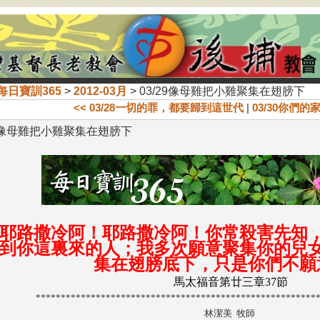
每日寶訓365
>
2012-03月
> 03/29像母雞把小雞聚集在翅膀下
<< 03/28一切的罪，都要歸到這世代
|
03/30你們的
29像母雞把小雞聚集在翅膀下
耶路撒冷阿！耶路撒冷阿！你常殺害先知
到你這裏來的人；我多次願意聚集你的兒
集在翅膀底下，只是你們不願
馬太福音第廿三章37節
********************************************************
林潔美 牧師