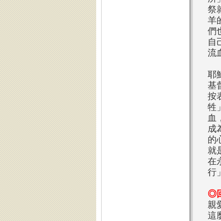
祭
羊
們
自
流
耶
基
按
牲
血
成
的
就
在
行
◎
親
這