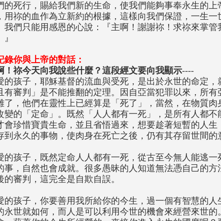
們的死行，賜給我們新的生命，使我們能夠事奉永生的上
，用祢的血作為立新約的根據，這樣向我們保證，一生一
。我們只能用感恩的心說：『主啊！謝謝祢！求祢來掌管
。』
記錄你與上帝的對話：
啊！祢今天向我說些什麼？這段經文要向我顯示
----
愛的孩子，耶穌基督的流血與受死，是出於永世的命定，
且有審判」是不能推翻的定理。因自亞當犯罪以來，所有
離了，他們在靈性上已經算是「死了」，當然，在物質肉
改變的「定命」。既然「人人都有一死」，是所有人都不
才會珍惜寶貴生命，並且省悟過來，想要趁著短暫的人生
存到永久的事物，使肉身在死亡之後，仍有其存留世間的
愛的孩子，既然定命人人都有一死，從古至今無人能逃一
的事，自然也會成就。很多愚昧的人知道無法憑自己的方
後的審判，這完全是自欺自誤。
愛的孩子，你要善用我所給你的今生，過一個有智慧的人
的永世就如何，而人是可以利用今世的機會來經營來世的