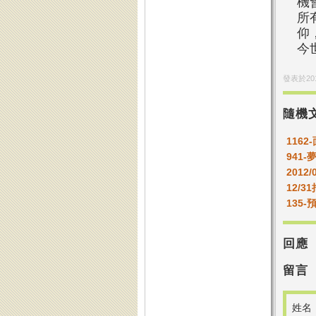
機
所
仰
今
發表於
20
隨機
116
941
2012/
12/
135
回應
留言
姓名