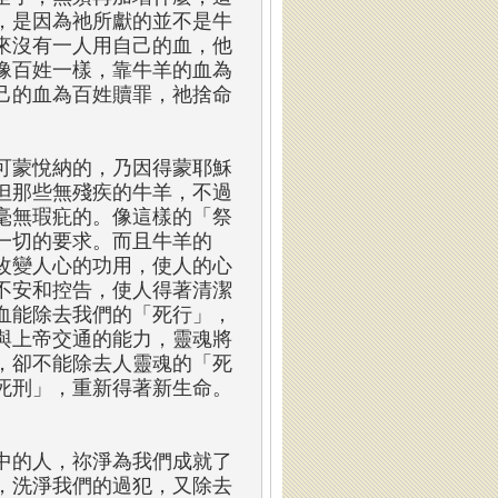
，是因為祂所獻的並不是牛
來沒有一人用自己的血，他
像百姓一樣，靠牛羊的血為
己的血為百姓贖罪，祂捨命
可蒙悅納的，乃因得蒙耶穌
但那些無殘疾的牛羊，不過
毫無瑕疪的。像這樣的「祭
一切的要求。而且牛羊的
改變人心的功用，使人的心
不安和控告，使人得著清潔
血能除去我們的「死行」，
與上帝交通的能力，靈魂將
，卻不能除去人靈魂的
「
死
死刑
」
，重新得著新生命。
中的人，祢淨為我們成就了
，洗淨我們的過犯，又除去