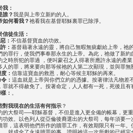
於我：
是誰？
我是與上帝立新約的人。
帝如何看我？
祂看我在基督耶穌裏罪已除淨。
於信徒生活：
罪惡：
不信基督寶血的功效。
應許：
基督藉著永遠的靈，將自己無暇無疵獻給上帝，祂
們的罪行，使我們事奉那永生的上帝。為此，祂做了新約
約之時所犯的罪過 ，便叫蒙召之人得著所應許永遠的產
多人的罪，將來要向那等候祂的人第二次顯現，並與罪無
態度：
信靠這寶血的救恩，耐心等候主耶穌的再來。
命令：
這血就是上帝與你們立約的憑據。按著律法凡物差
，罪就不得赦免了。按著命定，人人都有一死，死後且有
榜樣：
。
些對我現在的生活有何指示
？
約的大祭司──耶穌基督，不但是進入更全備的帳幕，更
的功效。以色列人從亞倫後裔選出的大祭司，每年須要一
贖罪，這表明他們所作的贖罪工作，有效期限只有一年。
」，就成全了永遠贖罪的事，證明祂這一次所獻的已經完