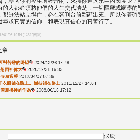
會，藉著你的今生所經營的，來接你進入永生的國度呢？
有的人都必須將他們的人生交代清楚，一切隱藏或顯露的
，都無法站立得住，必在審判台前彰顯出來。所以你若確
世尋求真實的信仰，和表現真信心的真善行了。
12/01/08 19:54
(
13310
閱讀)
文章
2-面對苦難的盼望
2024/12/26 14:48
-夢想因神偉大
2020/12/31 16:33
04/08週報
2012/04/07 07:36
31把衣服鋪在路上....樹枝鋪在路上
2011/12/27 14:04
-預備迎接神的作為
2008/06/16 17:12
(必填)