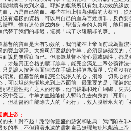
就能繼續有效到永遠。耶穌的獻祭所以有如此功效的緣故
的血，乃是自己的血。那些在地上帳幕供職的大祭司，從
也沒有這樣的資格，可以用自己的血為百姓贖罪，反倒要
己贖罪。惟有這位道成肉身，聖潔完全的大祭司，能用自
血代替了我們的罪過，這就「成了永遠贖罪的事」。
穌基督的寶血是大有功效的，我們能在上帝面前成為聖潔
督的寶血潔淨。大祭司所要獻的牛羊，必須是無殘疾的，
表面說是無瑕疪而已。但耶穌基督不論心靈或德性，都是
」，才是真正合格的贖罪羔羊，能完全滿足上帝公義律法
，只是讓人按著表面律法在手續上得算為潔淨，究竟沒有
為清潔。但基督的血能完全洗淨人的心，消除一切良心的
心，可以坦然無懼地來到上帝面前。最重要的是，耶穌的
是那些靈性死亡之人的行事，他們被罪和死亡綑綁，失去
永死中受苦。牛羊的血雖能使人暫時免去肉身的
「
死刑
」
」
。但基督的血能除去人的
「
死行
」
，救人脫離永火的
「
回應上帝：
愛的主！對不起！謝謝你豐盛的慈愛和恩典！我們陷在罪
麼多的事，不但藉著永遠的靈將自己無瑕無疪地獻給上帝