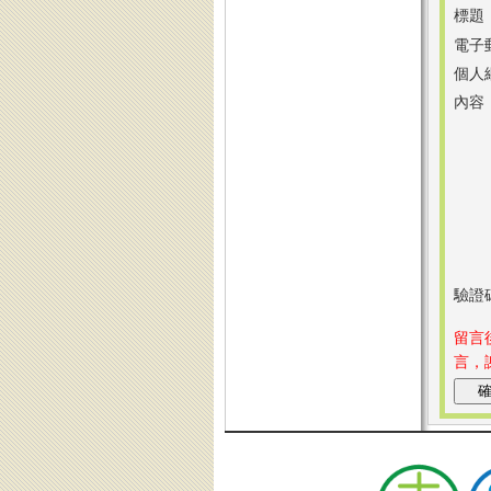
標題
電子
個人
內容
驗證
留言
言，