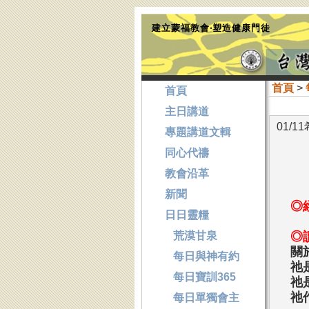
建立蒙福教會‧塑造健康門徒
首頁
>
首頁
主日講道
01/1
專題講道文輯
同心代禱
教會沿革
新聞
◎
日日靈糧
荒漠甘泉
◎
關
每日與神有約
祂
每日寶訓365
祂
祂
每日單獨會主