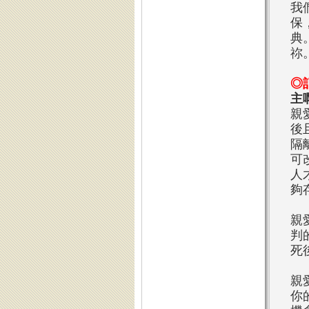
我
保
典
祢
◎
主
親
後
隔
可
人
夠
親
判
死
親
你