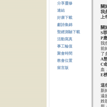
分享靈修
關
連結
我
上
好康下載
獻詩集錦
關
聖經測驗下載
S
P
活動寫真
我
事工輪值
前
聚會時間
了
A
教會位置
C
留言版
血
E
這
新
遠
姓
所