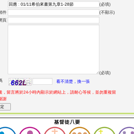
(必填)
郵件
(不顯示)
網頁
(必填)
碼
看不清楚，換一張
後，留言將於24小時內顯示於網站上，請耐心等候，並勿重複留
謝謝