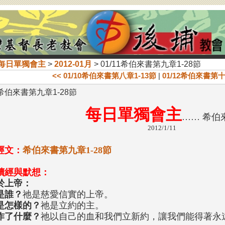
每日單獨會主
>
2012-01月
> 01/11希伯來書第九章1-28節
<< 01/10希伯來書第八章1-13節
|
01/12希伯來書第十章
1希伯來書第九章1-28節
每日單獨會主
…… 希伯
2012/1/11
經文：
希伯來書第九章1-28節
讀經與默想：
於上帝：
是誰？
祂是慈愛信實的上帝。
是怎樣的？
祂是立約的主。
作了什麼？
祂以自己的血和我們立新約，讓我們能得著永