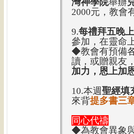
灣神學院
舉辦
2000元，教
9.
每禮拜五晚上8
參加，在靈命
◆教會有預備
讀，或贈親友
加力，恩上加
10.本週
聖經填
來背
提多書三章
同心代禱
◆為教會異象