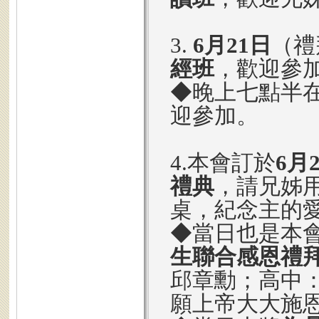
3.
6月21日
（禮
經班
，歡迎參
◆晚上七點半
迎參加。
4.本會訂於
6月
禮典
，請兄姊
桌，紀念主的
◆當日也是本
生聯合感恩禮
邱章勳；高中
願上帝大大施