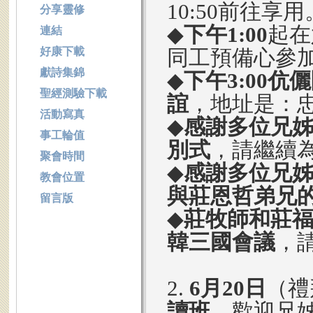
10:50前往享用
分享靈修
◆
下午1:00
起在
連結
好康下載
同工預備心參
獻詩集錦
◆
下午3:00
伉儷
聖經測驗下載
誼
，地址是：
活動寫真
◆
感謝多位兄
事工輪值
別式
，請繼續
聚會時間
◆
感謝多位兄
教會位置
與莊恩哲弟兄
留言版
◆
莊牧師和莊福
韓三國會議
，
2.
6月20日
（禮
讀班
，歡迎兄