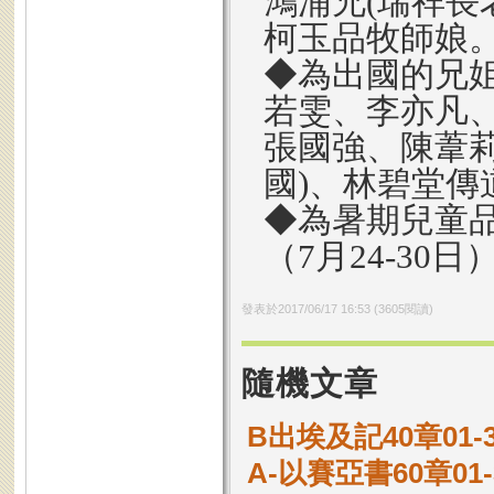
鴻浦兄(瑞祥長
柯玉品牧師娘
◆為出國的兄姐
若雯、李亦凡、
張國強、陳葦莉 
國)、林碧堂傳
◆為暑期兒童品
（7月24-30
發表於
2017/06/17 16:53
(
3605
閱讀)
隨機文章
B出埃及記40章01
A-以賽亞書60章0