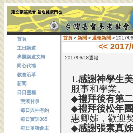
建立蒙福教會‧塑造健康門徒
首頁
>
新聞
>
週報新聞
> 2017/0
首頁
<< 2017
主日講道
專題講道文輯
2017/06/18週報
同心代禱
教會沿革
1.
感謝神學生
新聞
服事和學業。
日日靈糧
◆
禮拜後有第
荒漠甘泉
◆
禮拜後松年
每日與神有約
惠卿姊，歡迎
每日寶訓365
◆
感謝張素真
每日單獨會主