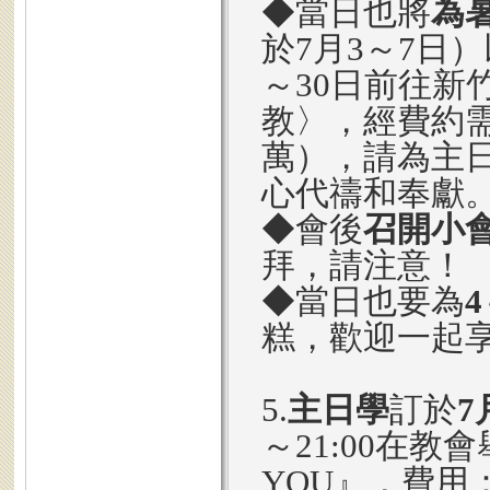
◆當日也將
為
於7月3～7日
～30日前往新
教〉，經費約
萬），請為主
心代禱和奉獻
◆會後
召開小
拜，請注意！
◆當日也要為
糕，歡迎一起
5.
主日學
訂於
7
～21:00在教
YOU』，費用