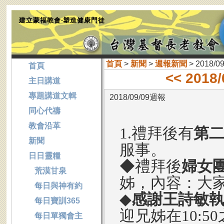
建立蒙福教會‧塑造健康門徒
首頁
>
新聞
>
週報新聞
> 2018/0
首頁
<< 2018
主日講道
專題講道文輯
2018/09/09週報
同心代禱
教會沿革
1.禮拜後有
第
新聞
服事。
日日靈糧
◆禮拜後
婦女
荒漠甘泉
姊，內容：大
每日與神有約
◆
感謝王詩敏
每日寶訓365
迎兄姊在10:5
每日單獨會主