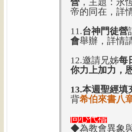
營
，主題：永
帝的同在，詳
11.
台神門徒營
會
舉辦，詳情
12.邀請兄姊
每
你力上加力，
13.本週聖經填
背
希伯來書八章
同心代禱
◆為教會異象