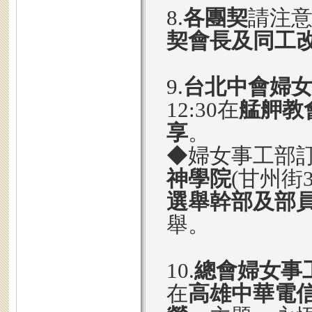
8.
各團契
請注
契會長及同工
9.
台北中會婦
12:30在
艋舺教
享
。
◆婦女事工部
神學院
(甘州街
選舉幹部及部
舉。
10.
總會婦女事
在
高雄中華電