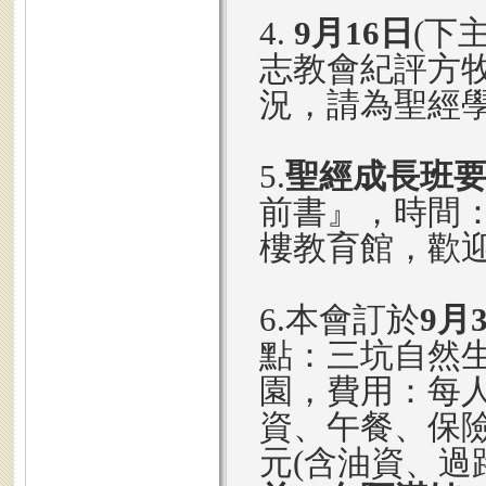
4.
9月16日
(下
志教會紀評方
況，請為聖經
5.
聖經成長班
前書』，時間：9
樓教育館，歡
6.本會訂於
9月
點：三坑自然
園，費用：每人
資、午餐、保險
元(含油資、過