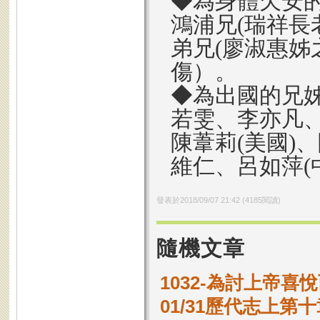
◆為身體欠安
鴻浦兄(瑞祥長
弟兄(廖淑惠姊
傷）。
◆為出國的兄姊
若雯、李亦凡、
陳葦莉(美國)
維仁、呂如萍(
發表於
2018/09/07 21:42
(
4185
閱讀)
隨機文章
1032-為討上帝喜
01/31歷代志上第十