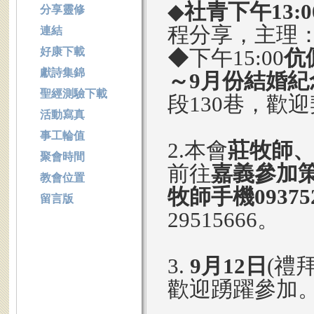
◆
社青下午13:
分享靈修
程分享，主理
連結
好康下載
◆下午15:00
伉
獻詩集錦
～9月份結婚紀
聖經測驗下載
段130巷，歡
活動寫真
事工輪值
2.本會
莊牧師
聚會時間
前往
嘉義參加
教會位置
牧師手機093752
留言版
29515666。
3.
9月12日
(禮
歡迎踴躍參加