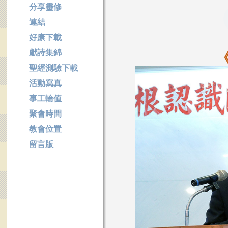
分享靈修
連結
好康下載
獻詩集錦
聖經測驗下載
活動寫真
事工輪值
聚會時間
教會位置
留言版