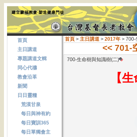
建立蒙福教會‧塑造健康門徒
首頁
>
主日講道
>
2017年
> 70
首頁
<< 70
主日講道
專題講道文輯
700-生命樹與知識樹(二)
同心代禱
【生
教會沿革
新聞
日日靈糧
荒漠甘泉
每日與神有約
每日寶訓365
每日單獨會主