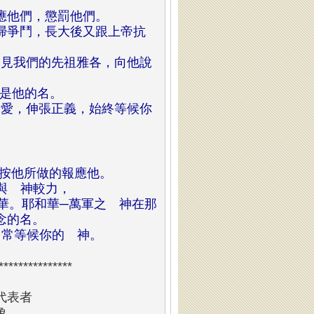
報應他們，懲罰他們。
以掃爭鬥，長大後又跟上帝抗
遇見我們的先祖雅各，向他說
華是他的名。
的愛，伸張正義，始終等候你
按他所做的報應他。
與 神較力，
華。耶和華─萬軍之 神在那
念的名。
常常等候你的 神。
****************
代表者
象