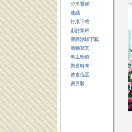
分享靈修
連結
好康下載
獻詩集錦
聖經測驗下載
活動寫真
事工輪值
聚會時間
教會位置
留言版