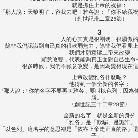
就是抓住上帝的祝福：
「那人說：天黎明了，容我去吧！雅各說：『你不給我
（創世記卅二章26節）
3
人的心其實是很剛硬、很驕傲
除非我們認識到自己真的很軟弱無力，除非我們看見
我們才願意讓上帝來改變
願意改變，代表能夠真正面對自己生命
很多時候，我們不願意改變，是因為覺得現在
上帝改變雅各什麼呢？
他得到一個全新的名字：
『那人說：“你的名字不要再叫雅各，要叫以色列，因為
勝。』
〈創世記三十二章28節〉
全新的名字，就是全新的身分
「雅各」是「欺騙、是詭詐」
「以色列」這名字的意思卻是「依靠上帝走正直的路」
子」。