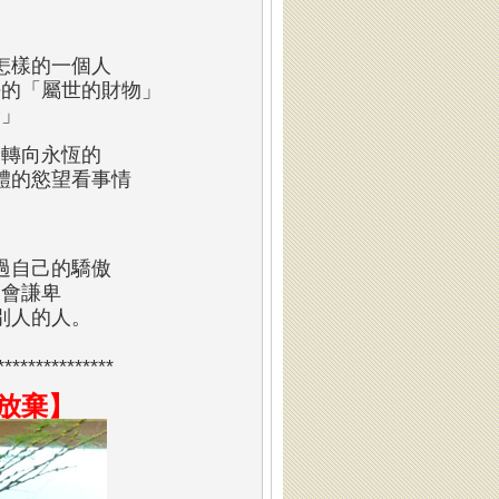
怎樣的一個人
去的「屬世的財物」
安」
的轉向永恆的
體的慾望看事情
過自己的驕傲
學會謙卑
別人的人。
***************
放棄】