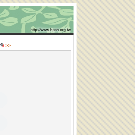
變
>>
】