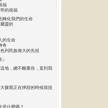
祝福
上帝的祝福
先轉化我們的生命
成屬靈的
人的生命
神奇
以色列民族偉大的先祖
住』
回這地，總不離棄你，直到我
的大腿窩正在摔跤的時候就扭
住是什麼嗎？