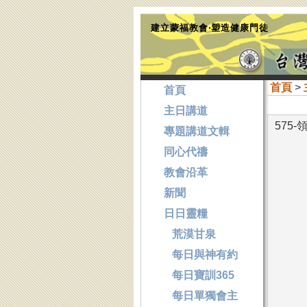
建立蒙福教會‧塑造健康門徒
首頁
>
首頁
主日講道
575
專題講道文輯
同心代禱
教會沿革
新聞
日日靈糧
荒漠甘泉
每日與神有約
每日寶訓365
每日單獨會主