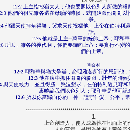
[現代中文譯本]
12:2 上主指控猶大人；他也要照以色列人所做的
12:3 他們的祖先雅各還在母胎的時候，就開始跟他哥哥
爭。
2:4 他跟天使摔角得勝，哭求天使祝福他。上帝在伯特利
話。
12:5 他就是上主─萬軍的統帥上帝；耶和
2:6 所以，雅各的後代啊，你們要歸向上帝；要實行不變
們的上帝。
[和合本]
12:2
耶和華與猶大爭辯，必照雅各所行的懲罰他，
12:3
他在腹中抓住哥哥的腳跟，壯年的時候
4
與天使較力，並且得勝，哭泣懇求，在伯特利遇見耶和
裏曉諭我們以色列人；耶和華是他可記
12:6
所以你當歸向你的 神，謹守仁愛、公平，
**************************************************
1
上帝創造人，使人成為祂在地面上的
人的尊貴，是因為他有上帝的形