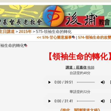
主日講道
>
2015年
> 575-領袖生命的轉化
<< 576-甘心樂意服事
|
574-領袖生命的改
-領袖生命的轉化
【領袖生命的轉化
講道：莊嘉信
牧師
台語堂約40分
華語堂約32分
《按此，閱讀講道文稿》