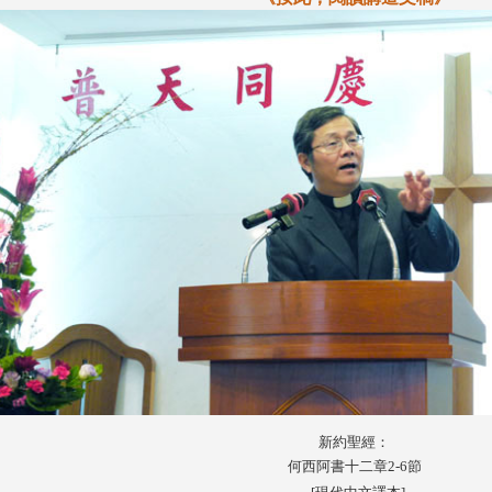
新約聖經：
何西阿書十二章2-6節