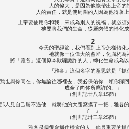
人的偉大，是因為他能帶出上帝的
人的責任，就是使周圍的人因為他得著
上帝要使用你和我，來成為別人的祝福，就必須
祂要將我們的生命，從屬肉體的轉化
2
今天的聖經節，我們看到上帝怎樣轉化
祂就像一位偉大的
窰
匠，化腐朽為
將「雅各」這個原本欺騙詭詐的人，轉化生命成為
『雅各』這個名字的意思就是『抓
我也與你同在，你無論往哪裡去，我必保佑你，領你歸
成全了向你所應許的。」
（創世記廿八章15節）
那人見自己勝不過他，就將他的大腿窩摸了一把，雅各
了。』
（創世記卅二章25節）
雅各是個很會抓住機會的人，他最重要的抓