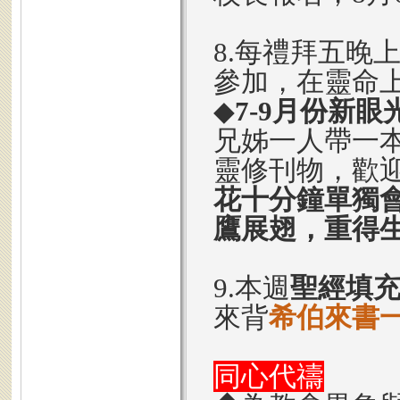
8.每禮拜五晚上8
參加，在靈命
◆
7-9月份新
兄姊一人帶一
靈修刊物，歡
花十分鐘單獨
鷹展翅，重得
9.本週
聖經填
來背
希伯來書一
同心代禱