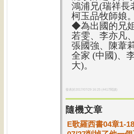
鴻浦兄(瑞祥長
柯玉品牧師娘
◆為出國的兄姐
若雯、李亦凡、
張國強、陳葦莉
全家 (中國)、
大)。
發表於
2017/07/29 16:25
(
4417
閱讀)
隨機文章
E歌羅西書04章1-