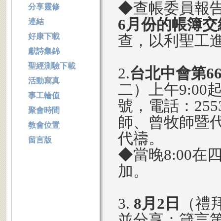
◆查帳委員報
分享靈修
6月份的帳簿交
連結
好康下載
查，以利聖工
獻詩集錦
聖經測驗下載
2.
台北中會第6
活動寫真
二）上午9:00
事工輪值
號，電話：25
聚會時間
師、曾牧師暨
教會位置
代禱。
留言版
◆當晚8:00在
加。
3.
8月2日
（禮拜
並分享：箴言