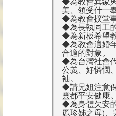
◆為教會異象
美、領受什一
◆為教會擴堂
◆為長執同工
◆為新板希望
◆為教會適婚
合適的對象。
◆為台灣社會
公義、好憐憫
袖。
◆請兄姐注意
靈都平安健康
◆為身體欠安
麗珍姊之母)