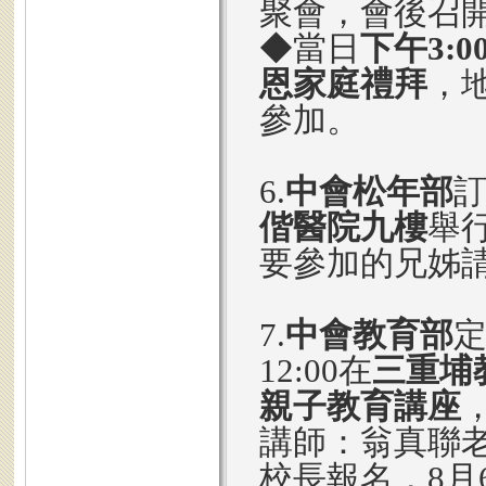
聚會，會後召
◆當日
下午3:0
恩家庭禮拜
，
參加。
6.
中會松年部
偕醫院九樓
舉
要參加的兄姊
7.
中會教育部
12:00在
三重埔
親子教育講座
講師：翁真聯
校長報名，8月