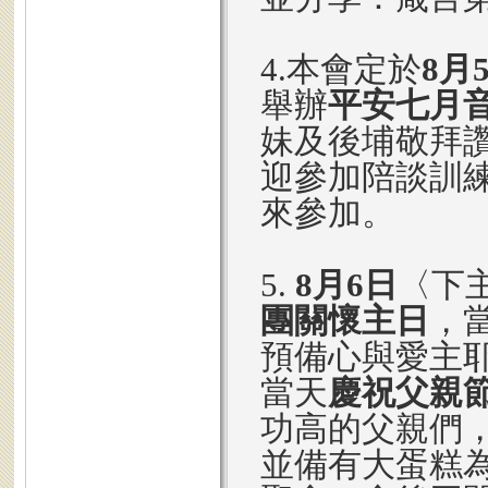
4.本會定於
8月
舉辦
平安七月
妹及後埔敬拜
迎參加陪談訓
來參加。
5.
8月6日
〈下
團關懷主日
，
預備心與愛主
當天
慶祝父親
功高的父親們
並備有大蛋糕