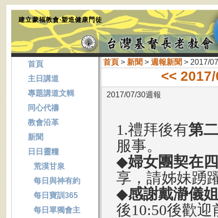
建立蒙福教會‧塑造健康門徒
首頁
>
新聞
>
週報新聞
> 2017/0
首頁
<< 2017
主日講道
專題講道文輯
2017/07/30週報
同心代禱
教會沿革
1.禮拜後有
第
新聞
服事。
日日靈糧
◆
婦女團契在
荒漠甘泉
享，請姊妹踴
每日與神有約
◆
感謝戴瀞儀
每日寶訓365
後10:50後歡
每日單獨會主