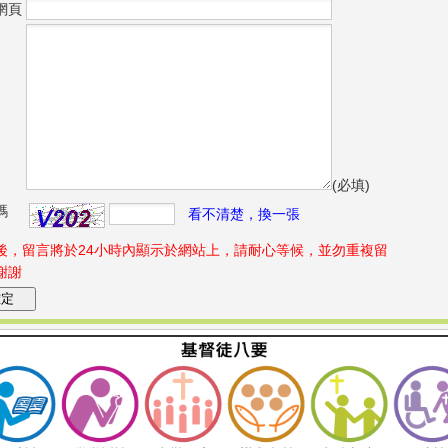
網頁
(必填)
碼
看不清楚，換一張
後，留言將於24小時內顯示於網站上，請耐心等候，並勿重複留
謝謝