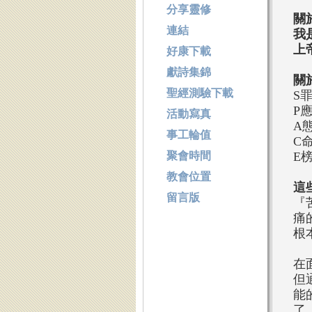
分享靈修
關
連結
我
上
好康下載
獻詩集錦
關
聖經測驗下載
S
P
活動寫真
A
事工輪值
C
聚會時間
E
教會位置
這
留言版
『
痛
根
在
但
能
了