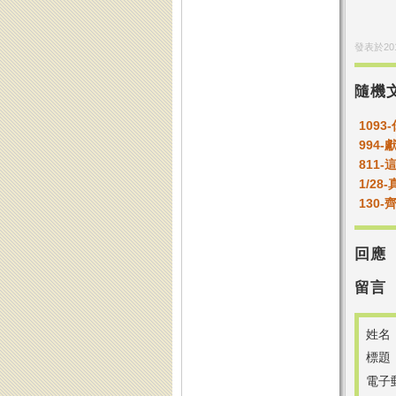
發表於
20
隨機
109
994
811
1/2
130
回應
留言
姓名
標題
電子