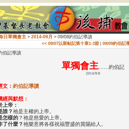
每日單獨會主
>
2014-09月
> 09/08約伯記導讀
<< 09/07以斯帖記第十章1-3節
|
09/09約伯記導
08約伯記導讀
單獨會主
……約伯記
2014/9/8
經文：
約伯記導讀
讀經與默想：
於上帝：
是誰？
祂是主權的上帝。
是怎樣的
？祂是慈愛的上帝。
作了什麼？
祂樂意將各樣祝福豐盛的賞賜給人。