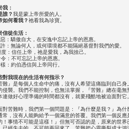
於我：
是誰？
我是蒙上帝所愛的人。
帝如何看我？
祂看我為珍寶。
於信徒生活：
罪惡：驕傲自大，在安逸中忘記上帝的恩惠。
應許：無論何人，或何環境都不能隔絕基督對我們的愛。
態度：信任上帝，祂是愛我，為我捨己。
命令：不可忘記上帝的恩惠。
榜樣：約伯憑信與上帝同行。
些對我現在的生活有何指示？
苦難』是每個人生命中的痛，沒有人希望這痛臨到自己身
的侵襲。我們不能控制，也無法掌握，『苦難』總在毫無
本連做好心理準備的時間都沒有，就要殘酷地被迫面對它
面對苦難時，我們第一個問題是：『為什麼是我？』為什
通常，沒有人能夠給予一個滿意的答覆。我們第一個反應
的！事情不可能是這樣！』但無可否認的是，原來的世界
，已經失去的，不可能再回來了。苦難把心靈撕裂成大鴻