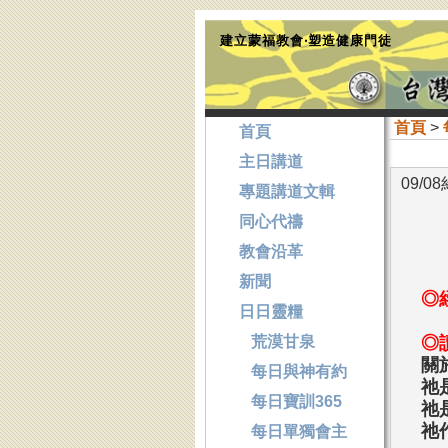
建立蒙福教會‧塑造健康門徒
首頁
>
首頁
主日講道
09/
專題講道文輯
同心代禱
教會沿革
新聞
◎
日日靈糧
荒漠甘泉
◎
關
每日與神有約
祂
每日寶訓365
祂
祂
每日單獨會主