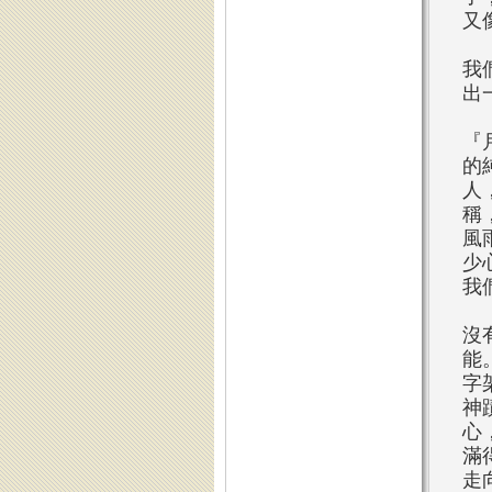
又
我
出
『
的
人
稱
風
少
我
沒
能
字
神
心
滿
走