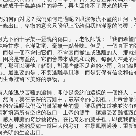
像破成千千萬萬碎片的鏡子，再也回復不了原來的樣子。
們如何面對呢？我們如何走過呢？眼淚像流不盡的江河，
一條出口，卑微的意念只盼望上帝給個我能滿意的答覆，
月光下的十字架---靈魂的傷口』，老牧師說：『我們希
純粹甘露，充滿甜蜜、毫無一點苦味。但是，一個真正的
，而是一個不會怕它們、不會因而撤退或逃離的人。那就
，困境是有益的。它們會帶來成熟和成長。每個人在她的
雨，那可以讓他了解到，對那些微不足道的小雨，和稍縱
心。最重要的是，不要逃離暴風噢，而是要保有信念和信
們生命裡留下美好的事物。』
有人能逃脫苦難的追捕，即使是像約伯這樣的一個好人，
。然而，就在最深的苦難中，最寒冷的心顫裡，上帝會靠
架的光溫暖我們我們孤單痛苦的靈，讓我們知道祂並沒有
蹟將填滿所有空虛的破口。上帝的雙手，讓遭受苦難摧毀
，感人肺腑的奇妙藝術品。在祂奇妙的雙手裡，即使我們
得安息，祂的愛如一道巨大的彩虹，在暴風雨過後，重新
向光明的生命出口。