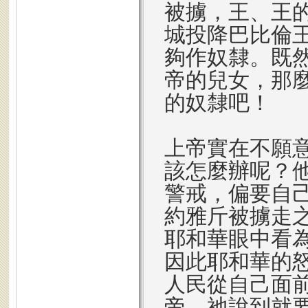
被擄，王、王
城投降巴比倫
夠作奴隸。既
帝的兒女，那
的奴隸吧！
上帝實在不願
該怎麼辦呢？
警戒，偏要自
約雅斤被擄走
耶和華眼中看
因此耶和華的
人民從自己面前
帝，祂說到就