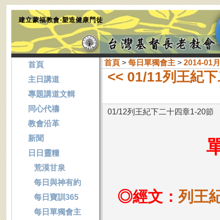
建立蒙福教會‧塑造健康門徒
首頁
>
每日單獨會主
>
2014-01
首頁
<< 01/11列王紀
主日講道
專題講道文輯
同心代禱
01/12列王紀下二十四章1-20節
教會沿革
新聞
日日靈糧
荒漠甘泉
每日與神有約
◎經文：
列王紀
每日寶訓365
每日單獨會主