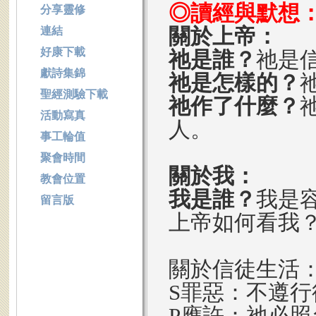
◎讀經與默想
分享靈修
關於上帝：
連結
好康下載
祂是誰？
祂是
獻詩集錦
祂是怎樣的？
聖經測驗下載
祂作了什麼？
活動寫真
人。
事工輪值
聚會時間
關於我：
教會位置
我是誰？
我是
留言版
上帝如何看我
關於信徒生活
S罪惡：不遵
P應許：祂必