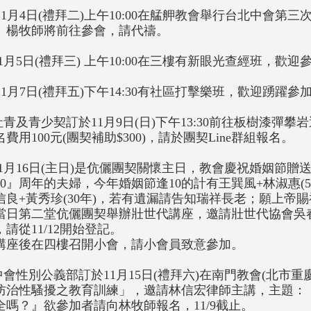
. 11月4日(禮拜二)上午10:00在艋舺教會舉行台北中會
、楊牧師將前往參會，請代禱。
.11月5日(禮拜三) 上午10:00在三樓有新眼光查經班，歡迎
. 11月7日(禮拜五)下午14:30有社區打擊樂班，歡迎踴躍參
.社青及青少契訂於11月9日(日)下午13:30前往板樹漆彈
名費用100元(團契補助$300)，請於團契Line群組報名。
.11月16日(主日)是伉儷團契關懷主日，教會慶祝婚姻節
10』周年的夫婦，今年婚姻節逢10的計有王巽風+林淑惠(50
信良+黃秀珍(30年)，若有遺漏請告知瑞祥長老；願上帝
當日第二堂伉儷團契舉辦壯世代講座，邀請壯世代協會吳
，請從11/12開始登記。
講座後在四樓召開小會，請小會員致意參加。
.中會性別公義部訂於11月15日(禮拜六)在南門教會(北市重
防治性騷擾之教育訓練」，邀請林信宏律師主講，主題：
全嗎？』欲參加者請向林牧師報名，11/9截止。