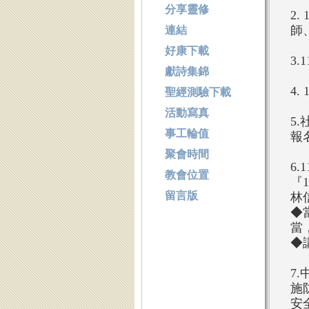
分享靈修
2
師
連結
好康下載
3
獻詩集錦
4
聖經測驗下載
活動寫真
5
事工輪值
報
聚會時間
6
教會位置
『
留言版
林
◆
當
◆
7
施
安