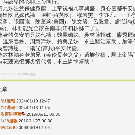
、存謙卑的心與上帝同行。
請兄姊注意保健身體，上帝祝福凡事興盛，身心靈都平安
為出國兄姊代禱：陳虹宇(英國)、穆若雯、李亦凡、王子亭
采盈、張國強、陳葦莉(美國)、陳文籐、呂翼君、盧泓諭(巴
法國)、林世能兄全家在南非(江初枝姊二子)。
為身體欠安的兄姊代禱：魏翠嬌姊、吳林蓮招姊、廖秀麗
、溫來春姊、周慧津姊、賴美足姊—求主醫治幫助，加添
為曾詩恩、王陽光(當兵)平安代禱。
為故林鴻科老弟兄（美伶長老之父）遺族代禱，願上帝賜
為花蓮光復鄉災情代禱，求主憐憫幫助！
25/11/01 11:40
(
384
閱讀)
文章
/1/21週報
2024/01/19 12:47
1/14週報
2024/01/13 11:04
-我依舊盼望著
2019/05/11 09:30
11/28週報
2010/11/27 00:30
01/09
2008/06/19 01:04