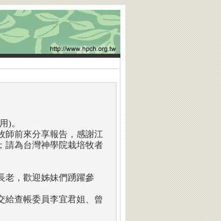
用)。
牧師前來分享報告，感謝江
；請為台灣神學院栽培牧者
長老，歡迎姊妹們踴躍參
交給查帳委員李宜君姐、曾