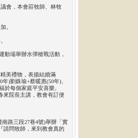
第三次議會，本會莊牧師、林牧
參加。
加。
攀岩運動場舉辦水彈槍戰活動，
贈送精美禮物，表揚結婚滿
年)劉銖瑜+蔡暖惠(50年)、
賜福於每個家庭平安喜樂。
春來院長主講，教會有訂便
慶南路三段27巷4號)舉辦「實
『請問牧師，來到教會真的