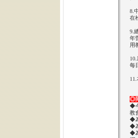
8
在
9
年
用
1
每
1
◎
◆
教
◆
◆
◆