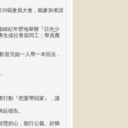
開第39屆會員大會，能參加者請
)在謝緯紀年營地舉辦『日光少
專生或社青當同工；學員費
』，歡迎兄姐一人帶一本回去，
。
日。
際行動『把愛帶回家』，讓
興起禱告。
智慧的心，能行公義、好憐