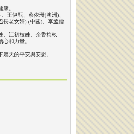
健康。
、王伊甄、蔡依珊(澳洲)、
長老女婿) (中國)、李孟儒
姊、江初枝姊、余香梅執
信心和力量。
下屬天的平安與安慰。