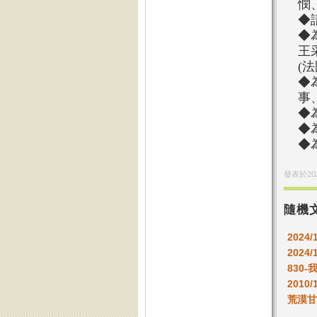
憫
◆
◆
王
(
◆
事
◆
◆
◆
發表於
20
隨機
2024
2024/
830
2010/
荒漠甘泉