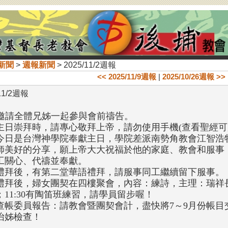
新聞
>
週報新聞
> 2025/11/2週報
<< 2025/11/9週報
|
2025/10/26週報 >>
11/2週報
. 邀請全體兄姊一起參與會前禱告。
主日崇拜時，請專心敬拜上帝，請勿使用手機(查看聖經可
今日是台灣神學院奉獻主日，學院差派南勢角教會江智浩
師美好的分享，願上帝大大祝福於他的家庭、教會和服事
工關心、代禱並奉獻。
禮拜後，有第二堂華語禮拜，請服事同工繼續留下服事。
禮拜後，婦女團契在四樓聚會，內容：練詩，主理：瑞祥
；11:30有陶笛班練習，請學員留步喔！
查帳委員報告：請教會暨團契會計，盡快將7～9月份帳目
怡姊檢查！