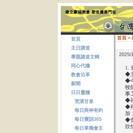
建立蒙福教會‧塑造健康門徒
首頁
>
首頁
主日講道
2025/
專題講道文輯
同心代禱
1
◆
教會沿革
◆
新聞
牧
日日靈糧
事
◆
荒漠甘泉
◆
每日與神有約
加
每日寶訓365
◆
欣
每日單獨會主