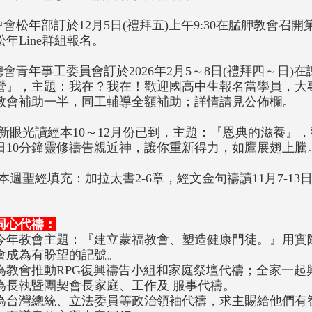
.中會松年部訂於12月5日(禮拜五)上午9:30在艋舺教會召
松年Line群組報名。
.總會青年事工委員會訂於2026年2月5～8日(禮拜四～日
營』，主題：我在？我在！歡迎國高中生報名當學員，大
教會補助一半，同工輔導全額補助；詳情請見公佈欄。
0.新眼光讀經本10～12月份已到，主題：『恩典的滋養
日10分鐘靈修禱告親近神，讓你重新得力，如鷹展翅上騰
1.本週聖經填充：加拉太書2-6章，經文金句禱讀11月7-13
同心代禱：
今年教會主題：『建立蒙福教會、塑造健康門徒。』用實
會成為有盼望的記號。
為教會推動RPG復興禱告小組和家庭祭壇代禱；全家一起
為長執暨團契會長家庭、工作及 服事代禱。
為台灣總統、立法委員等政治領袖代禱，求主賜給他們有