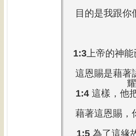
目的是我跟你
1:3
上帝的神能
這恩賜是藉著
1:4
這樣，他
藉著這恩賜，
1:5
為了這緣