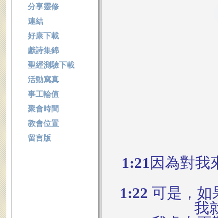
分享靈修
連結
好康下載
獻詩集錦
聖經測驗下載
活動寫真
事工輪值
聚會時間
教會位置
留言版
1:21
因為對我
1:22
可是，如
我