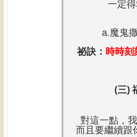
一定得
a.
魔鬼
祕訣：
時時刻
(三)
對這一點，
而且要繼續跟