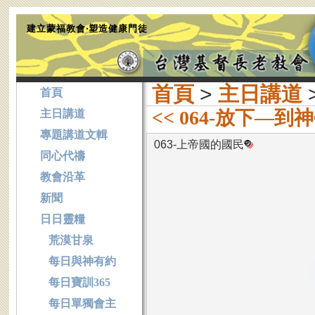
建立蒙福教會‧塑造健康門徒
首頁
>
主日講道
首頁
<< 064-放下—到
主日講道
專題講道文輯
063-上帝國的國民
同心代禱
教會沿革
新聞
日日靈糧
荒漠甘泉
每日與神有約
每日寶訓365
每日單獨會主