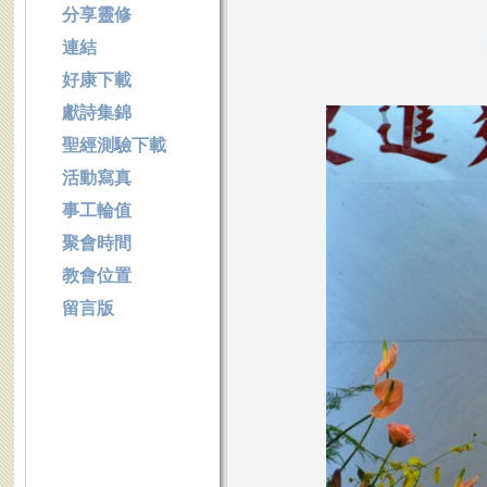
分享靈修
連結
好康下載
獻詩集錦
聖經測驗下載
活動寫真
事工輪值
聚會時間
教會位置
留言版