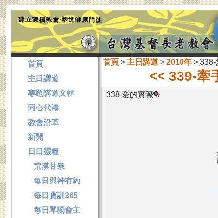
建立蒙福教會‧塑造健康門徒
首頁
>
主日講道
>
2010年
> 33
首頁
<< 339-
主日講道
專題講道文輯
338-愛的實際
同心代禱
教會沿革
新聞
日日靈糧
荒漠甘泉
每日與神有約
每日寶訓365
每日單獨會主