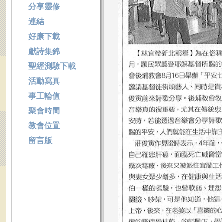
分享靈修
連結
好康下載
獻詩集錦
聖經測驗下載
活動寫真
事工輪值
聚會時間
教會位置
留言版