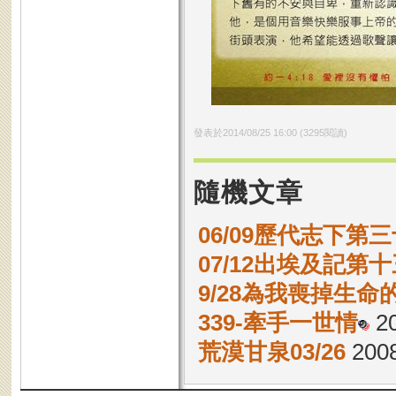
發表於
2014/08/25 16:00
(
3295
閱讀)
隨機文章
06/09歷代志下第三
07/12出埃及記第十
9/28為我喪掉生
339-牽手一世情
20
荒漠甘泉03/26
2008