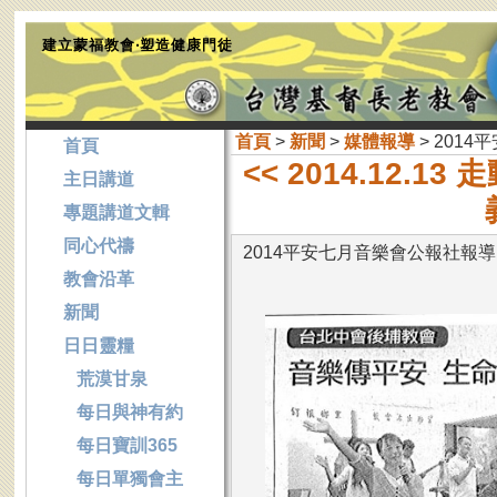
建立蒙福教會‧塑造健康門徒
首頁
>
新聞
>
媒體報導
> 201
首頁
<< 2014.12.1
主日講道
專題講道文輯
同心代禱
2014平安七月音樂會公報社報導
教會沿革
新聞
日日靈糧
荒漠甘泉
每日與神有約
每日寶訓365
每日單獨會主