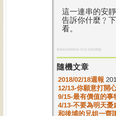
這一連串的安
告訴你什麼﹖
看。
發表於
2008/06/16 22:52
(
5351
閱讀)
隨機文章
2018/02/18週報
201
12/13-你願意打開
9/15-最有價值的事
4/13-不要為明天憂
和後埔的兄姐一齊