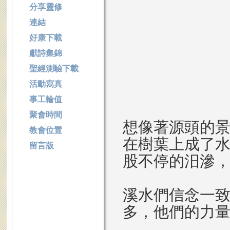
分享靈修
連結
好康下載
獻詩集錦
聖經測驗下載
活動寫真
事工輪值
聚會時間
想像著源頭的
教會位置
在樹葉上成了
留言版
股不停的汨滲
溪水們信念一
多，他們的力