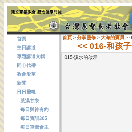
建立蒙福教會‧塑造健康門徒
首頁
>
分享靈修
>
大海的寶貝
> 
首頁
<< 016-和
主日講道
專題講道文輯
015-溪水的啟示
同心代禱
教會沿革
新聞
日日靈糧
荒漠甘泉
每日與神有約
每日寶訓365
每日單獨會主