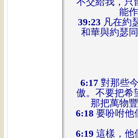
不交給我，只
能
39:23
凡在約
和華與約瑟
6:17
對那些今
傲。不要把希
那把萬物
6:18
要吩咐他
6:19
這樣，他