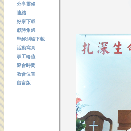
分享靈修
連結
好康下載
獻詩集錦
聖經測驗下載
活動寫真
事工輪值
聚會時間
教會位置
留言版