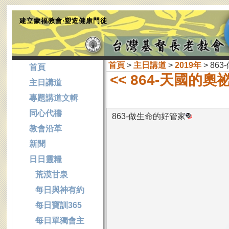
建立蒙福教會‧塑造健康門徒
首頁
>
主日講道
>
2019年
> 86
首頁
<< 864-天國的奧
主日講道
專題講道文輯
同心代禱
863-做生命的好管家
教會沿革
新聞
日日靈糧
荒漠甘泉
每日與神有約
每日寶訓365
每日單獨會主