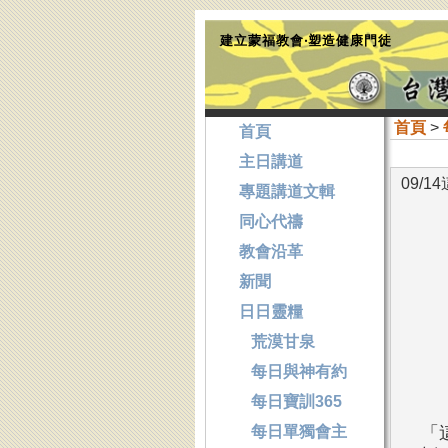
建立蒙福教會‧塑造健康門徒
首頁
>
首頁
主日講道
09/
專題講道文輯
同心代禱
教會沿革
新聞
日日靈糧
荒漠甘泉
每日與神有約
每日寶訓365
每日單獨會主
「