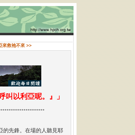
亞來救祂不來 >>
呼叫以利亞呢。』
」
**********************
亞的先鋒。在場的人聽見耶