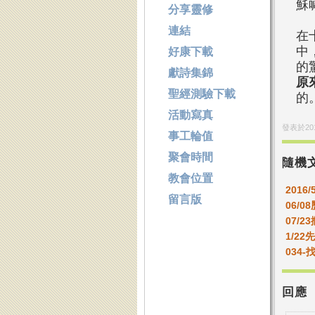
穌
分享靈修
連結
在
中
好康下載
的
獻詩集錦
原
聖經測驗下載
的
活動寫真
發表於
20
事工輪值
聚會時間
隨機
教會位置
2016/
留言版
06/
07/2
1/2
034
回應