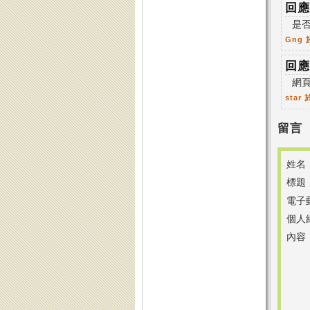
回應
是否
Gng
回應
網頁
star
於
留言
姓名
標題
電子
個人
內容