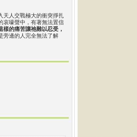
入天人交戰極大的衝突掙扎
的哀嚎聲中，有著無法置信
這樣的痛苦讓祂難以忍受，
是旁邊的人完全無法了解