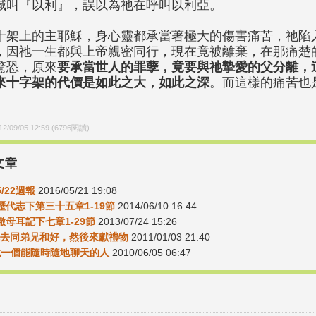
喊叫『以利』，誤以為祂在呼叫以利亞。
十架上的主耶穌，身心靈都承當著極大的傷害痛苦，祂陷
，因祂一生都與上帝親密同行，現在竟被離棄，在那痛楚
驚恐，原來
要承當世人的罪孽，竟要與祂摯愛的父分離，
來十字架的代價是如此之大，如此之深
。而這樣的痛苦也
。
12/09/05 12:59
(
6796
閱讀)
文章
5/22週報
2016/05/21 19:08
08歷代志下第三十五章1-19節
2014/06/10 16:44
3撒母耳記下七章1-29節
2013/07/24 15:26
2先去同弟兄和好，然後來獻禮物
2011/01/03 21:40
-找一個能隨時隨地聊天的人
2010/06/05 06:47