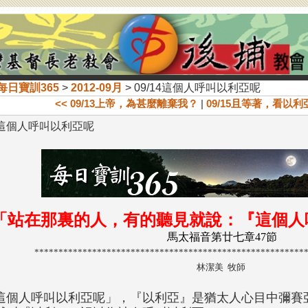
每日寶訓365
>
2012-09月
> 09/14這個人呼叫以利亞呢
<< 09/13上帝，為甚麼離棄我？
|
09/15且等著，看以利
14這個人呼叫以利亞呢
「站在那裏的人，有的聽見就說：『這個人
馬太福音第廿七章47節
********************************************************
林潔美 牧師
這個人呼叫以利亞呢」，『以利亞』是猶太人心目中彌賽