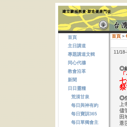
建立蒙福教會‧塑造健康門徒
首頁
>
首頁
主日講道
11/1
專題講道文輯
同心代禱
◎
教會沿革
「
新聞
七
祭
日日靈糧
荒漠甘泉
◎
上
每日與神有約
儘
每日寶訓365
田
每日單獨會主
薏