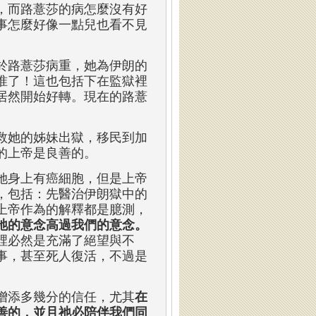
，而路薏莎的病怎麼沒有好
事怎麼好像一點兒也看不見
於路薏莎病重，她為伊朗的
准了！這也包括下在監獄裡
居然開始好轉。現在的路薏
救她的姊妹出獄，移民到加
的上帝是良善的。
她身上有癌細胞，但是上帝
，包括：先醫治伊朗獄中的
上帝作為的解釋都是臆測，
祂的意念高過我們的意念。
裡必然是充滿了絕望與不
事，甚至死人復活，不過是
增添多幾分的信任，尤其
在
善的，並且祂必陪伴我們同