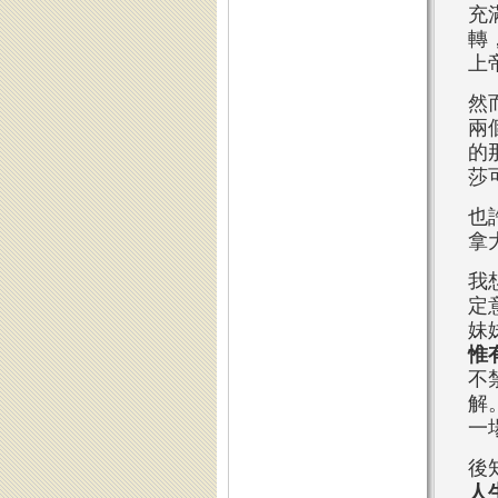
充
轉
上
然
兩
的
莎
也
拿
我
定
妹
惟
不
解
一
後
人