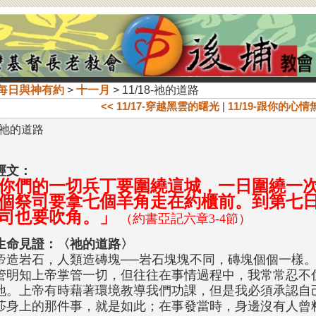
每日與神有約
>
十一月
> 11/18-祂的道路
<< 11/17-穿越黑雲的曙光
|
11/19-跟你的心情
8-祂的道路
經文：
你們的一切兵丁要圍繞這城，一日圍繞一
個祭司要拿七個羊角走在約櫃前。到第七
司也要吹角。」
（約書亞記六章3-4節）
生命見證：〈祂的道路〉
帝造岩石，人類造磚塊──岩石塊塊不同，磚塊個個一樣
管明知上帝掌管一切，但往往在事情過程中，我常常忍不
地。上帝有時藉著環境教導我們功課，但是我必須承認自
莎身上的那件事，就是如此；在事發當時，身邊沒有人曾