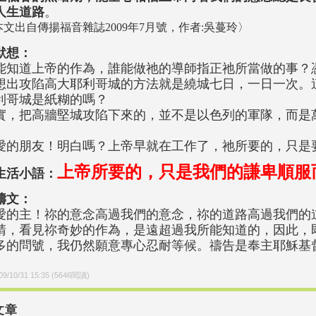
人生道路
。
本文出自傳揚福音雜誌2009年7月號，作者:吳蔓玲〉
默想：
能知道上帝的作為，誰能做祂的導師指正祂所當做的事？
想出攻陷高大耶利哥城的方法就是繞城七日，一日一次。
利哥城是紙糊的嗎？
實，把高牆堅城攻陷下來的，並不是以色列的軍隊，而是
愛的朋友！明白嗎？上帝早就在工作了，祂所要的，只是
上帝所要的，只是我們的謙卑順服
生活小語：
禱文：
愛的主！祢的意念高過我們的意念，祢的道路高過我們的
睛，看見祢奇妙的作為，是遠超過我所能知道的，因此，
多的問號，我仍然願意專心忍耐等候。禱告是奉主耶穌基
09/10/31 15:35
(
5646
閱讀)
文章