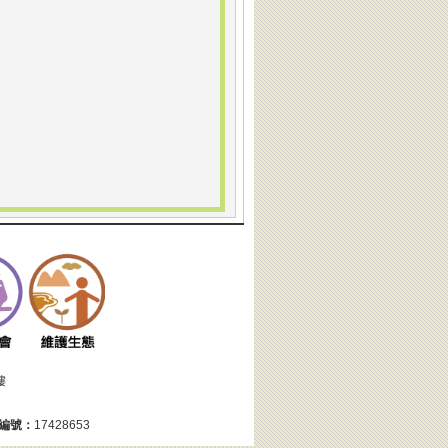
樓
編號：
17428653