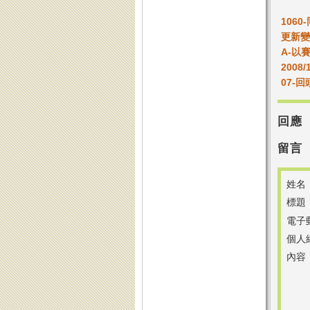
1060
更新變
A-以
2008
07-
回應
留言
姓名
標題
電子
個人
內容