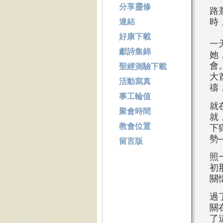
分享靈修
路
時
連結
好康下載
一
獻詩集錦
她
會
聖經測驗下載
大
活動寫真
禱
事工輪值
就
聚會時間
就
教會位置
下
勢
留言版
照
初
關
過
關
了