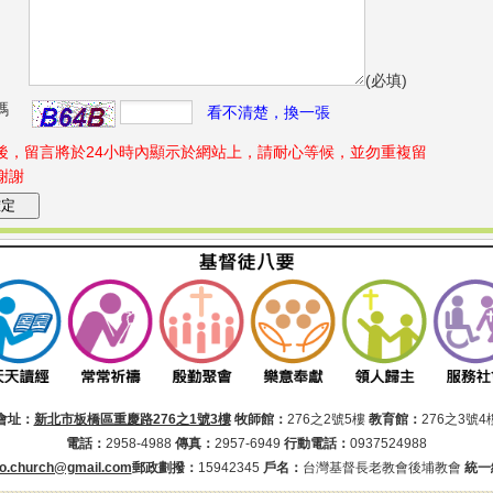
(必填)
碼
看不清楚，換一張
後，留言將於24小時內顯示於網站上，請耐心等候，並勿重複留
謝謝
會址：
新北市板橋區重慶路276之1號3樓
牧師館：
276之2號5樓
教育館：
276之3號4
電話：
2958-4988
傳真：
2957-6949
行動電話：
0937524988
o.church@gmail.com
郵政劃撥：
15942345
戶名：
台灣基督長老教會後埔教會
統一