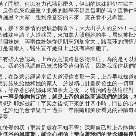
滿了問號。何以努力代禱那麼久，伊朗的妹妹卻仍在獄中
，反倒愈來愈嚴重？北美的醫學不是最昌明的嗎？這整件
帝施恩？大家一想到路薏莎的未來，實在看不見希望。
而，接下來事情的發展急轉直下，大大出乎人的意外！由
個姊妹申請了人道移民，來加拿大照顧她的事，居然被批
那個妹妹。等兩位姊妹從伊朗來到加拿大，路薏莎的病情
可是健康人，醫生宣布她身上已沒有癌細胞了。
許有些人會認為，上帝故意讓路薏莎得癌症，為的是可以
大。我必須承認自己無法接受這個假設，因為我深信我們
想，在路薏莎經過皇后大道浸信會那一天，上帝早就知道
意要施恩給她和她的家人，於是精心計畫所發生的一切事
妹，等路薏莎的姊妹來加拿大之後，才醫治路薏莎這些對
有一事是能夠肯定的，就是上帝的道路高過我們的道路，
禁想到耶穌被釘十字架之後接下來的廿四小時，門徒的心
。也許他們會懷疑自己過去三年跟隨耶穌所看見的神蹟奇
場夢。
知後覺的我（更常是處在不知不覺）深願自己對上帝能夠
生低谷的黑暗期，能全心相信上帝向著我們的意念總是良