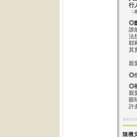
行
〈
◎
誰
法
耶
其
親
◎
◎
親
眼
許
發表於
20
隨機