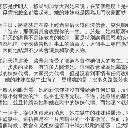
薏莎是伊朗人，移民到加拿大對她來說，在某個程度上是
，毋需把臉全都遮起來。她的妹妹就是因為出門沒蒙面紗
天主日，路薏莎走在路上經過皇后大道西浸信會。突然聽
，「進去，那個講員會改變你的一生。」於是，她就順著
。那天的講員不是該教會的牧師，而是特別講員羅恩‧帕克
首都地區《全國禱告殿》事工的負責人，這個事工專門為
，因而他結識不少國會議員和政要人物。
在那天講道後，路薏莎接受了耶穌基督作她個人的救主。
，一步步的成長，有許多人關懷她。這個教會成為她屬靈
獄的妹妹代禱。大家努力代禱，但是沒看到事情有任何改
──她的妹妹在獄中生病了。更糟糕的是，沒多久路薏莎
一般人的眼光看，她的新信仰並沒有帶給她任何好處，反
那微小聲音說的話，似乎也沒有兌現。不過，她身邊的基
懷她，並且持續為她和她在獄中的妹妹代禱。而她呢？就
了一陣子，從伊朗傳來好消息，她在獄中的妹妹得醫治，
在監獄中。這彷彿是在一片黑暗中的一小束微光。然而，
這個時候，教會弟兄姐妹儘管口中竭力鼓勵路薏莎，但大