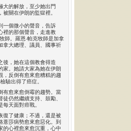
極大的解放，至少她出門
，被關在伊朗的監獄裡。
到一個微小的聲音，告訴
心裡的那個聲音，走進教
牧師。羅恩‧帕克牧師是加拿
加拿大總理、議員、國事祈
之後，她在這個教會得造
的家。她請大家為她在伊朗
觀，反倒有愈來愈糟糕的趨
也檢驗出得了癌症。
倒有愈來愈倒霉的趨勢。當
督徒仍然繼續支持、鼓勵、
是每天面對癌戰。
恢復了健康；不過，還是被
路薏莎病勢愈來愈惡化。到
家的心裡愈來愈沉重，心中