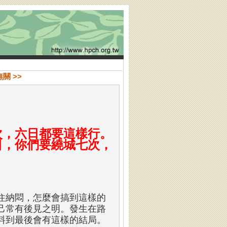
無關 >>
次，六日都要這樣行。
日，你們要繞城七次，
。
住納悶，怎麼會搞到這樣的
己常有後見之明。發生在路
料到最後會有這樣的結局。