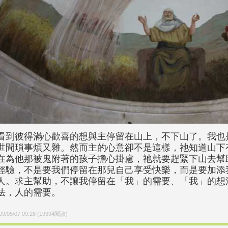
看到彼得滿心歡喜的想與主停留在山上，不下山了。我也
世間瑣事煩又雜。然而主的心意卻不是這樣，祂知道山下
在為他那被鬼附著的孩子擔心掛慮，祂就要趕緊下山去幫
經驗，不是要我們停留在那兒自己享受快樂，而是要加添
人。求主幫助，不讓我停留在「我」的需要、「我」的想
法，人的需要。
09/05/07 09:28
(
19394
閱讀)