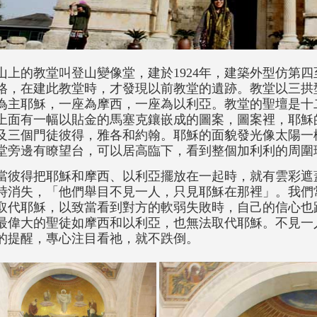
山上的教堂叫登山變像堂，建於1924年，建築外型仿第
格，在建此教堂時，才發現以前教堂的遺跡。教堂以三拱
為主耶穌，一座為摩西，一座為以利亞。教堂的聖壇是十
上面有一幅以貼金的馬塞克鑲嵌成的圖案，圖案裡，耶穌
及三個門徒彼得，雅各和約翰。耶穌的面貌發光像太陽一
堂旁邊有瞭望台，可以居高臨下，看到整個加利利的周圍
當彼得把耶穌和摩西、以利亞擺放在一起時，就有雲彩遮
時消失，「他們舉目不見一人，只見耶穌在那裡」。我們
取代耶穌，以致當看到對方的軟弱失敗時，自己的信心也
最偉大的聖徒如摩西和以利亞，也無法取代耶穌。不見一
的提醒，專心注目看祂，就不跌倒。