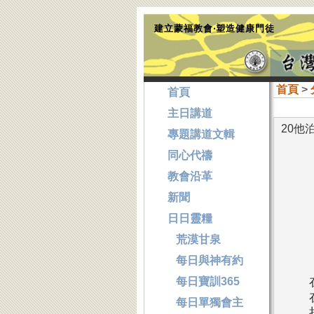
建立蒙福教會‧塑造健康門徒
首頁
>
首頁
主日講道
20他
專題講道文輯
同心代禱
教會沿革
新聞
日日靈糧
荒漠甘泉
每日與神有約
每日寶訓365
每日單獨會主