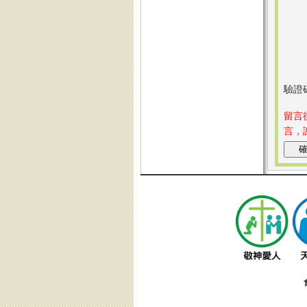
驗證
留言
言，