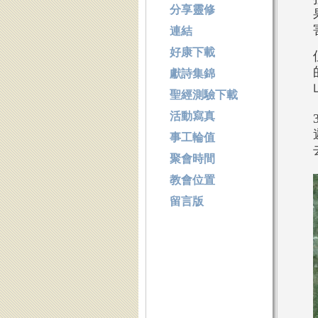
分享靈修
連結
好康下載
獻詩集錦
聖經測驗下載
活動寫真
事工輪值
聚會時間
教會位置
留言版