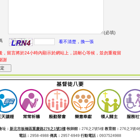
(必填)
碼
看不清楚，換一張
後，留言將於24小時內顯示於網站上，請耐心等候，並勿重複留
謝謝
會址：
新北市板橋區重慶路276之1號3樓
牧師館：
276之2號5樓
教育館：
276之3號4
電話：
2958-4988
傳真：
2957-6949
行動電話：
0937524988