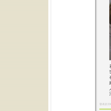
發表於
20