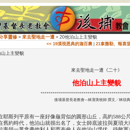
分享靈修
>
來去聖地走一遭
> 20他泊山上主變貌
<< 19漠視恩典的迦百農
|
21拿撒勒、報喜堂
泊山上主變貌
來去聖地走一遭《二十》
他泊山上主變貌
********************************************
後埔基督長老教會---林潔美牧師 撰文╱林頌典
在耶斯列平原有一座好像龜背似的圓形山丘，高約588公
在舊約時代，他泊山就很出名了，女士師底波拉與夏瑣大
拉率領一萬拿弗他利人和西布倫人在他泊山埋伏，待敵軍