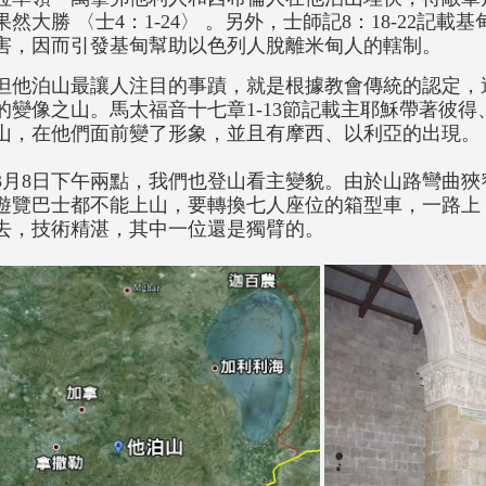
果然大勝 〈士4：1-24〉 。另外，士師記8：18-22記
害，因而引發基甸幫助以色列人脫離米甸人的轄制。
但他泊山最讓人注目的事蹟，就是根據教會傳統的認定，
的變像之山。馬太福音十七章1-13節記載主耶穌帶著彼
山，在他們面前變了形象，並且有摩西、以利亞的出現。
3月8日下午兩點，我們也登山看主變貌。由於山路彎曲
遊覽巴士都不能上山，要轉換七人座位的箱型車，一路上
去，技術精湛，其中一位還是獨臂的。