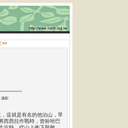
 >>
***********
 攝影
尺，這就是有名的他泊山，早
將西西拉作戰時，曾吩咐巴
走近時，從山上衝下殺敵，