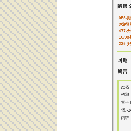
隨機
955
3彼得
477
10/
235
回應
留言
姓名
標題
電子
個人
內容