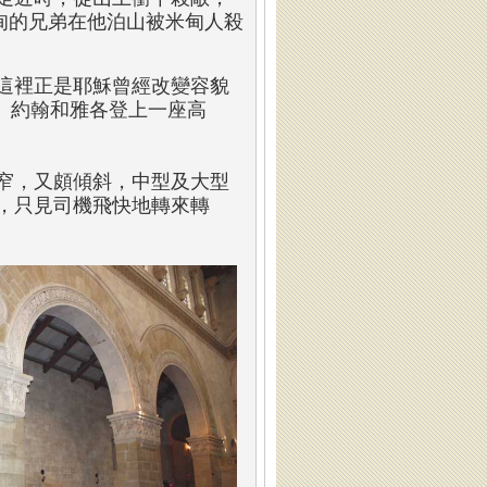
載基甸的兄弟在他泊山被米甸人殺
這裡正是耶穌曾經改變容貌
得、約翰和雅各登上一座高
狹窄，又頗傾斜，中型及大型
，只見司機飛快地轉來轉