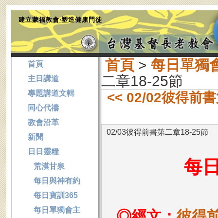
建立蒙福教會‧塑造健康門徒
首頁
>
每日單獨
首頁
二章18-25節
主日講道
專題講道文輯
<< 02/02彼得前
同心代禱
教會沿革
02/03彼得前書第二章18-25節
新聞
日日靈糧
每
荒漠甘泉
每日與神有約
每日寶訓365
每日單獨會主
◎經文：
彼得前