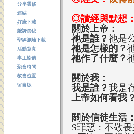
分享靈修
連結
◎讀經與默想
好康下載
關於上帝：
獻詩集錦
祂是誰？
祂是
聖經測驗下載
祂是怎樣的？
活動寫真
祂作了什麼？
事工輪值
聚會時間
關於我：
教會位置
留言版
我是誰？
我是
上帝如何看我
關於信徒生活
S罪惡：不敬畏