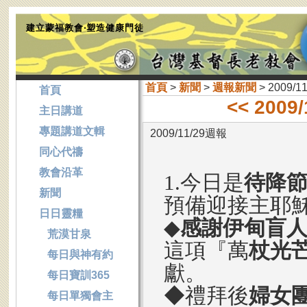
建立蒙福教會‧塑造健康門徒
首頁
>
新聞
>
週報新聞
> 2009/1
首頁
<< 2009
主日講道
專題講道文輯
2009/11/29週報
同心代禱
教會沿革
1.今日是
待降
新聞
預備迎接主耶
日日靈糧
◆
感謝伊甸盲
荒漠甘泉
這項『萬
杖光
每日與神有約
獻。
每日寶訓365
◆禮拜後
婦女
每日單獨會主