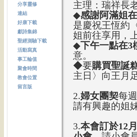
主理：瑞祥長
分享靈修
◆
感謝阿滿姐
連結
好康下載
是慶祝王恆約
獻詩集錦
姐前往享用，
聖經測驗下載
◆
下午一點在3
活動寫真
意。
事工輪值
◆要
購買聖誕
聚會時間
主日〉向王月
教會位置
留言版
2.
婦女團契
每週
請有興趣的姐
3.
本會訂於12月
小會
，請小會