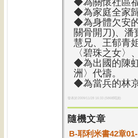
◆為關懷社區
◆為家庭全家
◆為身體欠安
關骨開刀)、潘
慧兄、王郁青
〈碧珠之女〉
◆為出國的陳
洲〉代禱。
◆為當兵的林
發表於
2009/11/28 16:33
(
5868
閱讀)
隨機文章
B-耶利米書42章0