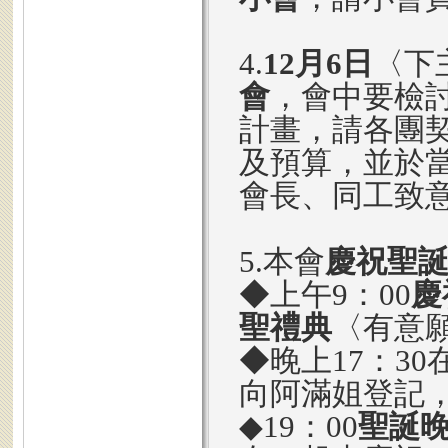
4.
12月6日
〈下
會
，會中要檢
計畫，請各團
及預算，並於
會長、同工致
5.本會
慶祝聖
◆上午9：00
慶
聖禮典
〈有意
◆晚上17：30
向阿滿姐登記
◆19：00
聖誕