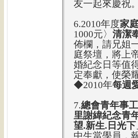
友一起來慶祝
6.2010年度
家
1000元〉
清潔
佈欄，請兄姐
庭祭壇，將上
婚紀念日等值
定奉獻，使榮
◆2010年
每週
7.
總會青年事
里謝緯紀念青
望.新生.日光下
中生當學員，