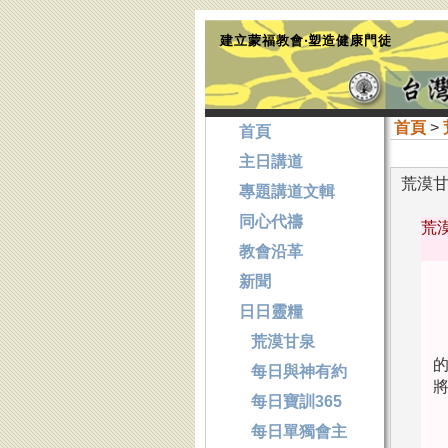
建立蒙福教會‧塑造健康門徒
首頁
>
首頁
主日講道
荒漠甘泉
專題講道文輯
同心代禱
荒漠
教會沿革
新聞
日日靈糧
荒漠甘泉
 
每日與神有約
每日寶訓365
每日單獨會主