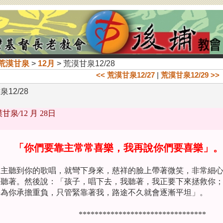
荒漠甘泉
>
12月
> 荒漠甘泉12/28
<< 荒漠甘泉12/27
|
荒漠甘泉12/29 >>
12/28
甘泉∕
12 月 28日
「你們要靠主常常喜樂，我再說你們要喜樂」。
   主聽到你的歌唱，就彎下身來，慈祥的臉上帶著微笑，非常細
的聽著。然後說：「孩子，唱下去，我聽著，我正要下來拯救你
將為你承擔重負，只管緊靠著我，路途不久就會逐漸平坦」。
********************************