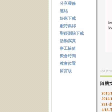
分享靈修
連結
好康下載
ke
獻詩集錦
l
聖經測驗下載
活動寫真
事工輪值
聚會時間
教會位置
留言版
發表於
20
隨機
2015/
2014/
291
4/1