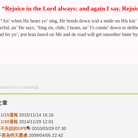
“Rejoice in the Lord always: and again I say, Rejoi
“An’ when He hears
yo
’ sing, He bends down
wid
a smile on His kin’ 
erful
, an’ He says, ‘Sing on,
chile
, I hears, an’
I’s
comin
’ down to
delib
oad
fer
yo
’; jest lean
hawd
on Me and de road will get smoother
bime
by.
08/06/19 01:14
(
3804
閱讀)
文章
11/15週報
2015/11/14 16:16
11/30週報
2014/11/29 12:01
-永不失誤的GPS
2010/03/29 07:30
3-不要為明天憂慮
2009/04/05 22:42