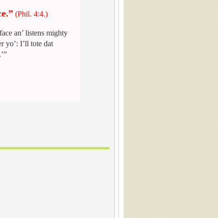
ce.”
(Phil. 4:4.)
face an’ listens mighty
er
yo
’: I’ll tote
dat
’”