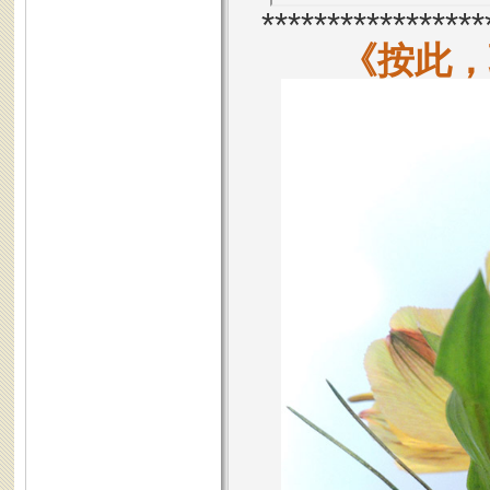
*****************
《按此，