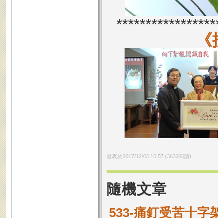
*****************
《
發表於
2017/12/03 16:57
(
3632
閱讀)
隨機文章
533-痛釘受苦十字