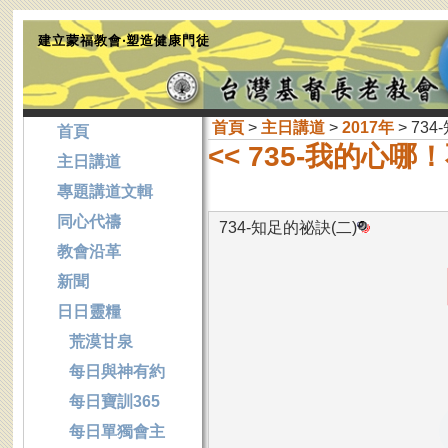
建立蒙福教會‧塑造健康門徒
首頁
>
主日講道
>
2017年
> 73
首頁
<< 735-我的心
主日講道
專題講道文輯
同心代禱
734-知足的祕訣(二)
教會沿革
新聞
日日靈糧
荒漠甘泉
每日與神有約
每日寶訓365
每日單獨會主