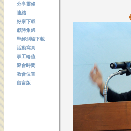
分享靈修
連結
好康下載
獻詩集錦
聖經測驗下載
活動寫真
事工輪值
聚會時間
教會位置
留言版