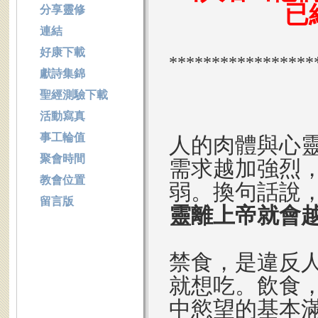
已
分享靈修
連結
好康下載
*****************
獻詩集錦
聖經測驗下載
活動寫真
事工輪值
人的肉體與心
聚會時間
需求越加強烈
教會位置
弱。換句話說
留言版
靈離上帝就會
禁食，是違反
就想吃。飲食
中慾望的基本