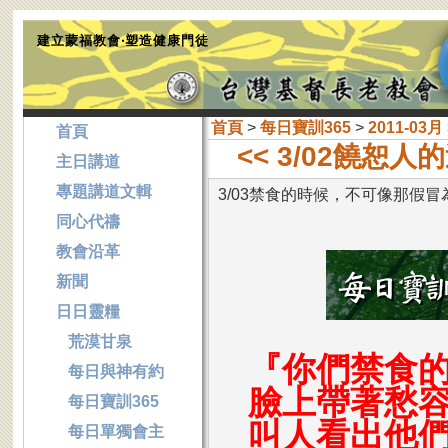
建立蒙福教會‧塑造健康門徒
首頁
>
每日寶訓365
>
2011-03月
首頁
<< 3/02饒恕人
主日講道
專題講道文輯
3/03禁食的時候，不可像那假
同心代禱
教會沿革
新聞
日日靈糧
荒漠甘泉
『你們禁食
每日與神有約
臉上帶著愁
每日寶訓365
叫人看出他
每日單獨會主