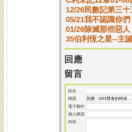
C利未記12章01-
12/26民數記第三十
05/21我不認識你們
01/26除滅那些
35伯利恆之星--主
回應
留言
姓名
標題
電子郵件
個人網頁
內容