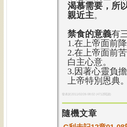
渴慕需要，所
親近主
。
禁食的意義
有
1.在上帝面前
2.在上帝面前
白主心意。
3.因著心靈負
上帝特別恩典
發表於
2011/02/26 08:02
(
4712
閱讀)
隨機文章