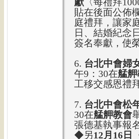
獻
〈每禮拜100
貼在後面公佈
庭禮拜，讓家
日、結婚紀念
簽名奉獻，使
6.
台北中會婦
午9：30在
艋舺
工移交感恩禮
7.
台北中會松
30在
艋舺教會
張德基執事報
◆另
12月16日