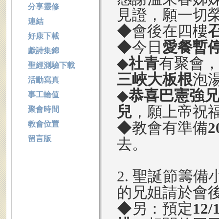
分享靈修
見證，願一切
連結
◆會後在四樓
好康下載
◆今日
愛餐暫
獻詩集錦
◆
社青
有聚會
聖經測驗下載
三峽大板根
泡
活動寫真
◆
恭喜巴憲強兄
事工輪值
兒
，願上帝祝
聚會時間
◆教會有準備
2
教會位置
留言版
去。
2. 聖誕節籌備
的兄姐請於會
◆另：預定
12/