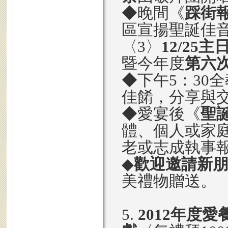
◆晚間《
踩街
區宣揚聖誕佳
〈3〉
12/25主
暨今年度
第六
◆下午5：30
佳餚，分享與交
◆愛宴後《
聖
體、個人或家
老或志成執事
◆
歡迎邀請新
美禮物贈送。
5.
2012年度