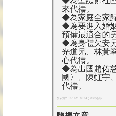
◆為聖誕節社
來代禱。
◆為家庭全家
◆為要進入婚
預備最適合的
◆為身體欠安
光道兄、林黃
心代禱。
◆為出國趙佑
國〉、陳虹宇
代禱。
發表於
2011/11/25 09:14
(
5888
閱讀)
隨機文章