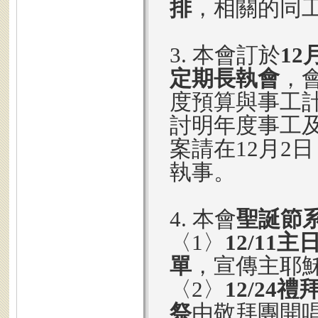
排
，相關的同
3. 本會訂於
12
定期長執會
，
度預算與事工
討明年度事工
案請在12月2
執事。
4. 本會
聖誕節
〈1〉
12/11
單
，宣傳主耶
〈2〉
12/24
祭
由敬拜團開