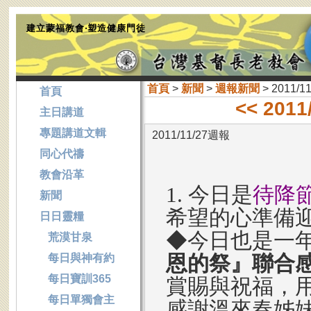
建立蒙福教會‧塑造健康門徒
首頁
>
新聞
>
週報新聞
> 2011/1
首頁
<< 201
主日講道
專題講道文輯
2011/11/27週報
同心代禱
教會沿革
1. 今日是
待降
新聞
希望的心準備
日日靈糧
◆今日也是一
荒漠甘泉
恩的祭』聯合
每日與神有約
每日寶訓365
賞賜與祝福，
每日單獨會主
感謝溫來春姊