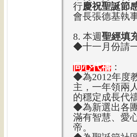
行
慶祝聖誕節
會長張德基執
8. 本週
聖經填
◆十一月份請
同心代禱
：
◆為2012年
主，一年領兩
的穩定成長代
◆為新選出各
滿有智慧、愛
帝。