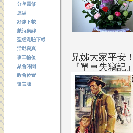
分享靈修
連結
好康下載
獻詩集錦
聖經測驗下載
活動寫真
兄姊大家平安
事工輪值
『單車失竊記
聚會時間
教會位置
留言版