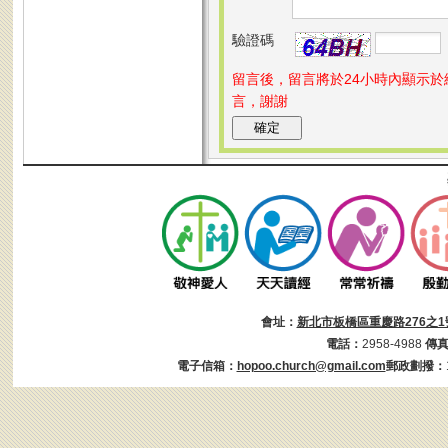
驗證碼
留言後，留言將於24小時內顯示
言，謝謝
會址：
新北市板橋區重慶路276之1
電話：
2958-4988
傳
電子信箱：
hopoo.church@gmail.com
郵政劃撥：