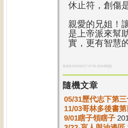
休止符，創傷
親愛的兄姐！
是上帝派來幫
實，更有智慧
發表於
2013/02/17 07:56
(
8164
閱讀)
隨機文章
05/31歷代志下第三
11/03哥林多後書第
9/01瞎子領瞎子
201
3/22-盲人與油漆匠