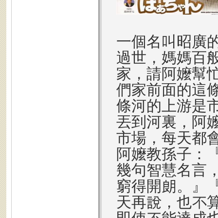
一個名叫昭廣
過世，媽媽百
家，請阿嬤幫
們家前面的這
條河的上游是
丟到河裏，阿
市場，每天都
阿嬤教孫子：
幾句智慧名言
窮得開朗。』
天再說，也不