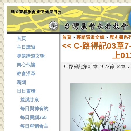
建立蒙福教會‧塑造健康門徒
首頁
>
專題講道文輯
>
歷史書系
首頁
<< C-路得記03
主日講道
上01
專題講道文輯
同心代禱
C-路得記第01章19-22節;04章
教會沿革
新聞
日日靈糧
荒漠甘泉
每日與神有約
每日寶訓365
每日單獨會主