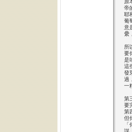
原
帝
耶
葡
意
纍
所
要
是
這
發
過
一
第
要
第
但
「
謀