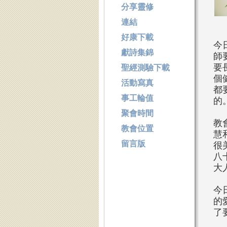
分享靈修
連結
好康下載
今
獻詩集錦
師
要
聖經測驗下載
個
活動寫真
都
事工輪值
的
聚會時間
教
教會位置
慧
留言版
很
八
大
今
的
了