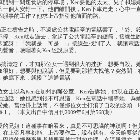
車開到一間速食店的停車場，Ken要他的太太、兒子和媳
己一個人安靜一下。他們離開後，Ken下車走走；心中一
個服事的工作？他求上帝指引他前面的路。
en正在禱告之時，不遠處公共電話亭的電話響了，「鈴、
不停。Ken就走過去，拿起了公共電話亭的聽筒，接線生說
常驚訝；「我就是，可是…‧」接線生找到了人，就讓電
的聲音，哽咽著向Ken述說原委。
en搞清楚了，才知那位女士遇到很大的挫折，想要自殺。
象很好，想要與他說話，但是要到那裡去找他？突然間，
，她寫下來，就撥了這通電話。
位女士以為Ken在加州的辦公室。Ken告訴她，他現在正
她通話；她也感到很不可思議。Ken在電話中輔導她、為
愛她。當他掛上話筒，不僅那位女士打消了自殺的念頭，K
事工。〈本文出自中信月刊2009年6月第568期〉
愛的兄姐！這種事在咱看來，真是不可思議的神蹟啊！但
，在上帝凡事都能。上帝要作工，說有就有。今天咱要從所
士巴錄的經歷來思考越服事越甘甜的功課，在這段經文，