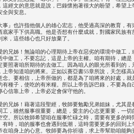
，這經文的意思就是說，巴錄懷抱著很大的盼望，希望上
安全與安息。
大事』也許指他個人的雄心宏志，他受過高深的教育，有
西底家手下供高職。他是否想有什麼成就，對國家民族有
利米，這些雄心也只好放棄了。
愛的兄姊！無論咱的心理期待上帝在惡劣的環境中做工，
活中做工，不要忘記，這是上帝的主權。咱有期待，總是
定要照著咱所期待的去做工。因為咱人的眼光所看到的，
，上帝知道咱的將來。正如以賽亞書55章所說，天怎樣高
意念。要相信，上帝所做的，都是為了咱將來的好處，就
的有種子，使吃的有米糧。所以上帝告訴巴錄，不要為自
專心信靠上帝，上帝必定會保守他的。
愛的兄姊！藉著這段聖經，牧師要勉勵兄弟姐妹，尤其是
同工，雖然服事很重要，總是，愛主的心志更重要，一切
空空。所以牧師希望咱在服事忙碌之時，需要有更多的時
。有時，咱的服事也會遇到低潮，這時需要更多的回到上
帝在咱身上的心意。牧師要為你祈禱，求上帝幫助咱能夠