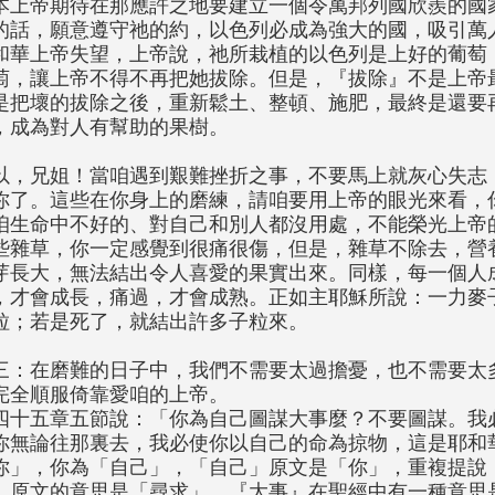
本上帝期待在那應許之地要建立一個令萬邦列國欣羨的國
的話，願意遵守祂的約，以色列必成為強大的國，吸引萬
和華上帝失望，上帝說，祂所栽植的以色列是上好的葡萄
萄，讓上帝不得不再把她拔除。但是，『拔除』不是上帝
是把壞的拔除之後，重新鬆土、整頓、施肥，最終是還要
，成為對人有幫助的果樹。
以，兄姐！當咱遇到艱難挫折之事，不要馬上就灰心失志
你了。這些在你身上的磨練，請咱要用上帝的眼光來看，
咱生命中不好的、對自己和別人都沒用處，不能榮光上帝
些雜草，你一定感覺到很痛很傷，但是，雜草不除去，營
芽長大，無法結出令人喜愛的果實出來。同樣，每一個人
，才會成長，痛過，才會成熟。正如主耶穌所說：一力麥
粒；若是死了，就結出許多子粒來。
三：在磨難的日子中，我們不需要太過擔憂，也不需要太
完全順服倚靠愛咱的上帝。
四十五章五節說：「你為自己圖謀大事麼？不要圖謀。我
你無論往那裏去，我必使你以自己的命為掠物，這是耶和
你」，你為「自己」，「自己」原文是「你」，重複提說
，原文的意思是「尋求」。『大事』在聖經中有一種意思