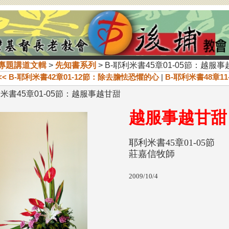
專題講道文輯
>
先知書系列
> B-耶利米書45章01-05節：越服
<< B-耶利米書42章01-12節：除去膽怯恐懼的心
|
B-耶利米書48章1
利米書45章01-05節：越服事越甘甜
越服事
耶利米書45章01-05節
莊嘉信牧師
2009/10/4