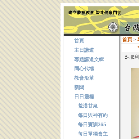
建立蒙福教會‧塑造健康門徒
首頁
>
首頁
主日講道
B-耶
專題講道文輯
同心代禱
教會沿革
新聞
日日靈糧
荒漠甘泉
每日與神有約
每日寶訓365
每日單獨會主