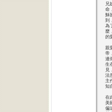
兄
命
穌
到
為
麼
的
親
帝
連
生
見
法
主
知
在
美
偏