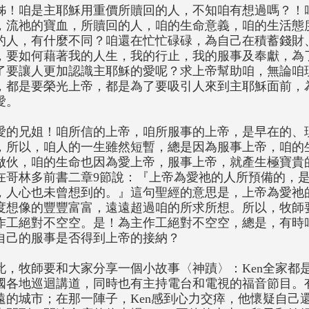
姊！咱是主耶穌用重價所贖回的人，不知咱有想過嗎？！
，流祂的寶血，所贖回的人，咱的生命意義，咱的生活態
的人，有什麼不同？咱還在忙忙碌碌，為自己在積蓄錢財
，要如何藉著我的人生，我的行止，我的服事及奉獻，為
了要讓人更加認識主耶穌的愛呢？求上帝幫助咱，無論咱
，都是要榮光上帝，都是為了要吸引人來到主耶穌面前，
愛。
愛的兄姐！咱所信的上帝，咱所服事的上帝，是早在的、
，所以，咱人的一生雖然短暫，總是因為服事上帝，咱的
做伙，咱的生命也因為愛上帝，服事上帝，就產生極寶貴
在哥林多前書二章9節說：『上帝為愛祂的人所預備的，
，人心也未曾想到的。』這句聖經的意思是，上帝為愛祂
度想像的豐豐富富，遠遠超過咱的所求所想。所以，牧師
作工絕對不空空。是！為主作工絕對不空空，總是，有時
自己的服事是否得到上帝的接納？
此，牧師要和大家分享一個小故事〈神蹟〉：Ken全家都
國各地巡迴講道，同時也有主持電台和電視的福音節目。
遠的城市；在那一陣子，Ken感到心力交瘁，他懷疑自己