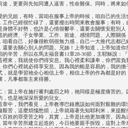
前途，更要與先知同遭人逼害，性命難保。同時，將來如
愛的兄姐，有時，當咱在服事上帝的時候，咱自己的生活
，工作已經很忙碌了，還要撥出時間來教會服事；有時，
是身體不好勢，也許是心情很鬱卒，還要去關懷安慰別人
庭的經濟、子女學業、工作、前途、感情問題、人際關係
，咱看自己，好像很軟弱很無力感，自己一大推代志都已
，還要去關心別人的問題。兄姊！上帝知道，上帝知道你
咱的辛苦，所以在馬太福音書11章28-30節，主耶穌說
這裡來，我就使你們得安息。我心裡柔和謙卑，你們當負
，你們心裡就必得享安息。因為我的軛是容易的，我的擔
式，就是學習祂全心相信上帝，相信上帝的作為都是好的
壞，凡事都靠主來得勝。
二：當上帝在施行審判處罰之時，祂同樣是極度痛苦的。
的，也是祂深深所愛的兒女。
這章中，我們看見，上帝教導巴錄應該如何面對艱難的環
傷艱苦，這麼煩惱愁煩，上帝就藉著先知耶利米，來提醒
大百姓的罪受苦之時，其實，上帝是比他更加痛苦。因為
，當年辛苦所建立起造的，今日祂要親手拆毀，這對上帝