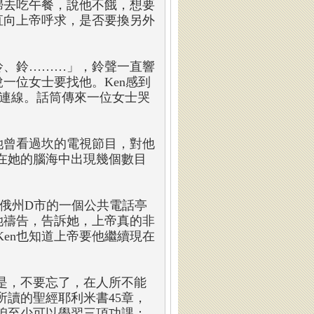
婦去吃午餐，說他不餓，想要
直向上帝呼求，是否要換另外
鈴、鈴………」，鈴聲一直響
一位女士要找他。Ken感到
話連線。話筒傳來一位女士哭
她曾看過坎的電視節目，對他
在她的腦海中出現幾個數目
在俄州D市的一個公共電話亭
她禱告，告訴她，上帝真的非
en也知道上帝要他繼續現在
是，不要忘了，在人所不能
讀的聖經耶利米書45章，
咱至少可以學習三項功課：