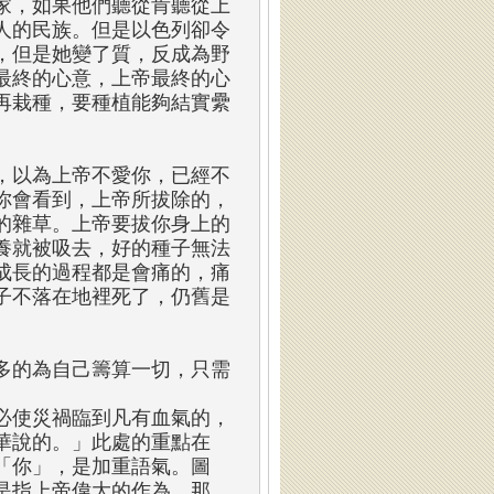
家，如果他們聽從肯聽從上
人的民族。但是以色列卻令
，但是她變了質，反成為野
最終的心意，上帝最終的心
再栽種，要種植能夠結實纍
，以為上帝不愛你，已經不
你會看到，上帝所拔除的，
的雜草。上帝要拔你身上的
養就被吸去，好的種子無法
成長的過程都是會痛的，痛
子不落在地裡死了，仍舊是
多的為自己籌算一切，只需
必使災禍臨到凡有血氣的，
華說的。」此處的重點在
「你」，是加重語氣。圖
是指上帝偉大的作為。那