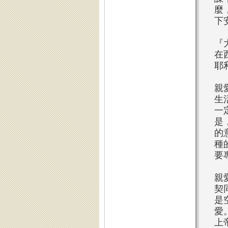
麼
下
『
在
耶
親
生
一
是
的
種
要
親
契
是
愛
上