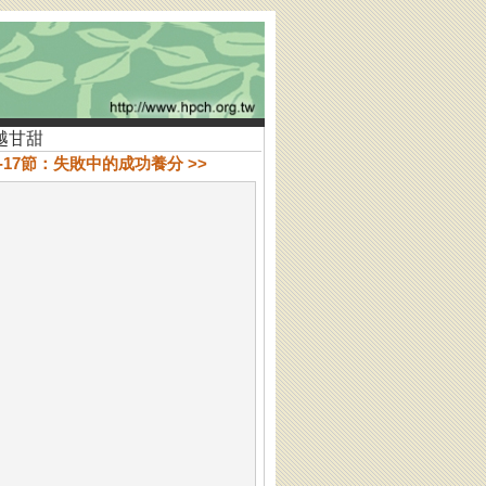
事越甘甜
1-17節：失敗中的成功養分 >>
越甘甜