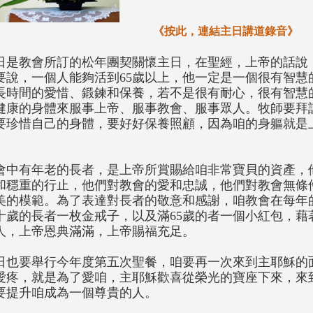
《按此，連結主日講道錄音》
日是教會所訂的松年團契關懷主日，在聖經，上帝的話說
要說，一個人能夠活到65歲以上，他一定是一個很有智慧
長時間的愛惜、鍛鍊和保養，若不是很有耐心，很有智慧
健康的身體來服事上帝、服事教會、服事眾人。牧師要拜
要珍惜自己的身體，要好好保養照顧，因為咱的身軀就是
。
會中有年老的長者，是上帝所賞賜給咱非常寶貝的資產，
和穩重的行止，他們對教會的愛和忠誠，他們對教會無條
美的模範。為了表達對長者的敬意和感謝，咱教會在每年
十歲的長者一枚金戒子，以及滿65歲的者一個小紅包，藉
人，上帝恩典滿滿，上帝賜福充足。
日也要舉行今年度第五次聖餐，咱要再一次來到主耶穌的
愛疼，就是為了愛咱，主耶穌歡喜從榮光的寶座下來，來
要提升咱成為一個尊貴的人。