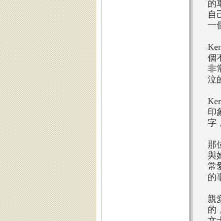
的
自
一
K
個
非
泣
K
印
字
那
與
常
的
親
的
文