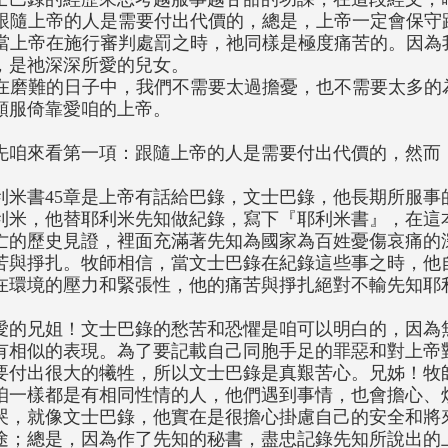
. 跟隨上帝的人是需要付出代價的，總是，上帝一定會保守
. 當上帝在施行審判處罰之時，祂同樣是極度痛苦的。因
，是祂深深所愛的兒女。
. 在磨難的日子中，我們不需要太過擔憂，也不需要太多
順服倚靠愛咱的上帝。
先咱來看第一項：跟隨上帝的人是需要付出代價的，然而
。
利米書45章是上帝有話給巴錄，文士巴錄，他長期所服事
利米，他替耶利米先知做紀錄，寫下『耶利米書』，在這
亡的歷史見證，裡面充滿著先知為國家為百姓憂傷哀痛的
苦與掙扎。牧師相信，當文士巴錄在紀錄這些事之時，他
在環境的壓力和緊張性，他的痛苦與掙扎絕對不輸先知耶
愛的兄姐！文士巴錄的愁苦和恐懼是咱可以明白的，因為
有相似的表現。為了要記載自己同胞手足的罪惡和對上帝
要付出很大的犧牲，所以文士巴錄是真艱苦心。兄姊！牧
咱一樣都是有相同性情的人，他們遇到事情，也會擔心、
哭，就像文士巴錄，他實在是很擔心掛慮自己的安全和將
途；總是，因為作了先知的秘書，盡忠記錄先知所說出的