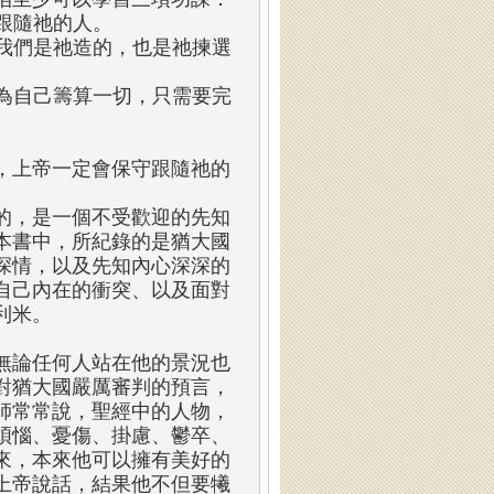
跟隨祂的人。
為我們是祂造的，也是祂揀選
的為自己籌算一切，只需要完
，上帝一定會保守跟隨祂的
的，是一個不受歡迎的先知
本書中，所紀錄的是猶大國
深情，以及先知內心深深的
自己內在的衝突、以及面對
利米。
無論任何人站在他的景況也
對猶大國嚴厲審判的預言，
師常常說，聖經中的人物，
煩惱、憂傷、掛慮、鬱卒、
來，本來他可以擁有美好的
上帝說話，結果他不但要犧