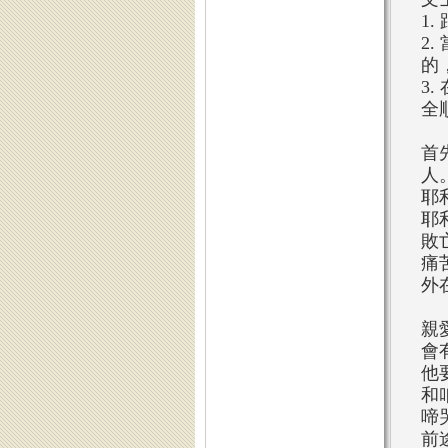
1
2
的
3
全
首
人
耶
耶
敗
痛
外
親
會
他
和
啼
前