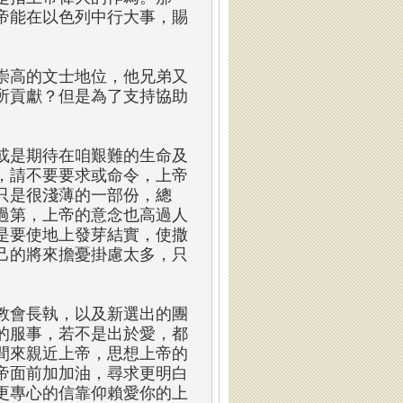
帝能在以色列中行大事，賜
崇高的文士地位，他兄弟又
所貢獻？但是為了支持協助
或是期待在咱艱難的生命及
，請不要要求或命令，上帝
只是很淺薄的一部份，總
過第，上帝的意念也高過人
是要使地上發芽結實，使撒
己的將來擔憂掛慮太多，只
教會長執，以及新選出的團
的服事，若不是出於愛，都
間來親近上帝，思想上帝的
帝面前加加油，尋求更明白
更專心的信靠仰賴愛你的上