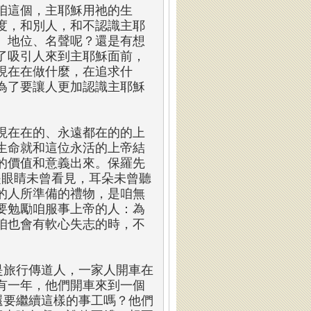
咱這個，主耶穌用祂的生
度，和別人，和不認識主耶
、地位、名聲呢？還是有想
了吸引人來到主耶穌面前，
現在在做什麼，在追求什
為了要讓人更加認識主耶穌
現在在的、永遠都在的的上
生命就和這位永活的上帝結
的價值和意義出來。保羅先
是眼睛未曾看見，耳朵未曾聽
的人所準備的禮物，是咱無
要勉勵咱服事上帝的人：為
咱也會有軟心失志的時，不
是旅行傳道人，一家人開車在
有一年，他們開車來到一個
還要繼續這樣的事工嗎？他們