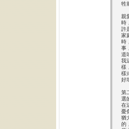
牲
親
時
許
家
時
事
道
我
樣
樣
好
第
選
在
憂
猶
的