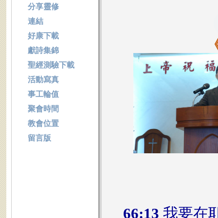
分享靈修
連結
好康下載
獻詩集錦
聖經測驗下載
活動寫真
事工輪值
聚會時間
教會位置
留言版
66:13
我要在