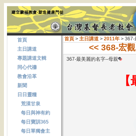
建立蒙福教會‧塑造健康門徒
首頁
>
主日講道
>
2011年
> 36
首頁
<< 368-
主日講道
專題講道文輯
367-最美麗的名字--母親
同心代禱
教會沿革
【
新聞
日日靈糧
荒漠甘泉
每日與神有約
每日寶訓365
每日單獨會主