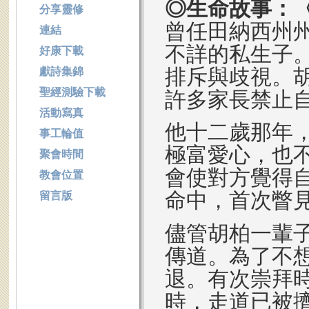
◎生命故事：
分享靈修
曾任田納西州州長
連結
不詳的私生子
好康下載
排斥與歧視。
獻詩集錦
聖經測驗下載
許多家長禁止
活動寫真
他十二歲那年
事工輪值
極富愛心，也
聚會時間
會使對方覺得
教會位置
命中，首次瞥
留言版
儘管胡柏一輩
傳道。為了不
退。有次崇拜
時，走道已被