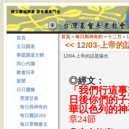
建立蒙福教會‧塑造健康門徒
首頁
>
每日與神有約
>
十二月
> 
首頁
<< 12/03-上帝
主日講道
專題講道文輯
12/04-上帝的話是陽光
同心代禱
教會沿革
◎經文：
新聞
「我們行這事
日日靈糧
日後你們的子
荒漠甘泉
華以色列的神
每日與神有約
每日寶訓365
章24節
每日單獨會主