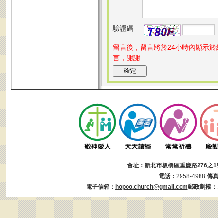
驗證碼
留言後，留言將於24小時內顯示
言，謝謝
會址：
新北市板橋區重慶路276之1
電話：
2958-4988
傳
電子信箱：
hopoo.church@gmail.com
郵政劃撥：