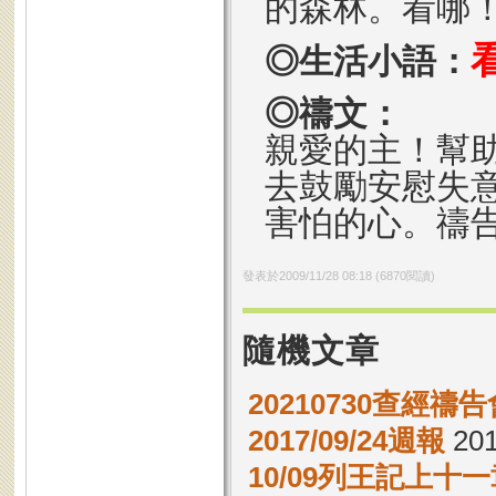
的森林。看哪
◎生活小語：
◎禱文：
親愛的主！幫
去鼓勵安慰失
害怕的心。禱
發表於
2009/11/28 08:18
(
6870
閱讀)
隨機文章
20210730查經禱告
2017/09/24週報
201
10/09列王記上十一