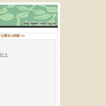
章31-58節 >>
記上