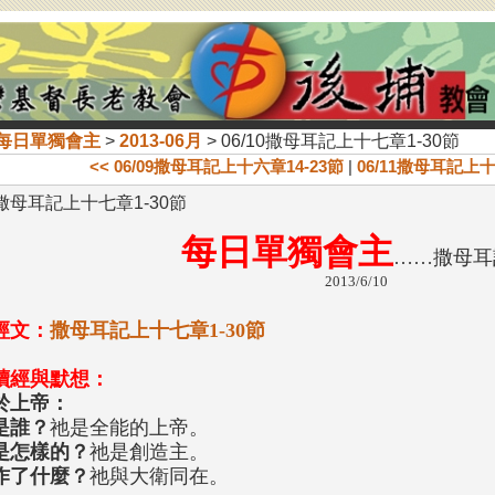
每日單獨會主
>
2013-06月
> 06/10撒母耳記上十七章1-30節
<< 06/09撒母耳記上十六章14-23節
|
06/11撒母耳記上十七
10撒母耳記上十七章1-30節
每日單獨會主
……撒母耳
2013/6/10
經文：
撒母耳記上十七章1-30節
讀經與默想：
於上帝：
是誰？
祂是全能的上帝。
是怎樣的？
祂是創造主。
作了什麼？
祂與大衛同在。