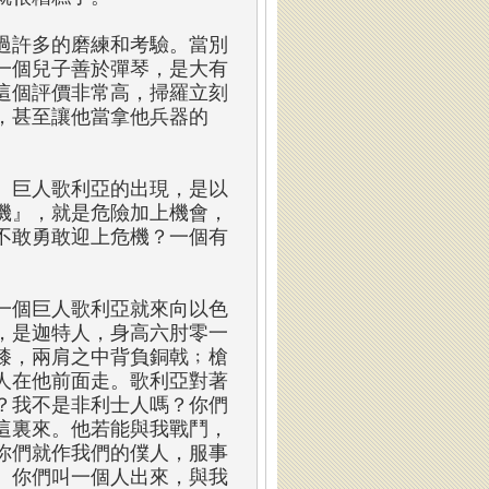
過許多的磨練和考驗。當別
一個兒子善於彈琴，是大有
這個評價非常高，掃羅立刻
，甚至讓他當拿他兵器的
。巨人歌利亞的出現，是以
機』，就是危險加上機會，
不敢勇敢迎上危機？一個有
。
一個巨人歌利亞就來向以色
，是迦特人，身高六肘零一
膝，兩肩之中背負銅戟﹔槍
人在他前面走。歌利亞對著
？我不是非利士人嗎？你們
這裏來。他若能與我戰鬥，
你們就作我們的僕人，服事
。你們叫一個人出來，與我