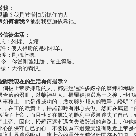
於我：
是誰？
我是被懼怕所抓住的人。
帝如何看我？
祂要我更加依靠祂。
於信徒生活：
罪惡：恐懼、畏縮。
應許：使人得勝的是耶和華。
態度：剛強壯膽。
命令：你當剛強壯膽，靠主得勝。
榜樣：大衛的義
憤
。
些對我現在的生活有何指示？
一個被上帝所揀選的人，都要經過許多嚴格的磨練和考驗
最合適的器皿，以榮神益人。掃羅被揀選為王之後，他也
的事務上，他是很成功的，幾次與外邦人的戰爭，證明了
人，在王的職責上，掃羅卻時有用心去做。然而在屬靈上
甚過怕上帝，而且他又在屢次的勝利中逐漸迷失了自己，
了上帝。因此，掃羅正逐漸邁向失敗毀滅的道路上，但他
小心的保守自己的心，不要以為不過幾天沒有親近上帝是
被這世界迷惑吸引，連上帝的靈什麼時候離開都不知道，