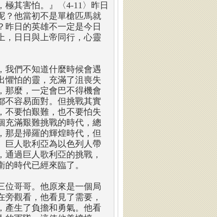
極其害怕。』〈4-11〉昨日
呢？他當初不是單槍匹馬就
？昨日的英雄不一定是今日
上，日日與上帝同行，心靈
，我們不知道什麼時候會遇
出懼怕的靈，充滿了沮喪失
，那麼，一定會巴不得機會
都不容易面對。但挑戰其實
，不要怕艱難，也不要怕失
個充滿艱難挑戰的時代，總
，那是掃羅的輝煌時代，但
。巨人歌利亞為以色列人帶
，通過巨人歌利亞的挑戰，
衛的時代已經來臨了。
三位哥哥。他原來是一個局
在旁觀看，他看見了需要，
，產生了負擔和勇氣。他看