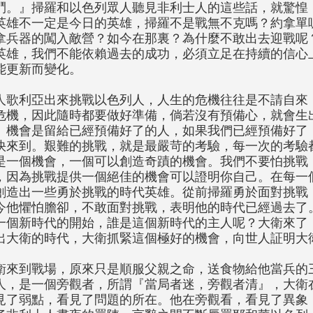
鬥。』掃羅和以色列眾人聽見非利士人的這些話，就驚惶，
英雄不一定是今日的英雄，掃羅不是戰無不克嗎？約拿單
拿兵器的闖入敵營？如今在那裏？為什麼不敢出去迎戰呢
英雄，我們不能依賴過去的成功，必須立足在持續的信心
能更新而變化。
人歌利亞出來挑戰以色列人，人生的危機往往是不請自來
危機，因此隨時都要做好準備，倘若沒有預備心，就會生
。機會是留給已經預備好了的人，如果我們已經預備好了
快來到。艱難的挑戰，就是最嚴苛的考驗，每一次的考驗
是一個機會，一個可以創造奇蹟的機會。我們不要怕挑戰
，因為挑戰提供一個絕佳的機會可以證明你自己。在每一
創造出一些勇於挑戰的時代英雄。從前掃羅勇於面對挑戰
今他懼怕膽卻，不敢面對挑戰，表明他的時代已經過去了
一個新時代的開始，誰是這個新時代的主人呢？大衛來了
出大衛的時代，大衛抓緊這個極好的機會，向世人証明大
衛來到戰場，原來只是順服父親之命，送食物給他當兵的
人，是一個旁觀者，所謂『當局者迷，旁觀者清』，大衛
見了弱點，看見了問題的所在。他在旁觀看，看見了異象