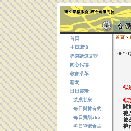
建立蒙福教會‧塑造健康門徒
首頁
>
首頁
主日講道
06/
專題講道文輯
同心代禱
教會沿革
新聞
◎
日日靈糧
荒漠甘泉
◎
關
每日與神有約
祂
每日寶訓365
祂
祂
每日單獨會主