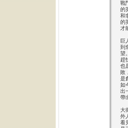
戰
的
和
的
才
巨
到
望
趕
也
敗
是
如
出
帶
大
外
看