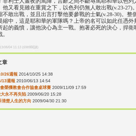
了非利士人晝夜的罵陣，言辭之間不斷辱罵耶和華以色列
。他又看見雖在重賞之下，以色列仍無人敢出戰(v.23-27
縮不敢出戰，並且出言打擊他要參戰的士氣(v.28-30)。
畏縮中，這是耶和華的軍隊嗎？上帝的名可以如此任憑外
所起的義憤，讓他決心為主一戰。抱著必死的決心，捍衛
戰。
13/06/04 11:13
(
6989
閱讀)
文章
10/26週報
2014/10/25 14:38
6/13週報
2010/06/13 14:54
會榮獲教會合作協會桌球賽
2009/11/09 17:59
撒大永不再失陷
2009/06/20 15:28
6-弄清楚人生的方向
2009/04/30 21:30