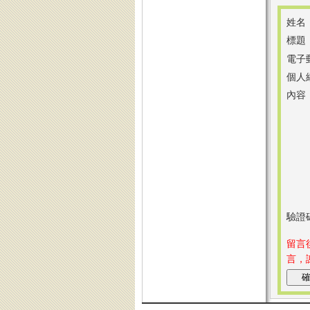
姓名
標題
電子
個人
內容
驗證
留言
言，