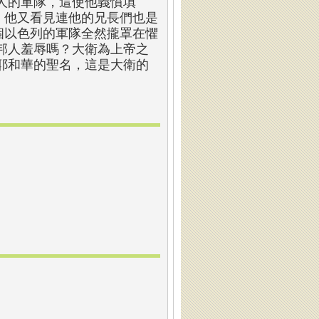
人的軍隊，這使他義憤填
)。他又看見連他的兄長們也是
整個以色列的軍隊全然攏罩在懼
邦人羞辱嗎？大衛為上帝之
耶和華的聖名，這是大衛的