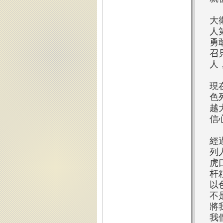
大
人
勇
召
人
現
色
越
信
經
列
虎
杆
以
不
將
我