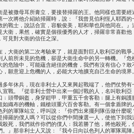
衛是被撒母耳所膏立，要接替掃羅的王。他同樣也需要經
第一次將他介紹給掃羅時，說：『我曾見伯利恆人耶西的
敢的戰士，說話合宜，容貌俊美，耶和華也與他同在。』
見大衛，果然，確實是個很優秀的人才，掃羅非常喜歡他
，可見對大衛的信任之深。
在，大衛的第二次考驗來了，就是面對巨人歌利亞的戰爭
列人前所未見的危機，卻是大衛生命中的另一轉機。『危
大的危險中，可能蘊含絕佳的機會，我們有沒有信心？敢
心，願意迎上危機的人，必能大大地擴充自己生命的境界
過多年休兵，現在非利士人又來興起戰端了，他們仗勢有
人宣戰。『從非利士營中出來一個討戰的人，名叫歌利亞
口﹔頭帶銅盔，身穿鎧甲，甲重五千舍客勒﹔腿上有銅護
粗如織布的機軸，鐵槍頭重六百舍客勒。有一個拿盾牌的
色列的軍隊站立，呼叫說：『你們出來擺列隊伍做什麼呢
是掃羅的僕人嗎？可以從你們中間揀選一人，使他下到我
我殺死，我們就作你們的僕人﹔我若勝了他，將他殺死，
們。』那非利士人又說：『我今日向以色列人的軍隊罵陣