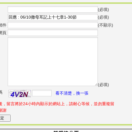
(必填)
(必填)
郵件
(不顯示)
網頁
(必填)
碼
看不清楚，換一張
後，留言將於24小時內顯示於網站上，請耐心等候，並勿重複留
謝謝