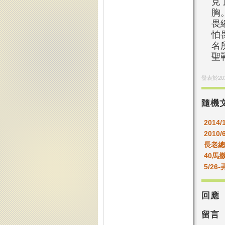
見
胸
畏
怕
名
聖
發表於
20
隨機
2014/
2010/
長老總
40馬
5/2
回應
留言