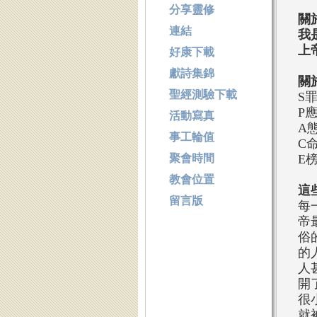
分享靈修
關
連結
我
上
好康下載
獻詩集錦
關
聖經測驗下載
S
P
活動寫真
A
事工輪值
C
聚會時間
E
教會位置
這
留言版
每
帝
俗
的
人
開
很
就