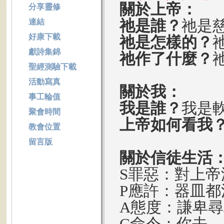
關於上帝：
分享靈修
祂是誰？
祂是
連結
好康下載
祂是怎樣的？
獻詩集錦
祂作了什麼？
聖經測驗下載
活動寫真
關於我：
事工輪值
我是誰？
我是
聚會時間
上帝如何看我
教會位置
留言版
關於信徒生活
S罪惡：對上
P應許：器皿都
A態度：謙卑
C命令：你去