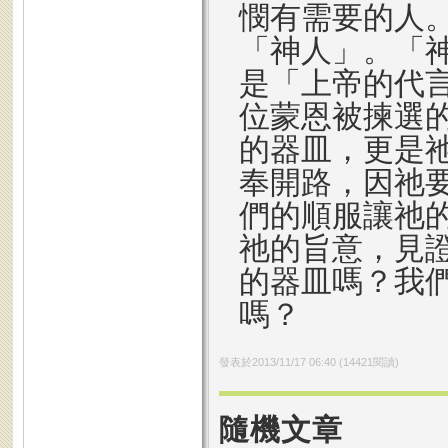
憫有需要的人
「神人」。「
是「上帝的代
位蒙恩被揀選
的器皿，更是
奉開路，因祂
們的順服讓祂
祂的旨意，見
的器皿嗎？我
嗎？
發表於
2013/11/17 06:40
(
14421
閱讀)
隨機文章