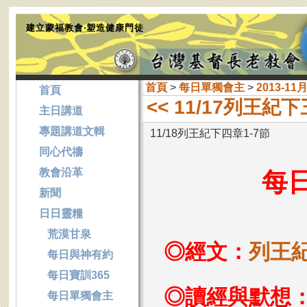
建立蒙福教會‧塑造健康門徒
首頁
>
每日單獨會主
>
2013-11
首頁
<< 11/17列王紀下
主日講道
專題講道文輯
11/18列王紀下四章1-7節
同心代禱
教會沿革
每
新聞
日日靈糧
荒漠甘泉
◎經文：
列王紀
每日與神有約
每日寶訓365
◎讀經與默想
每日單獨會主