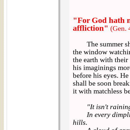
"For God hath m
affliction"
(Gen. 
The summer shower
the window watchin
the earth with their
his imaginings more
before his eyes. He
shall be soon breaki
it with matchless b
"It isn't raining r
In every dimpling
hills.