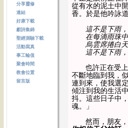
分享靈修
從有水的泥土中
香。於是他吟詠
連結
好康下載
這不是下雨
獻詩集錦
在每滴雨珠中，
聖經測驗下載
烏雲席捲白天
活動寫真
這不是下雨，
事工輪值
聚會時間
也許正在受上帝
教會位置
不斷地臨到我，
留言版
連到來，使我選
傾注到我的生活
抖。這些日子中
魂。」
然而，朋友，你