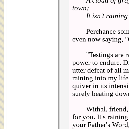
A cloud of gray e
town;
It isn't raining r
Perchance some on
even now saying, "O
"Testings are ra
power to endure. Di
utter defeat of all
raining into my lif
quiver in its intensi
surely beating dow
Withal, friend, you
for you. It's rainin
your Father's Word,