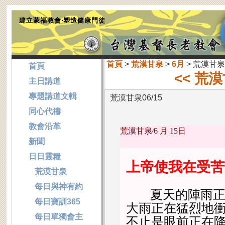
建立蒙福教會‧塑造健康門徒
首頁
>
荒漠甘泉
>
6月
> 荒漠甘泉0
首頁
<< 荒漠
主日講道
專題講道文輯
荒漠甘泉06/15
同心代禱
教會沿革
荒漠甘泉∕
6
月
15
日
新聞
日日靈糧
上帝使我在受苦
荒漠甘泉
每日與神有約
夏天的陣雨正降
每日寶訓365
大雨正在猛烈地
每日單獨會主
不止是眼前正在